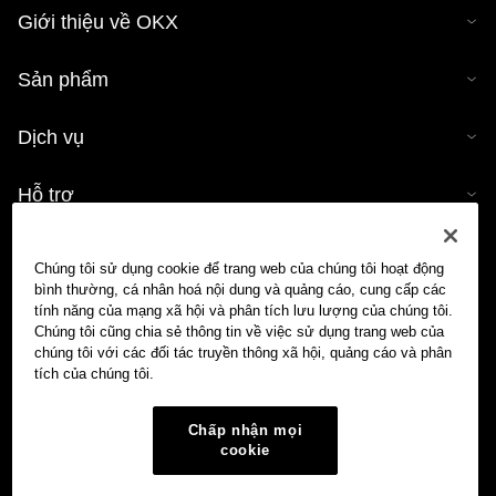
Giới thiệu về OKX
Sản phẩm
Dịch vụ
Hỗ trợ
Mua tiền mã hóa
Chúng tôi sử dụng cookie để trang web của chúng tôi hoạt động
bình thường, cá nhân hoá nội dung và quảng cáo, cung cấp các
Công cụ tính tiền mã hóa
tính năng của mạng xã hội và phân tích lưu lượng của chúng tôi.
Chúng tôi cũng chia sẻ thông tin về việc sử dụng trang web của
chúng tôi với các đối tác truyền thông xã hội, quảng cáo và phân
Giao dịch
tích của chúng tôi.
Chấp nhận mọi
cookie