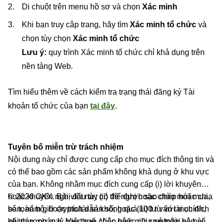
Di chuột trên menu hồ sơ và chọn
Xác minh
Khi bạn truy cập trang, hãy tìm
Xác minh tổ chức
và
chọn tùy chọn
Xác minh tổ chức
Lưu ý:
quy trình Xác minh tổ chức chỉ khả dụng trên
nền tảng Web.
Tìm hiểu thêm về cách kiểm tra trạng thái đăng ký Tài
khoản tổ chức của bạn
tại đây
.
Tuyên bố miễn trừ trách nhiệm
Nội dung này chỉ được cung cấp cho mục đích thông tin và
có thể bao gồm các sản phẩm không khả dụng ở khu vực
của bạn. Không nhằm mục đích cung cấp (i) lời khuyên
hoặc khuyến nghị đầu tư; (ii) đề nghị hoặc chào mời mua,
© 2026 OKX. Bài viết này có thể được sao chép hoặc chia
bán, nắm giữ crypto/tài sản số; hoặc (iii) tư vấn tài chính,
sẻ toàn bộ, hoặc trích dẫn không quá 100 từ với mục đích
kế toán, pháp lý hay thuế. Việc nắm giữ crypto/tài sản số,
phi thương mại. Việc sao chép hoặc chia sẻ toàn bộ bài