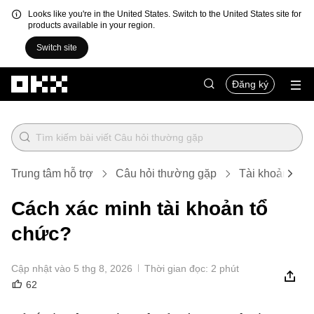
Looks like you're in the United States. Switch to the United States site for
products available in your region.
Switch site
Chuyển đến nội dung chính
Đăng ký
Trung tâm hỗ trợ
Câu hỏi thường gặp
Tài khoản, bảo
Cách xác minh tài khoản tổ
chức?
Cập nhật vào 5 thg 8, 2026
Thời gian đọc: 2 phút
62