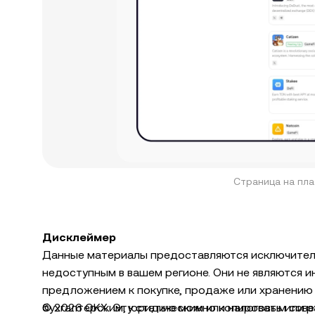
Страница на пл
Дисклеймер
Данные материалы предоставляются исключительн
недоступным в вашем регионе. Они не являются 
предложением к покупке, продаже или хранению
бухгалтерским, юридическим или налоговым сове
© 2026 OKX. Эту статью можно копировать или р