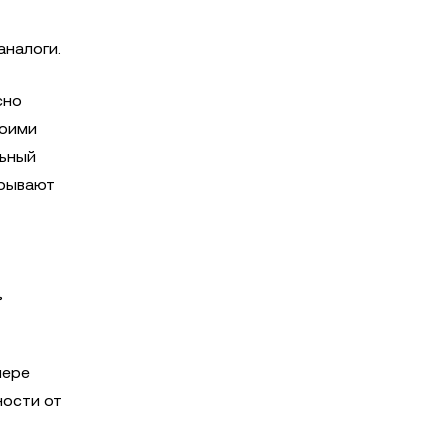
аналоги.
сно
воими
льный
крывают
,
мере
ности от