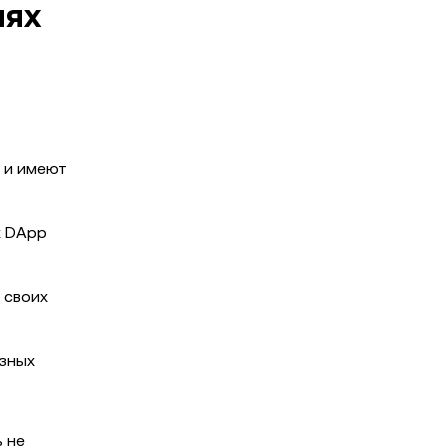
иях
, и имеют
х DApp
 своих
езных
 не