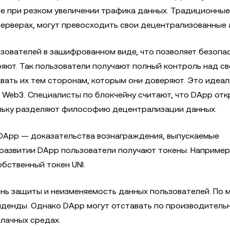
е при резком увеличении трафика данных. Традиционные
ерверах, могут превосходить свои децентрализованные 
зователей в зашифрованном виде, что позволяет безопа
ряют. Так пользователи получают полный контроль над с
вать их тем сторонам, которым они доверяют. Это идеа
 Web3. Специалисты по блокчейну считают, что DApp от
льку разделяют философию децентрализации данных.
DApp — доказательства вознаграждения, выпускаемые
 развитии DApp пользователи получают токены. Например
бственный токен UNI.
нь защиты и неизменяемость данных пользователей. По 
иденды. Однако DApp могут отставать по производитель
лачных средах.