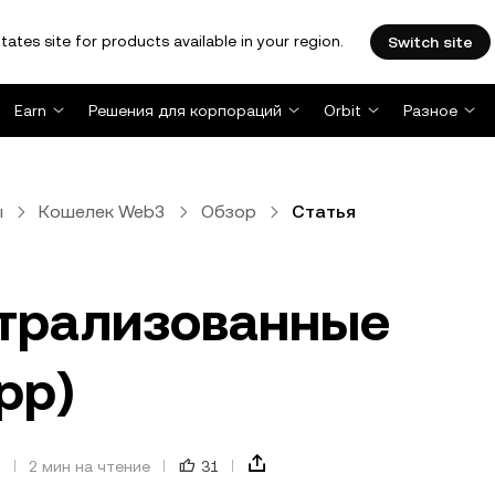
tates site for products available in your region.
Switch site
Earn
Решения для корпораций
Orbit
Разное
ы
Кошелек Web3
Обзор
Статья
нтрализованные
pp)
.
2 мин на чтение
31