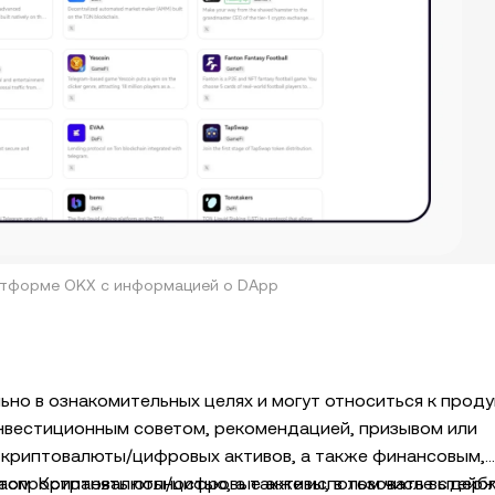
атформе OKX с информацией о DApp
о в ознакомительных целях и могут относиться к проду
инвестиционным советом, рекомендацией, призывом или
 криптовалюты/цифровых активов, а также финансовым,
том. Криптовалюты/цифровые активы, в том числе стейб
аспространять полностью, а также использовать выдерж