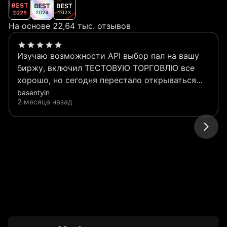
На основе 22,64 тыс. отзывов
Изучаю возможности API выбор пал на вашу
биржу, включил ТЕСТОВУЮ ТОРГОВЛЮ все
хорошо, но сегодня перестало открываться
история позиций
basentyin
2 месяца назад
https://www.okx.com/ru/balance/report-
center/unified/position-history в мобильном
приложении просто молча ничего нет на сайте
вижу сообщение - Сервер перегружен,
повторите попытку позже Когда позже, почему
перегружен, как узнать... ???? вообщем
сегодня испытал неудобство, изучать
невозможно ПЫСЫ все заработало, гдето пол
дня не работало