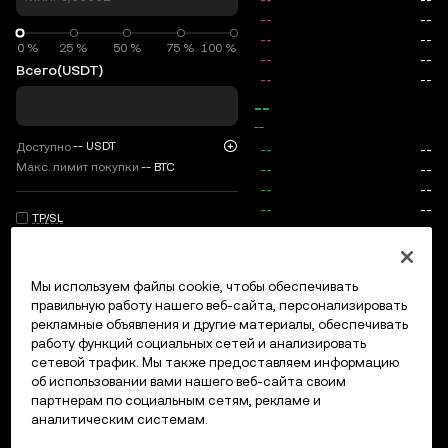
0 %
0 %
25 %
50 %
75 %
100 %
Всего
(USDT)
--
--
--
USDT
Доступно
Макс. лимит покупки
--
BTC
TP/SL
Вход/регистрация
Мы используем файлы cookie, чтобы обеспечивать
Макс. цена
0
правильную работу нашего веб-сайта, персонализировать
рекламные объявления и другие материалы, обеспечивать
Комиссии
работу функций социальных сетей и анализировать
сетевой трафик. Мы также предоставляем информацию
Открытые ордера
История ордеров
Открытые позици
об использовании вами нашего веб-сайта своим
партнерам по социальным сетям, рекламе и
аналитическим системам.