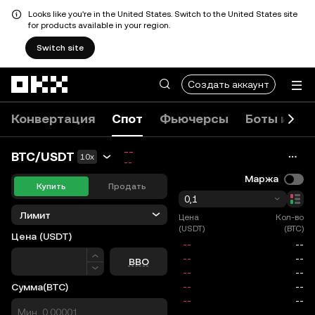
Looks like you're in the United States. Switch to the United States site
for products available in your region.
Switch site
Перейти к основному контенту
Создать аккаунт
Конвертация
Спот
Фьючерсы
Боты и ко
--
BTC/USDT
10x
--
Маржа
Купить
Продать
0,1
Лимит
Цена
Кол-во
(USDT)
(BTC)
Цена
(USDT)
Цена
BBO
Сумма
(BTC)