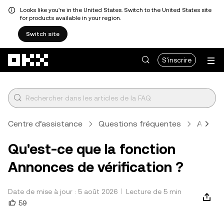
Looks like you're in the United States. Switch to the United States site
for products available in your region.
Switch site
Aller au contenu principal
S'inscrire
Centre d’assistance
Questions fréquentes
Achete
Qu'est-ce que la fonction
Annonces de vérification ?
Date de mise à jour : 5 août 2026
Lecture de 5 min
59