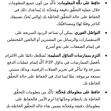
حافِظ على دقَّة المعلومات:
تأكَّد من كون جميع المعلومات
خلال عملية التحقُّق دقيقة ومُحدَّثة. إذ يُساعِدك ذلك في
الحفاظ على حالة التحقُّق الخاصَّة بك (والتي يُحدَّد تصنيفك
كتاجر وفقًا لها) ومصداقيَّتك.
التواصُل الفوري:
يمكن أن تساعد الردود السريعة على
الاستفسارات والرسائل من المشترين أو البائعين المُحتمَلين
في إتمام الصفقات على نحوٍ أسرع.
التزِم بممارسات التداوُل السليمة:
نُشجِّعك دائمًا على الالتزام
بأفضل الممارسات في تداوُل P2P. أكِّد إتمام عمليات الدفع
بسرعة ولا تتأخَّر في تحرير العملات الرقمية. وبذلك ستبني
سمعة مرموقة، ممَّا يُساعدك في الحفاظ على حالة التحقُّق
الخاصَّة بك.
حافظ على معلوماتك مُحدَّثة:
تأكَّد من معلومات التحقُّق
الخاصَّة بك بانتظام وحدِّثها إذا لزِم الأمر. فالحفاظ على
معلوماتك دقيقة ومُحدَّثة يضمن بقاء حالة التحقُّق الخاصَّة بك