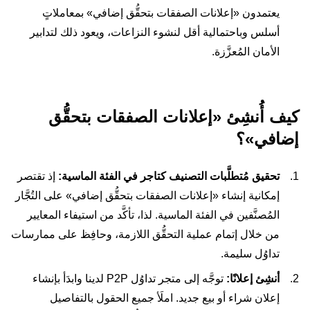
يعتمدون «إعلانات الصفقات بتحقُّق إضافي» بمعاملاتٍ
أسلس وباحتمالية أقل لنشوء النزاعات، ويعود ذلك لتدابير
الأمان المُعزَّزة.
كيف أُنشِئ «إعلانات الصفقات بتحقُّق
إضافي»؟
تحقيق مُتطلَّبات التصنيف كتاجر في الفئة الماسية:
إذ تقتصر
إمكانية إنشاء «إعلانات الصفقات بتحقُّق إضافي» على التُجَّار
المُصنَّفين في الفئة الماسية. لذا، تأكَّد من استيفاء المعايير
من خلال إتمام عملية التحقُّق اللازمة، وحافِظ على ممارسات
تداوُل سليمة.
أنشِئ إعلانًا:
توجَّه إلى متجر تداوُل P2P لدينا وابدَأ بإنشاء
إعلان شراء أو بيع جديد. املَأ جميع الحقول بالتفاصيل