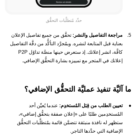
حدِّد مُتطلَّبات التحقُّق
مراجعة التفاصيل والنشر:
تحقَّق من جميع تفاصيل الإعلان
بعناية قبل المتابعة لنشره. وبمُجرَّد التأكُّد من دقَّة التفاصيل
كافَّة، انشر إعلانك. إذ ستعرض حينها منصَّة تداوُل P2P
إعلانك في المتجر مع تمييزه بشارة التحقُّق الإضافي.
ما آليَّة تنفيذ عمليَّة التحقُّق الإضافي؟
تعيين الطلب من قِبَل المُستخدِم:
عندما يُعيِّن أحد
المُستخدِمين طلبًا على «إعلان صفقة بتحقُّق إضافي»،
ستظهر له نافذة منبثقة تتضمَّن قائمة بمُتطلَّبات التحقُّق
الإضافية التي حدَّدها التاجر.