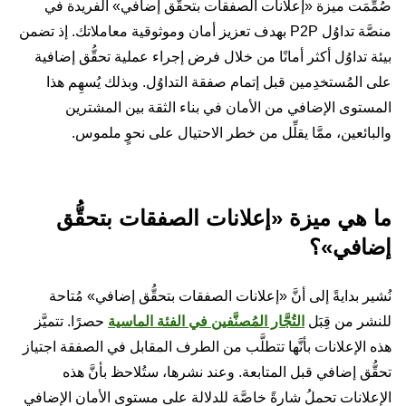
صُمِّمَت ميزة «إعلانات الصفقات بتحقُّق إضافي» الفريدة في
منصَّة تداوُل P2P بهدف تعزيز أمان وموثوقية معاملاتك. إذ تضمن
بيئة تداوُل أكثر أمانًا من خلال فرض إجراء عملية تحقُّق إضافية
على المُستخدِمين قبل إتمام صفقة التداوُل. وبذلك يُسهِم هذا
المستوى الإضافي من الأمان في بناء الثقة بين المشترين
والبائعين، ممَّا يقلِّل من خطر الاحتيال على نحوٍ ملموس.
ما هي ميزة «إعلانات الصفقات بتحقُّق
إضافي»؟
نُشير بدايةً إلى أنَّ «إعلانات الصفقات بتحقُّق إضافي» مُتاحة
للنشر من قِبَل
التُجَّار المُصنَّفين في الفئة الماسية
حصرًا. تتميَّز
هذه الإعلانات بأنَّها تتطلَّب من الطرف المقابل في الصفقة اجتياز
تحقُّق إضافي قبل المتابعة. وعند نشرها، ستُلاحظ بأنَّ هذه
الإعلانات تحملُ شارةً خاصَّة للدلالة على مستوى الأمان الإضافي