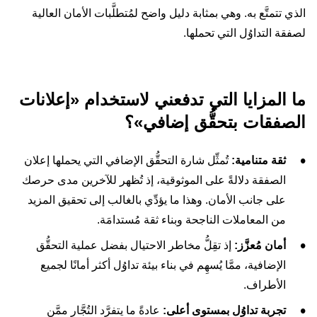
الذي تتمتَّع به. وهي بمثابة دليل واضح لمُتطلَّبات الأمان العالية
لصفقة التداوُل التي تحملها.
ما المزايا التي تدفعني لاستخدام «إعلانات
الصفقات بتحقُّق إضافي»؟
ثقة متنامية:
تُمثِّل شارة التحقُّق الإضافي التي يحملها إعلان
الصفقة دلالةً على الموثوقية، إذ تُظهر للآخرين مدى حرصك
على جانب الأمان. وهذا ما يؤدِّي بالغالب إلى تحقيق المزيد
من المعاملات الناجحة وبناء ثقة مُستدامَة.
أمان مُعزَّز:
إذ تقِلُّ مخاطر الاحتيال بفضل عملية التحقُّق
الإضافية، ممَّا يُسهِم في بناء بيئة تداوُل أكثر أمانًا لجميع
الأطراف.
تجربة تداوُل بمستوى أعلى:
عادةً ما يتفرَّد التُجَّار ممَّن