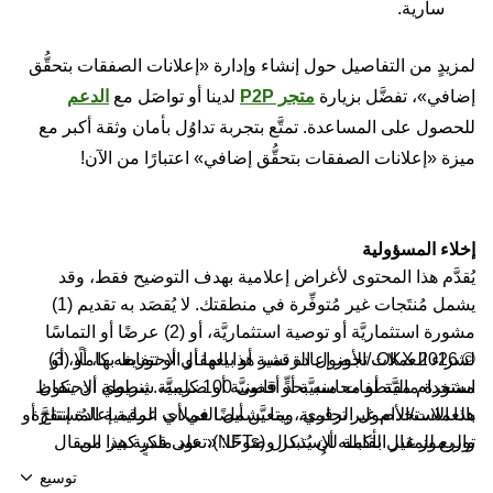
سارية.
لمزيدٍ من التفاصيل حول إنشاء وإدارة «إعلانات الصفقات بتحقُّق
إضافي»، تفضَّل بزيارة
متجر P2P
لدينا أو تواصَل مع
الدعم
للحصول على المساعدة. تمتَّع بتجربة تداوُل بأمان وثقة أكبر مع
ميزة «إعلانات الصفقات بتحقُّق إضافي» اعتبارًا من الآن!
إخلاء المسؤولية
يُقدَّم هذا المحتوى لأغراض إعلامية بهدف التوضيح فقط، وقد
يشمل مُنتَجات غير مُتوفِّرة في منطقتك. لا يُقصَد به تقديم (1)
مشورة استثماريَّة أو توصية استثماريَّة، أو (2) عرضًا أو التماسًا
© 2026 OKX. تجوز إعادة نشر هذا المقال أو توزيعه كاملًا، أو
لشراء العملات/الأصول الرقمية أو بيعها أو الاحتفاظ بها، أو (3)
استخدام مقتطفات منه بحدٍّ أقصى 100 كلمة، شريطة أن يكون
مشورة ماليَّة أو محاسبيَّة أو قانونيَّة أو ضريبيَّة. ينطوي الاحتفاظ
بالعملات/الأصول الرقمية، بما يشمل العملات الرقمية المُستقرَّة
هذا الاستخدام غير تجاري. ويتعيَّن أيضًا في أي عملية إعادة إنتاج أو
والرموز غير القابلة للاستبدال (NFTs)، على قدرٍ كبير من
توزيع للمقال بأكمله أن يُذكر وضوحًا: «تعود ملكية هذا المقال
المخاطر وقد تشهد تقلُّباتٍ حادَّة. لذا، ينبغي التفكير جيدًا فيما إذا
الفكرية لصالح © 2026 OKX وتُستخدَم بموجب إذن». ويجب أن
توسيع