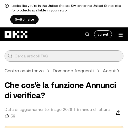
Looks like you're in the United States. Switch to the United States site
for products available in your region.
Switch site
Passa al contenuto principale
Iscriviti
Centro assistenza
Domande frequenti
Acquisto e 
Che cos'è la funzione Annunci
di verifica?
Data di aggiornamento: 5 ago 2026
5 minuti di lettura
59