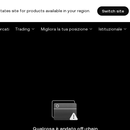
tates site for products available in your region.
Switch site
rcati
Trading
Migliora la tua posizione
Istituzionale
Qualcosa è andato off-chain