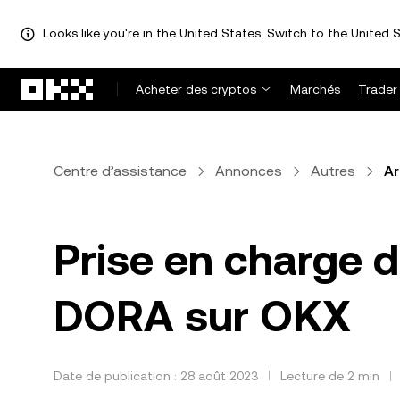
Looks like you're in the United States. Switch to the United S
Aller au contenu principal
Acheter des cryptos
Marchés
Trader
Centre d’assistance
Annonces
Autres
Ar
Prise en charge d
DORA sur OKX
Date de publication : 28 août 2023
Lecture de 2 min