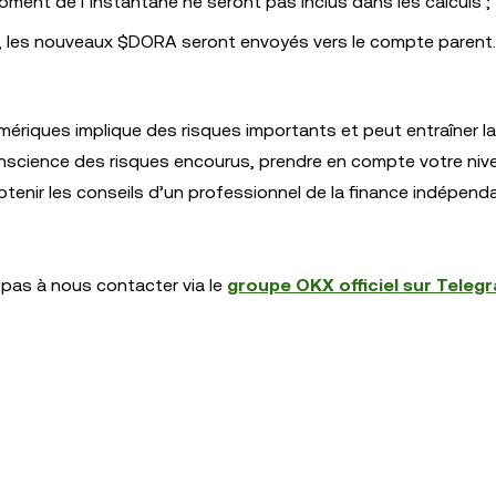
oment de l’instantané ne seront pas inclus dans les calculs ;
les nouveaux $DORA seront envoyés vers le compte parent.
umériques implique des risques importants et peut entraîner l
conscience des risques encourus, prendre en compte votre niv
tenir les conseils d’un professionnel de la finance indépenda
 pas à nous contacter via le
groupe OKX officiel sur Teleg