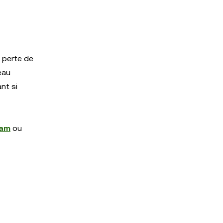
a perte de
eau
nt si
ram
ou