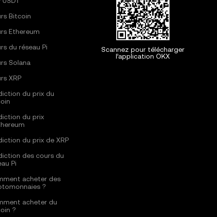
 USDT
rs Bitcoin
rs Ethereum
rs du réseau Pi
Scannez pour télécharger
l’application OKX
rs Solana
rs XRP
diction du prix du
coin
diction du prix
thereum
diction du prix de XRP
diction des cours du
eau Pi
ment acheter des
ptomonnaies ?
ment acheter du
coin ?