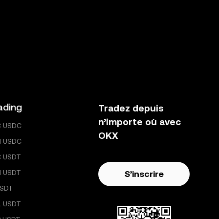
ading
Tradez depuis
n’importe où avec
C USDC
OKX
H USDC
C USDT
H USDT
S’inscrire
USDT
L USDT