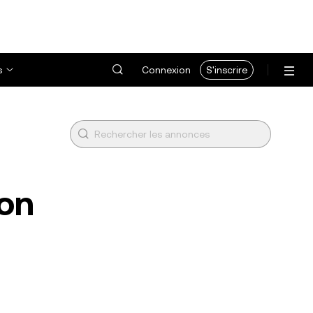
s
Connexion
S'inscrire
ton