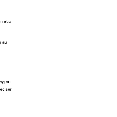
 ratio
g au
ing au
éciser