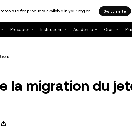
tates site for products available in your region.
Switch site
Prospérer
Institutions
Académie
Orbit
Plu
ticle
e la migration du je