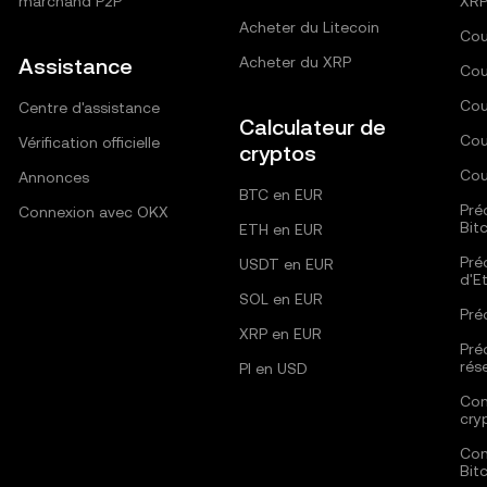
marchand P2P
XRP
Acheter du Litecoin
Cou
Assistance
Acheter du XRP
Cou
Cou
Centre d'assistance
Calculateur de
Cou
Vérification officielle
cryptos
Cou
Annonces
BTC en EUR
Pré
Connexion avec OKX
Bit
ETH en EUR
Pré
USDT en EUR
d'E
SOL en EUR
Pré
XRP en EUR
Pré
rés
PI en USD
Com
cry
Com
Bit