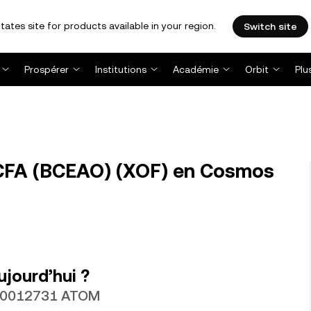
tates site for products available in your region.
Switch site
Prospérer
Institutions
Académie
Orbit
Plu
 CFA (BCEAO) (XOF) en Cosmos
jourd’hui ?
 0,0012731 ATOM