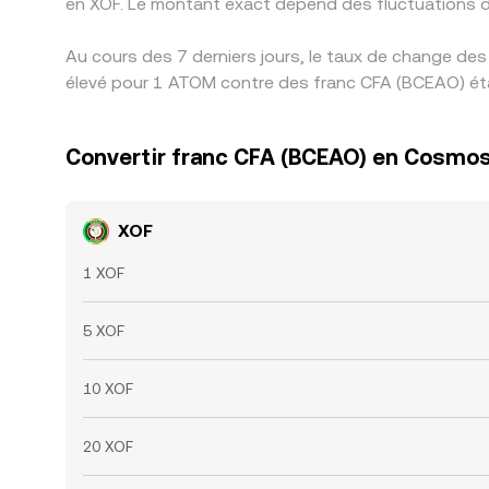
en XOF. Le montant exact dépend des fluctuations 
Au cours des 7 derniers jours, le taux de change de
élevé pour 1 ATOM contre des franc CFA (BCEAO) étai
Convertir franc CFA (BCEAO) en Cosmo
XOF
1 XOF
5 XOF
10 XOF
20 XOF