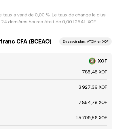
taux a varié de 0,00 %. Le taux de change le plus
s 24 dernières heures était de 0,0012541 XOF.
franc CFA (BCEAO)
En savoir plus : ATOM en XOF
XOF
785,48 XOF
3 927,39 XOF
7 854,78 XOF
15 709,56 XOF