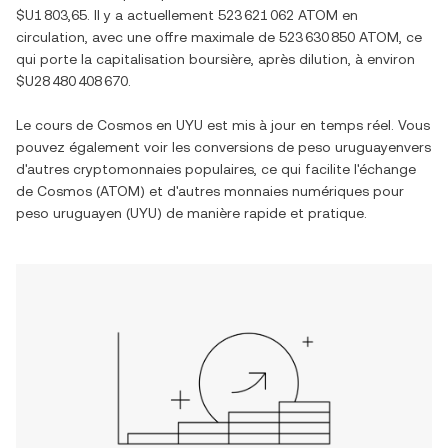
$U1 803,65
. Il y a actuellement
523 621 062 ATOM
en
circulation, avec une offre maximale de
523 630 850 ATOM
, ce
qui porte la capitalisation boursière, après dilution, à environ
$U28 480 408 670
.
Le cours de
Cosmos
en
UYU
est mis à jour en temps réel. Vous
pouvez également voir les conversions de
peso uruguayen
vers
d'autres cryptomonnaies populaires, ce qui facilite l'échange
de
Cosmos
(
ATOM
) et d'autres monnaies numériques pour
peso uruguayen
(
UYU
) de manière rapide et pratique.