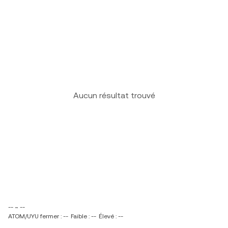
Aucun résultat trouvé
-- ~ --
ATOM/UYU fermer : --
Faible : --
Élevé : --