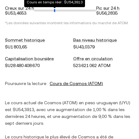
Cours en temps réel : $U54,3913
Creux sur 24 h
Pic sur 24 h
$U53,4653
$U56,2835
*Les données suivantes montrent les informations du marché de
ATOM
.
Sommet historique
Bas niveau historique
$U1 803,65
$U43,0379
Capitalisation boursière
Offre en circulation
$U28 480 408 670
523 621 062 ATOM
Poursuivre la lecture :
Cours de
Cosmos
(
ATOM
)
Le cours actuel de
Cosmos
(
ATOM
) en
peso uruguayen
(
UYU
)
est
$U54,3913
, avec
une augmentation
de
1,00 %
dans les
dernières 24 heures, et
une augmentation
de
9,00 %
dans les
sept derniers jours.
Le cours historique le plus élevé de
Cosmos
a été de