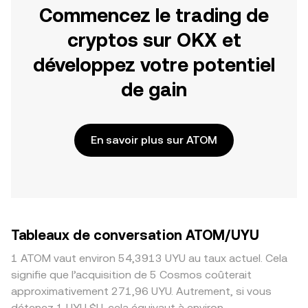
Commencez le trading de
cryptos sur OKX et
développez votre potentiel
de gain
En savoir plus sur ATOM
Tableaux de conversation ATOM/UYU
1 ATOM vaut environ 54,3913 UYU au taux actuel. Cela
signifie que l’acquisition de 5 Cosmos coûterait
approximativement 271,96 UYU. Autrement, si vous
détenez 1 UYU $U, cela équivaut à environ