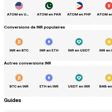
ATOM en USD
ATOM en PKR
ATOM en PHP
Conversions de INR populaires
INR en BTC
INR en ETH
INR en USDT
INR en
Autres conversions INR
BTC en INR
ETH en INR
USDT en INR
BNB en
Guides