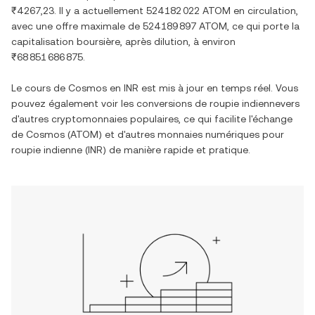
₹4 267,23
. Il y a actuellement
524 182 022 ATOM
en circulation,
avec une offre maximale de
524 189 897 ATOM
, ce qui porte la
capitalisation boursière, après dilution, à environ
₹68 851 686 875
.
Le cours de
Cosmos
en
INR
est mis à jour en temps réel. Vous
pouvez également voir les conversions de
roupie indienne
vers
d'autres cryptomonnaies populaires, ce qui facilite l'échange
de
Cosmos
(
ATOM
) et d'autres monnaies numériques pour
roupie indienne
(
INR
) de manière rapide et pratique.