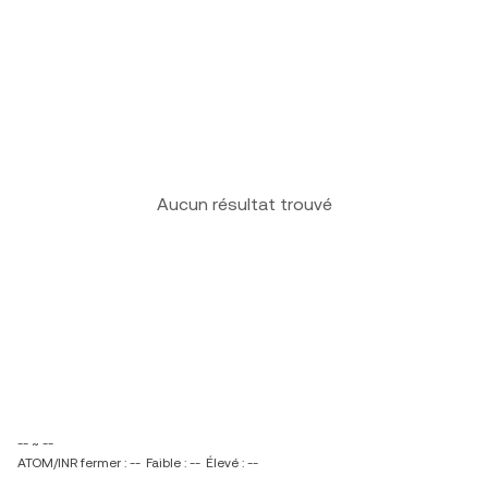
Aucun résultat trouvé
-- ~ --
ATOM/INR fermer : --
Faible : --
Élevé : --