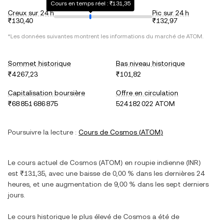
Cours en temps réel : ₹131,35
Creux sur 24 h
Pic sur 24 h
₹130,40
₹132,97
*Les données suivantes montrent les informations du marché de
ATOM
.
Sommet historique
Bas niveau historique
₹4 267,23
₹101,82
Capitalisation boursière
Offre en circulation
₹68 851 686 875
524 182 022 ATOM
Poursuivre la lecture :
Cours de
Cosmos
(
ATOM
)
Le cours actuel de
Cosmos
(
ATOM
) en
roupie indienne
(
INR
)
est
₹131,35
, avec
une baisse
de
0,00 %
dans les dernières 24
heures, et
une augmentation
de
9,00 %
dans les sept derniers
jours.
Le cours historique le plus élevé de
Cosmos
a été de