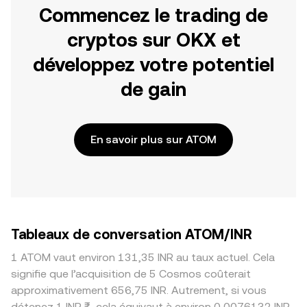
Commencez le trading de
cryptos sur OKX et
développez votre potentiel
de gain
En savoir plus sur ATOM
Tableaux de conversation ATOM/INR
1 ATOM vaut environ 131,35 INR au taux actuel. Cela
signifie que l’acquisition de 5 Cosmos coûterait
approximativement 656,75 INR. Autrement, si vous
détenez 1 INR ₹, cela équivaut à environ 0,0076132 INR,