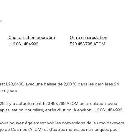
M
.
Capitalisation boursière
Offre en circulation
L12 061 484 992
523 483 798 ATOM
 est
L23,0408
, avec
une baisse
de
2,00 %
dans les dernières 24
ers jours.
,28
. Il y a actuellement
523 483 798 ATOM
en circulation, avec
capitalisation boursière, après dilution, à environ
L12 061 484 992
.
 Vous pouvez également voir les conversions de
leu moldave
vers
nge de
Cosmos
(
ATOM
) et d'autres monnaies numériques pour