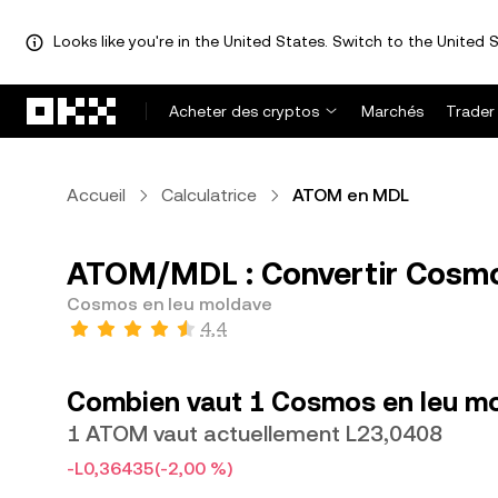
Looks like you're in the United States. Switch to the United S
Aller au contenu principal
Acheter des cryptos
Marchés
Trader
Accueil
Calculatrice
ATOM en MDL
ATOM/MDL : Convertir Cosmo
Cosmos en leu moldave
4,4
Combien vaut 1 Cosmos en leu mo
1 ATOM vaut actuellement L23,0408
-L0,36435
(-2,00 %)