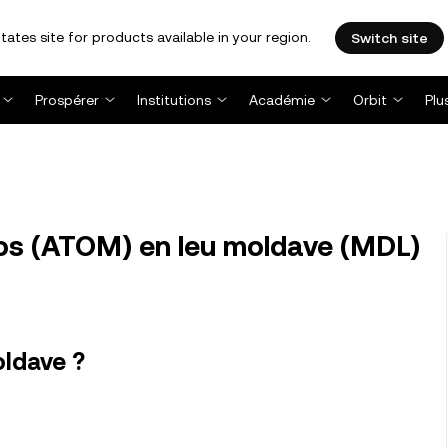
tates site for products available in your region.
Switch site
Prospérer
Institutions
Académie
Orbit
Plu
s (ATOM) en leu moldave (MDL)
ldave ?