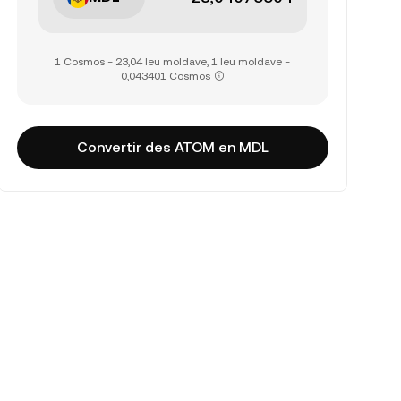
1 Cosmos = 23,04 leu moldave, 1 leu moldave =
0,043401 Cosmos
Convertir des ATOM en MDL