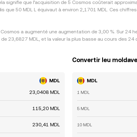
la signifie que l’acquisition de 5 Cosmos coûterait approxi
dis que 50 MDL L équivaut à environ 2,1701 MDL. Ces chiffre
s Cosmos a augmenté une augmentation de 3,00 %. Sur 24 heur
 de 23,6827 MDL, et la valeur la plus basse au cours des 24 
Convertir leu molda
MDL
MDL
23,0408 MDL
1 MDL
115,20 MDL
5 MDL
230,41 MDL
10 MDL