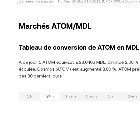
Dernière mise à jour :
Thu Aug 06 2026 13:03:11 (UTC+0000) (Coordina
Marchés ATOM/MDL
Tableau de conversion de ATOM en MDL
À ce jour, 1 ATOM équivaut à 23,0408 MDL, diminué 2,00 % 
écoulée, Cosmos (ATOM) est augmenté 3,00 %. ATOM présen
des 30 derniers jours.
1 h
24 h
1 sem
1 mois
1 an
2 ans