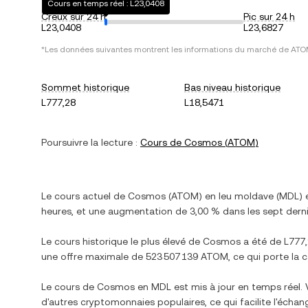
Cours en temps réel : L23,0408
Creux sur 24 h
Pic sur 24 h
L23,0408
L23,6827
*Les données suivantes montrent les informations du marché de
ATO
Sommet historique
Bas niveau historique
L777,28
L18,5471
Poursuivre la lecture :
Cours de
Cosmos
(
ATOM
)
Le cours actuel de
Cosmos
(
ATOM
) en
leu moldave
(
MDL
)
heures, et
une augmentation
de
3,00 %
dans les sept derni
Le cours historique le plus élevé de
Cosmos
a été de
L777
une offre maximale de
523 507 139 ATOM
, ce qui porte la 
Le cours de
Cosmos
en
MDL
est mis à jour en temps réel.
d'autres cryptomonnaies populaires, ce qui facilite l'écha