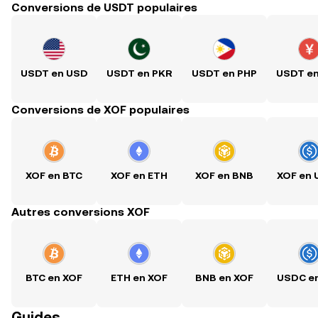
Conversions de USDT populaires
USDT en USD
USDT en PKR
USDT en PHP
USDT e
Conversions de XOF populaires
XOF en BTC
XOF en ETH
XOF en BNB
XOF en
Autres conversions XOF
BTC en XOF
ETH en XOF
BNB en XOF
USDC e
Guides