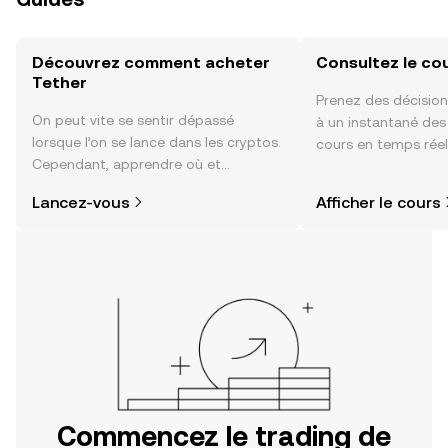
Découvrez comment acheter
Consultez le co
Tether
Prenez des décision
On peut vite se sentir dépassé
à un instantané de
lorsque l’on se lance dans les cryptos.
cours en temps réel
Cependant, apprendre où et
sentiment de la co
comment acheter des cryptos est
actualités et bien p
Lancez-vous
Afficher le cours
plus simple que vous ne l’imaginez.
Commencez votre aventure sur
l'application mobile OKX ou
directement ici, sur le site web.
Commencez le trading de