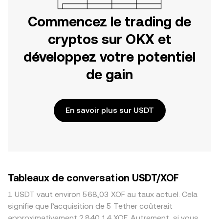
Commencez le trading de
cryptos sur OKX et
développez votre potentiel
de gain
En savoir plus sur USDT
Tableaux de conversation USDT/XOF
1 USDT vaut environ 568,03 XOF au taux actuel. Cela
signifie que l’acquisition de 5 Tether coûterait
approximativement 2 840,14 XOF. Autrement, si vous