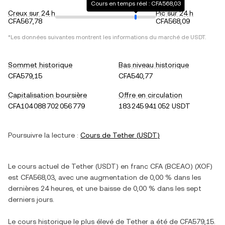
Cours en temps réel : CFA568,03
Creux sur 24 h
Pic sur 24 h
CFA567,78
CFA568,09
*Les données suivantes montrent les informations du marché de
USDT
.
Sommet historique
Bas niveau historique
CFA579,15
CFA540,77
Capitalisation boursière
Offre en circulation
CFA104 088 702 056 779
183 245 941 052 USDT
Poursuivre la lecture :
Cours de
Tether
(
USDT
)
Le cours actuel de
Tether
(
USDT
) en
franc CFA (BCEAO)
(
XOF
)
est
CFA568,03
, avec
une augmentation
de
0,00 %
dans les
dernières 24 heures, et
une baisse
de
0,00 %
dans les sept
derniers jours.
Le cours historique le plus élevé de
Tether
a été de
CFA579,15
.