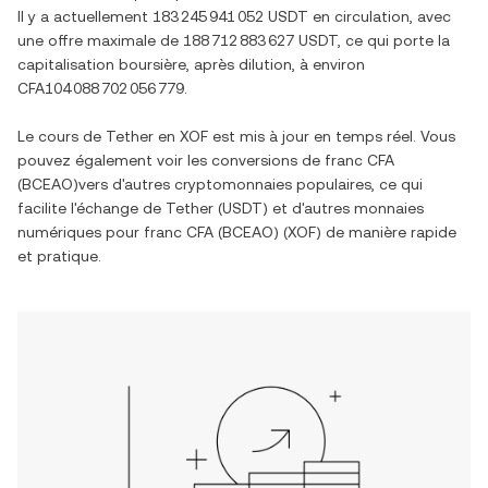
Il y a actuellement
183 245 941 052 USDT
en circulation, avec
une offre maximale de
188 712 883 627 USDT
, ce qui porte la
capitalisation boursière, après dilution, à environ
CFA104 088 702 056 779
.
Le cours de
Tether
en
XOF
est mis à jour en temps réel. Vous
pouvez également voir les conversions de
franc CFA
(BCEAO)
vers d'autres cryptomonnaies populaires, ce qui
facilite l'échange de
Tether
(
USDT
) et d'autres monnaies
numériques pour
franc CFA (BCEAO)
(
XOF
) de manière rapide
et pratique.