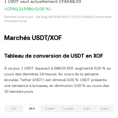
1 USDT vaut actuellement CFA568,03
+CFA0,21598
(+0,00 %)
Dernière mise à jour :
Sat Aug 08 2026 03:57:13 (UTC+0000) (Coordinated
Universal Time)
Marchés USDT/XOF
Tableau de conversion de USDT en XOF
À ce jour, 1 USDT équivaut à 568,03 XOF, augmenté 0,00 % au
cours des dernières 24 heures. Au cours de la semaine
écoulée, Tether (USDT) est diminué 0,00 %. USDT présente
une tendance à la baisse, en diminution 0,00 % au cours des
30 derniers jours.
1 h
24 h
1 sem
1 mois
1 an
2 ans