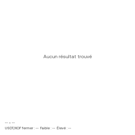
Aucun résultat trouvé
-- ~ --
USDT/XOF fermer : --
Faible : --
Élevé : --