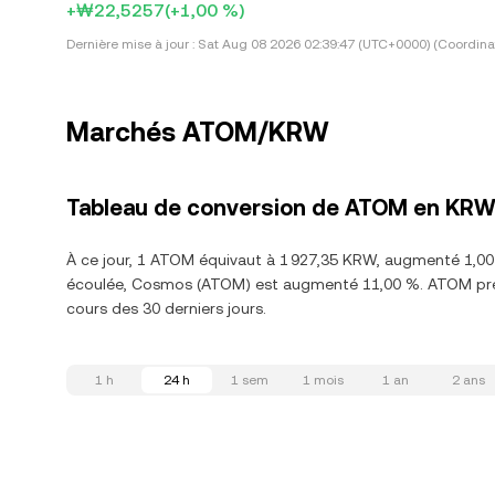
+₩22,5257
(+1,00 %)
Dernière mise à jour :
Sat Aug 08 2026 02:39:47 (UTC+0000) (Coordina
Marchés ATOM/KRW
Tableau de conversion de ATOM en KR
À ce jour, 1 ATOM équivaut à 1 927,35 KRW, augmenté 1,00
écoulée, Cosmos (ATOM) est augmenté 11,00 %. ATOM prés
cours des 30 derniers jours.
1 h
24 h
1 sem
1 mois
1 an
2 ans