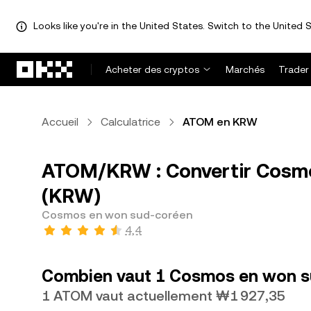
Looks like you're in the United States. Switch to the United S
Aller au contenu principal
Acheter des cryptos
Marchés
Trader
Accueil
Calculatrice
ATOM en KRW
ATOM/KRW : Convertir Cosm
(KRW)
Cosmos en won sud-coréen
4,4
Combien vaut 1 Cosmos en won s
1 ATOM vaut actuellement ₩1 927,35