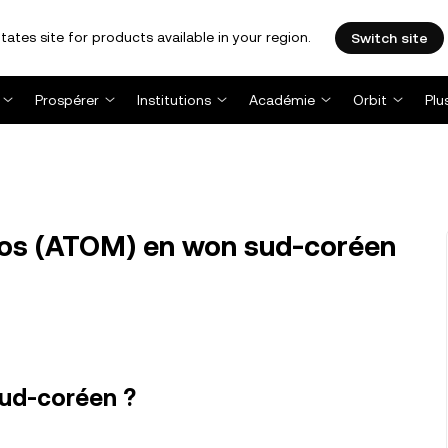
tates site for products available in your region.
Switch site
Prospérer
Institutions
Académie
Orbit
Plu
os (ATOM) en won sud-coréen
ud-coréen ?