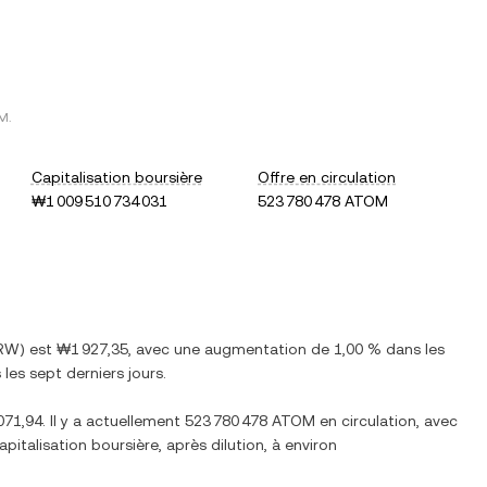
M
.
Capitalisation boursière
Offre en circulation
₩1 009 510 734 031
523 780 478 ATOM
RW
) est
₩1 927,35
, avec
une augmentation
de
1,00 %
dans les
les sept derniers jours.
071,94
. Il y a actuellement
523 780 478 ATOM
en circulation, avec
capitalisation boursière, après dilution, à environ