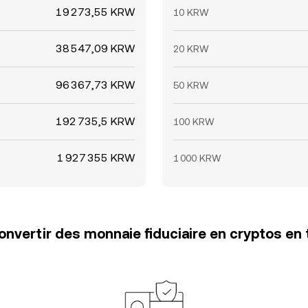
19 273,55 KRW
10 KRW
38 547,09 KRW
20 KRW
96 367,73 KRW
50 KRW
192 735,5 KRW
100 KRW
1 927 355 KRW
1 000 KRW
vertir des monnaie fiduciaire en cryptos en 