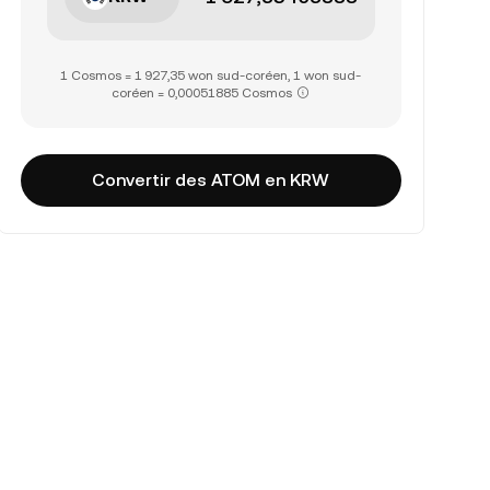
1 Cosmos = 1 927,35 won sud-coréen, 1 won sud-
coréen = 0,00051885 Cosmos
Convertir des ATOM en KRW