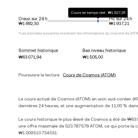
Cours en temps réel : ₩1 927,35
Creux sur 24 h
Pic sur 24 h
₩1 882,30
₩1 937,21
*Les données suivantes montrent les informations du marché de
ATO
Sommet historique
Bas niveau historique
₩63 071,94
₩1 505,00
Poursuivre la lecture :
Cours de
Cosmos
(
ATOM
)
Le cours actuel de
Cosmos
(
ATOM
) en
won sud-coréen
(
K
dernières 24 heures, et
une augmentation
de
11,00 %
dans 
Le cours historique le plus élevé de
Cosmos
a été de
₩63 
une offre maximale de
523 787 578 ATOM
, ce qui porte la 
₩1 009 510 734 031
.