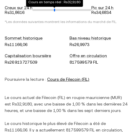
Cours en temps réel : Rs32,9180
Creux sur 24 h
Pic sur 24 h
Rs31,8616
Rs34,6834
*Les données suivantes montrent les informations du marché de
FIL
.
Sommet historique
Bas niveau historique
Rs11 166,06
Rs26,9973
Capitalisation boursière
Offre en circulation
Rs26 913 727 509
817 599 579 FIL
Poursuivre la lecture :
Cours de
Filecoin
(
FIL
)
Le cours actuel de
Filecoin
(
FIL
) en
roupie mauricienne
(
MUR
)
est
Rs32,9180
, avec
une baisse
de
1,00 %
dans les dernières 24
heures, et
une baisse
de
1,00 %
dans les sept derniers jours.
Le cours historique le plus élevé de
Filecoin
a été de
Rs11 166,06
. Il y a actuellement
817 599 579 FIL
en circulation,