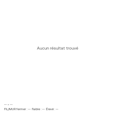
Aucun résultat trouvé
-- ~ --
FIL/MUR fermer : --
Faible : --
Élevé : --