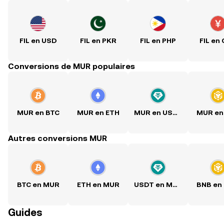
FIL en USD
FIL en PKR
FIL en PHP
FIL en
Conversions de MUR populaires
MUR en BTC
MUR en ETH
MUR en USDT
MUR en
Autres conversions MUR
BTC en MUR
ETH en MUR
USDT en MUR
BNB en
Guides