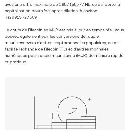
avec une offre maximale de
1 957 158 777 FIL
, ce qui porte la
capitalisation boursière, après dilution, à environ
Rs26 913 727 509
.
Le cours de
Filecoin
en
MUR
est mis à jour en temps réel. Vous
pouvez également voir les conversions de
roupie
mauricienne
vers d'autres cryptomonnaies populaires, ce qui
facilite l'échange de
Filecoin
(
FIL
) et d'autres monnaies
numériques pour
roupie mauricienne
(
MUR
) de manière rapide
et pratique.