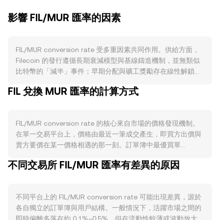
影響 FIL/MUR 匯率的因素
FIL/MUR conversion rate 受多重因素共同作用。供給方面，
Filecoin 的發行遵循長期衰減模型與基線鑄造機制，並無類似
比特幣的「減半」事件；早期分配與礦工獎勵存在線性解鎖與
歸屬期，解鎖節點可能在短期增加流通壓力。同時，網路基礎
FIL 兌換 MUR 匯率的計算方式
費用會被銷毀，存儲提供者與經濟參與者需鎖定押金與保證
金，這些機制在高活動期會降低可流通供給。需求方面，真實
數據上鏈與長期存儲合約越活躍，對 FIL 支付手續費與抵押的
FIL/MUR conversion rate 的核心來自市場的價格發現機制。
需求越強；檔案檢索市場、資料備份與企業合作落地會提升使
在單一交易平台上，價格由最近一筆成交產生，即買方出價與
用強度；FVM（Filecoin Virtual Machine）帶來的智慧合約、
賣方要價在某一價格相遇的那一刻。訂單簿中最優買單
生態應用與跨鏈資產流動也可能擴大 FIL 的用途，進而影響需
（bid）與最優賣單（ask）之間的差距稱為點差，反映即時交
求。宏觀層面，FIL 與廣泛加密資產對比特幣方向存在相關
不同交易所 FIL/MUR 匯率有差異的原因
易區間；而兩者均值可視為中間價，用於參考報價。跨多個平
性；同時，MUR 的強弱、當地利率與全球風險偏好變化，會透
台時，資料聚合方常以成交量加權平均價（VWAP）來衡量整
過法幣報價與避險需求轉化為 FIL/MUR 的短期波動。監管事件
體水準，其計算為 VWAP = Σ(Price_i × Volume_i) / Σ
方面，對去中心化存儲代幣性質的監管界定、交易平台上架合
不同平台上的 FIL/MUR conversion rate 可能出現差異，源於
Volume_i，較大成交量的市場對結果影響更大。在進行簡單換
規、與資料主權或跨境數據規範的變動，都可能影響 FIL 的可
各自獨立的訂單簿與用戶結構。一般情況下，活躍市場之間的
算時，若實時報價為某一 FIL/MUR conversion rate，則 MUR
獲取性與需求，進而反映在 FIL/MUR。技術層面，永續合約資
即時偏離多落在約 0.1%–0.5%，但在流動性較薄或波動放大的