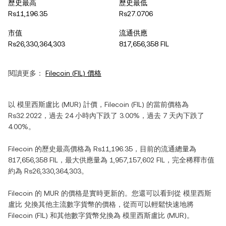
歷史最高
歷史最低
Rs11,196.35
Rs27.0706
市值
流通供應
Rs26,330,364,303
817,656,358 FIL
閱讀更多：
Filecoin
(
FIL
) 價格
以
模里西斯盧比
(
MUR
) 計價，
Filecoin
(
FIL
) 的當前價格為
Rs32.2022
，過去 24 小時內
下跌
了
3.00%
，過去 7 天內
下跌
了
4.00%
。
Filecoin
的歷史最高價格為
Rs11,196.35
，目前的流通總量為
817,656,358 FIL
，最大供應量為
1,957,157,602 FIL
，完全稀釋市值
約為
Rs26,330,364,303
。
Filecoin
的
MUR
的價格是實時更新的。您還可以看到從
模里西斯
盧比
兌換其他主流數字貨幣的價格，從而可以輕鬆快速地將
Filecoin
(
FIL
) 和其他數字貨幣兌換為
模里西斯盧比
(
MUR
)。