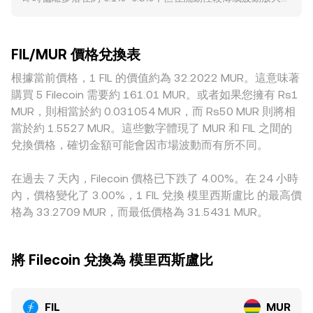
數值 = FIL 數量 × 該 rate，反之 FIL 數量 = MUR 數值 / 該
金費率的正負與幅度會導致現貨與合約間的基差變化；期權到
時段，偏離可能擴大。深度更充足的市場承接大單的能力更
rate。若 FIL 在去中心化交易所具有可觀流動性，部分交易對
期日的未平倉分佈可能引發結算附近的波動；鏈上大額地址的
強，價格衝擊較小；相對地，流動性不足時，較大的市價單會
的即時價格來自自動做市商（AMM）池，遵循 x × y = k 的恆
轉帳、解鎖或交易所淨流入流出，亦常造成短期供需失衡，疊
造成更明顯的滑價。地理與監管因素也會造成區域溢價或折
定乘積關係，在任一時點的池中價格可近似為 price = y/x；大
加影響 FIL/MUR conversion rate。
FIL/MUR 價格兌換表
價，例如當地合規要求、入出金渠道、以及對去中心化存儲類
型兌換會改變池內資產比例，從而推動價格滑動。綜合而言，
代幣的政策態度，均可能影響 MUR 報價端的可得性與成本，
根據當前價格，1 FIL 的價值約為 32.2022 MUR。這意味著
現貨訂單簿的成交、跨平台的 VWAP、以及 AMM 池的即時定
進而傳導至 FIL/MUR。另有一個常見來源是 USDT 基差：許多
價，最終共同決定 FIL/MUR conversion rate。
購買 5 Filecoin 需要約 161.01 MUR。或者如果您擁有 Rs1
平台以 FIL/USDT 做主要定價，再透過 USDT/MUR 折算；當
MUR，則相當於約 0.031054 MUR，而 Rs50 MUR 則將相
USDT 在當地市場對 MUR 存在小幅溢折價或流動性差異時，
當於約 1.5527 MUR。這些數字體現了 MUR 和 FIL 之間的
會直接反映在最終的 FIL/MUR conversion rate。雖然跨所套
兌換價格，確切金額可能會因市場波動而有所不同。
利通常有助於收斂價格，但受限於手續費、提領與入金時間、
風險控制與合規流程等因素，收斂並非即時且可能不完全，因
在過去 7 天內，Filecoin 價格已下跌了 4.00%。在 24 小時
而保留了交易所間的短暫差價。
內，價格變化了 3.00%，1 FIL 兌換 模里西斯盧比 的最高價
格為 33.2709 MUR，而最低價格為 31.5431 MUR。
將 Filecoin 兌換為 模里西斯盧比
FIL
MUR