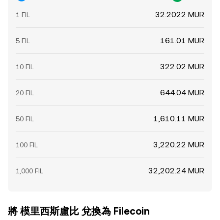
32.2022 MUR
1 FIL
161.01 MUR
5 FIL
322.02 MUR
10 FIL
644.04 MUR
20 FIL
1,610.11 MUR
50 FIL
3,220.22 MUR
100 FIL
32,202.24 MUR
1,000 FIL
將 模里西斯盧比 兌換為 Filecoin