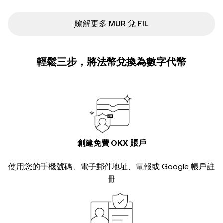
ִִִִִִִִִִִִִִִִִִִִִִִִִִִִִִִִִִִִִִִִִִִִִִִ瞭解更多 MUR 兌 FIL
輕鬆三步，將法幣兌換為數字代幣
創建免費 OKX 賬戶
使用您的手機號碼、電子郵件地址、電報或 Google 帳戶註
冊