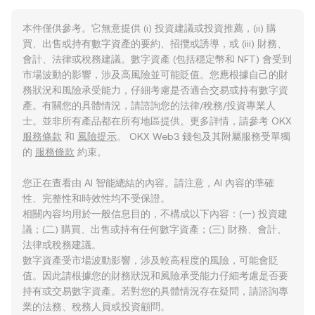
本件僅供參考。它無意提供 (i) 投資建議或投資推薦，(ii) 購
買、出售或持有數字資產的要約、招攬或誘導，或 (iii) 財務、
會計、法律或稅務建議。數字資產 (包括穩定幣和 NFT) 會受到
市場波動的影響，涉及高風險並可能貶值。您應根據自己的財
務狀況和風險承受能力，仔細考慮是否適合交易或持有數字資
產。有關您的具體情況，請諮詢您的法律/稅務/投資專業人
士。並非所有產品都在所有地區提供。更多詳情，請參考 OKX
服務條款
和
風險提示
。 OKX Web3 錢包及其附屬服務受單獨
的
服務條款
約束。
您正在查看由 AI 智能總結的內容。請注意，AI 內容的準確
性、完整性和時效性均不受保證。
相關內容均用於一般信息目的，不構成以下內容：(一) 投資建
議；(二) 購買、出售或持有任何數字資產；(三) 財務、會計、
法律或稅務建議。
數字資產受市場波動影響，涉及較高程度的風險，可能會貶
值。因此請根據您的財務狀況和風險承受能力仔細考慮是否要
持有或交易數字資產。若對您的具體情況存在疑問，請諮詢專
業的法務、稅務人員或投資顧問。