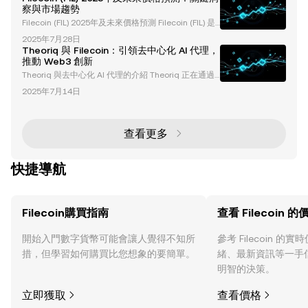
持與 Filecoin 使命一致的項目，包括文化保存、去中
察與市場趨勢
心化 AI 基礎設施以及 Web3 整合。通過激勵高價值的
Filecoin (FIL) 2025年及未來價格預測 Filecoin (FIL) 是
去中心化存儲應用案例，Filecoin 正在鞏固其作為企業
一個去中心化存儲網絡，已成為區塊鏈生態系統中的重
級解決方案領導者的地位。 什麼是 Fi
2025年7月28日
要角色。憑藉其獨特的激勵式數據存儲和檢索方法，Fil
Theoriq 與 Filecoin：引領去中心化 AI 代理，
ecoin 吸引了大量加密貨幣愛好者和投資者的關注。本
推動 Web3 創新
文探討了 Filecoin 在2025年及未來的價格預測，同時
Theoriq 與去中心化 AI 代理的介紹 Theoriq 正在通過
分析了影響其走勢的因素。 Filecoin 2025年價格預測
結合區塊鏈技術與去中心化數據系統，徹底改變人工智
混合預測反映市場不確定性 Fil
2025年7月14日
慧的運作方式。作為一個創新的 AI 通訊平台，Theoriq
專注於開發基於 Filecoin 網絡上去中心化數據訓練的 A
I 代理。隨著最近的測試網上線以及即將推出的主網，
Theoriq 正在重新定義 Web3 應用中的自動化和數據可
查看更多
訪問性，為去中心化生態系統設立新的標準。 Th
快捷導航
Filecoin購買指南
查看 Filecoin 的
開始入門數字貨幣可能會讓人覺得不知所
參考 Filecoin 
措，但學習如何購買比您想象的要簡單。
緒、最新資訊等一手
明智的決策。
立即獲取
查看價格