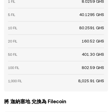
8.0259 GHS
1 FIL
40.1295 GHS
5 FIL
80.2591 GHS
10 FIL
160.52 GHS
20 FIL
401.30 GHS
50 FIL
802.59 GHS
100 FIL
8,025.91 GHS
1,000 FIL
將 迦納塞地 兌換為 Filecoin