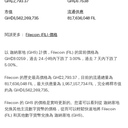
GH₵2,793.37
GH₵6.7538
市值
流通供應
GH₵6,562,269,735
817,636,048 FIL
閱讀更多：
Filecoin
(
FIL
) 價格
以
迦納塞地
(
GHS
) 計價，
Filecoin
(
FIL
) 的當前價格為
GH₵8.0259
，過去 24 小時內
下跌
了
3.00%
，過去 7 天內
下跌
了
5.00%
。
Filecoin
的歷史最高價格為
GH₵2,793.37
，目前的流通總量為
817,636,048 FIL
，最大供應量為
1,957,157,734 FIL
，完全稀釋市值
約為
GH₵6,562,269,735
。
Filecoin
的
GHS
的價格是實時更新的。您還可以看到從
迦納塞地
兌換其他主流數字貨幣的價格，從而可以輕鬆快速地將
Filecoin
(
FIL
) 和其他數字貨幣兌換為
迦納塞地
(
GHS
)。