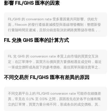
影響 FIL/GHS 匯率的因素
FIL/GHS 的 conversion rate 受多重因素共同影響。供給方
面，Filecoin 的發行遵循衰減模型與基線增發機制：整體新發
行量隨時間呈遞減，且部分鑄造取決於網路實際儲存增長，並
非傳統意義上的固定「減半」週期。同時，礦工（儲存提供
FIL 兌換 GHS 匯率的計算方式
者）需鎖定 FIL 作為抵押與保證金，新增區塊獎勵也有線性釋
放期，這些鎖倉與解鎖節奏會直接影響流通盤；網路基礎費用
與罰沒亦會被銷毀，形成一定的供給收縮。需求端則與
FIL 兌 GHS 的 conversion rate 本質上由市場的買賣交互決
Filecoin 生態活動密切相關：有效儲存增長、檔案上鏈與檔案
定：在訂單簿中，當買方出價與賣方要價相遇並成交時，最近
檢索市場的成交活躍度、Filecoin Plus（DataCap）計畫對真
一筆成交價即成為當下的參考價格。最佳買單與最佳賣單之間
實資料上鏈的激勵、以及 Filecoin Virtual Machine（FVM）帶
的差距稱為點差，兩者均值可視為中間價，反映了當前市場對
動的智慧合約與去中心化應用，均會增加對 FIL 作為手續費與
不同交易所 FIL/GHS 匯率有差異的原因
FIL/GHS 的即時共識。在多個平台之間，數據聚合商常用加權
抵押資產的使用需求。宏觀層面，FIL 通常與比特幣走勢存在
的成交均價作為參考，即成交量加權平均價（VWAP），其公
高度相關性；而作為報價資產的 GHS 強弱則受加納通膨、政
式為 VWAP = Σ(Price_i × Volume_i) / Σ Volume_i，成交量越
策利率與外匯流動性影響，風險偏好切換亦會放大加密資產相
不同交易平台上的 FIL/GHS conversion rate 可能存在細微差
大的市場對 VWAP 的影響越大。對於簡單換算，若當前
對法幣的短期波動。監管事件方面，針對加密資產的交易規
異，常見在 0.1% 至 0.5% 之間，原因首先在於各平台擁有獨
conversion rate 為 R，則 GHS 值 = FIL 數量 × R；反之 FIL 數
範、交易所法幣出入金政策、以及對去中心化儲存與資料合規
立的訂單簿，買賣力量分佈不同，形成各自的成交價格。其
量 = GHS 值 / R。雖然 FIL 的主要流動性仍集中於中心化交易
的監管信號，都可能影響 FIL 的可得性與需求。技術性動能則
次，流動性深度影響價格衝擊：在深度較高的市場，大額單對
所，但在去中心化交易平台上，若以自動做市商（AMM）模式