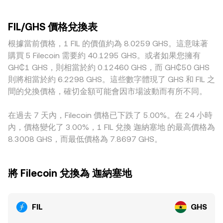
包含永續合約資金費率的正負與擴大、選擇權到期前後的倉位
價格的推動較小；而在流動性較薄或活躍度較低的市場，同等
提供流動性，則資金池遵循 x × y = k 的恆定乘積關係，其中 x
調整、代幣解鎖與大型錢包轉帳（例如礦工歸集或交易所熱錢
規模的成交更易拉動價格偏離。地域與監管差異也會產生溢價
與 y 分別代表兩種資產的儲備量，價格可近似為 y/x；當單邊
包流向）等因素，這些都會在短期內改變 FIL/GHS 的成交重心
FIL/GHS 價格兌換表
或折價，例如部分地區對法幣出入金的限制、對加密資產交易
兌換放大時，池中儲備比例改變，價格也會即時調整。綜合而
與波動幅度。
的合規要求、或本地使用者對去中心化儲存的實際需求，皆可
根據當前價格，1 FIL 的價值約為 8.0259 GHS。這意味著
言，單一平台的最後成交、跨平台的 VWAP 以及不同交易機制
能讓 FIL 在該地的報價與全球均值有所偏移。再者，許多平台
下的報價共同構成了 FIL/GHS 的即時 conversion rate。
購買 5 Filecoin 需要約 40.1295 GHS。或者如果您擁有
的 FIL 定價先經由 FIL/USDT 或 FIL/USD 形成，再折算為
GH₵1 GHS，則相當於約 0.12460 GHS，而 GH₵50 GHS
GHS；若 USDT 相對 GHS 存在輕微升貼水或擴大基差，最終
則將相當於約 6.2298 GHS。這些數字體現了 GHS 和 FIL 之
會傳導到 FIL/GHS 的標示價格。雖然套利者會在跨所價差拉大
間的兌換價格，確切金額可能會因市場波動而有所不同。
時進行買低賣高，促使價格回歸，但受限於手續費、轉帳時
間、風險承擔與法幣通道效率，套利難以完全消除所有差異，
在過去 7 天內，Filecoin 價格已下跌了 5.00%。在 24 小時
因此跨交易所之間的 conversion rate 仍可能在短時間內保持
內，價格變化了 3.00%，1 FIL 兌換 迦納塞地 的最高價格為
不一致。
8.3008 GHS，而最低價格為 7.8697 GHS。
將 Filecoin 兌換為 迦納塞地
FIL
GHS