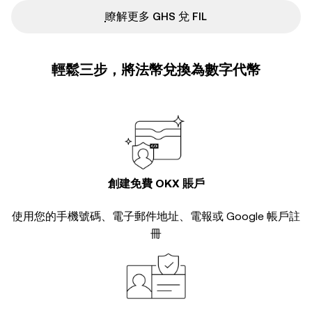
ִִִִִִִִִִִִִִִִִִִִִִִִִִִִִִִִִִִִִִִִִִִִִִִ瞭解更多 GHS 兌 FIL
輕鬆三步，將法幣兌換為數字代幣
創建免費 OKX 賬戶
使用您的手機號碼、電子郵件地址、電報或 Google 帳戶註
冊