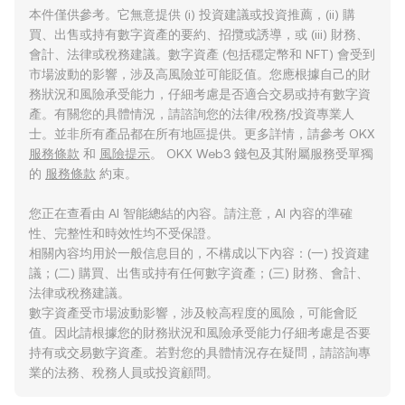
本件僅供參考。它無意提供 (i) 投資建議或投資推薦，(ii) 購
買、出售或持有數字資產的要約、招攬或誘導，或 (iii) 財務、
會計、法律或稅務建議。數字資產 (包括穩定幣和 NFT) 會受到
市場波動的影響，涉及高風險並可能貶值。您應根據自己的財
務狀況和風險承受能力，仔細考慮是否適合交易或持有數字資
產。有關您的具體情況，請諮詢您的法律/稅務/投資專業人
士。並非所有產品都在所有地區提供。更多詳情，請參考 OKX
服務條款
和
風險提示
。 OKX Web3 錢包及其附屬服務受單獨
的
服務條款
約束。
您正在查看由 AI 智能總結的內容。請注意，AI 內容的準確
性、完整性和時效性均不受保證。
相關內容均用於一般信息目的，不構成以下內容：(一) 投資建
議；(二) 購買、出售或持有任何數字資產；(三) 財務、會計、
法律或稅務建議。
數字資產受市場波動影響，涉及較高程度的風險，可能會貶
值。因此請根據您的財務狀況和風險承受能力仔細考慮是否要
持有或交易數字資產。若對您的具體情況存在疑問，請諮詢專
業的法務、稅務人員或投資顧問。