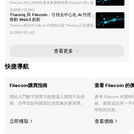
Filecoin (FIL) 2025年及未來價格預測 Filecoin (FIL) 是
去中心化存儲應用案例，Filecoin 正在鞏固其作為企業
一個去中心化存儲網絡，已成為區塊鏈生態系統中的重
級解決方案領導者的地位。 什麼是 Fi
2025年7月28日
要角色。憑藉其獨特的激勵式數據存儲和檢索方法，Fil
Theoriq 與 Filecoin：引領去中心化 AI 代理，
ecoin 吸引了大量加密貨幣愛好者和投資者的關注。本
推動 Web3 創新
文探討了 Filecoin 在2025年及未來的價格預測，同時
Theoriq 與去中心化 AI 代理的介紹 Theoriq 正在通過
分析了影響其走勢的因素。 Filecoin 2025年價格預測
結合區塊鏈技術與去中心化數據系統，徹底改變人工智
混合預測反映市場不確定性 Fil
2025年7月14日
慧的運作方式。作為一個創新的 AI 通訊平台，Theoriq
專注於開發基於 Filecoin 網絡上去中心化數據訓練的 A
I 代理。隨著最近的測試網上線以及即將推出的主網，
Theoriq 正在重新定義 Web3 應用中的自動化和數據可
查看更多
訪問性，為去中心化生態系統設立新的標準。 Th
快捷導航
Filecoin購買指南
查看 Filecoin 的
開始入門數字貨幣可能會讓人覺得不知所
參考 Filecoin 
措，但學習如何購買比您想象的要簡單。
緒、最新資訊等一手
明智的決策。
立即獲取
查看價格