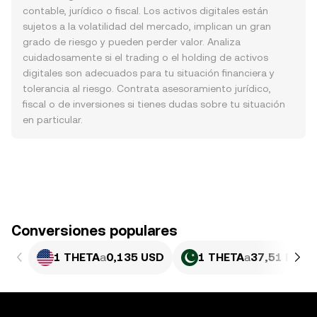
contable, jurídico o fiscal. Los activos digitales están
sujetos a la volatilidad del mercado, implican un gran
grado de riesgo y pueden perder valor. Analiza
cuidadosamente si el trading o el holding de activos
digitales son adecuados para tu situación financiera y
tolerancia al riesgo. Contrata asesoramiento jurídico,
fiscal o de inversiones si tienes dudas sobre tu situación
en particular.
Conversiones populares
1 THETA
a
0,135 USD
1 THETA
a
37,51 PKR