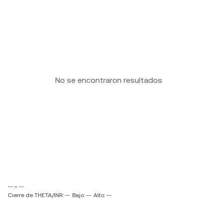
No se encontraron resultados
-- ~ --
Cierre de THETA/INR: --
Bajo: --
Alto: --