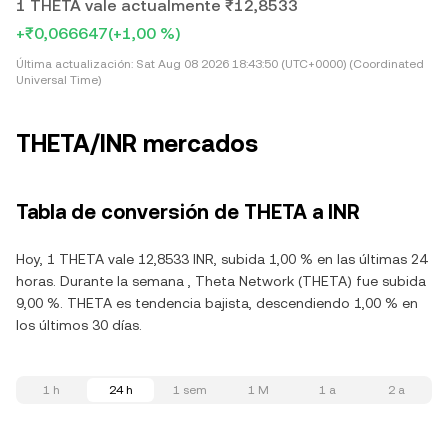
1 THETA vale actualmente ₹12,8533
+₹0,066647
(+1,00 %)
Última actualización:
Sat Aug 08 2026 18:43:50 (UTC+0000) (Coordinated
Universal Time)
THETA/INR mercados
Tabla de conversión de THETA a INR
Hoy, 1 THETA vale 12,8533 INR, subida 1,00 % en las últimas 24
horas. Durante la semana , Theta Network (THETA) fue subida
9,00 %. THETA es tendencia bajista, descendiendo 1,00 % en
los últimos 30 días.
1 h
24 h
1 sem
1 M
1 a
2 a