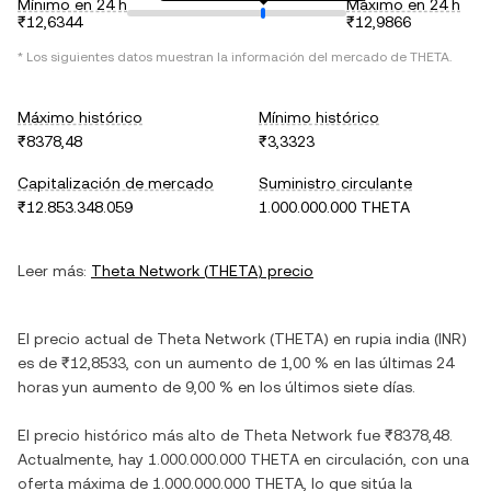
Mínimo en 24 h
Máximo en 24 h
₹12,6344
₹12,9866
* Los siguientes datos muestran la información del mercado de
THETA
.
Máximo histórico
Mínimo histórico
₹8378,48
₹3,3323
Capitalización de mercado
Suministro circulante
₹12.853.348.059
1.000.000.000 THETA
Leer más:
Theta Network
(
THETA
) precio
El precio actual de
Theta Network
(
THETA
) en
rupia india
(
INR
)
es de
₹12,8533
, con
un aumento
de
1,00 %
en las últimas 24
horas y
un aumento
de
9,00 %
en los últimos siete días.
El precio histórico más alto de
Theta Network
fue
₹8378,48
.
Actualmente, hay
1.000.000.000 THETA
en circulación, con una
oferta máxima de
1.000.000.000 THETA
, lo que sitúa la