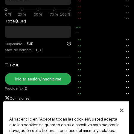
0 %
0 %
25 %
50 %
75 %
100 %
Total
(EUR)
--
--
--
EUR
Disponible
Máx. de compra
--
BTC
TP/SL
Iniciar sesión/inscribirse
Precio máx.
0
Comisiones
Órdenes abiertas
Historial de órdenes
Posiciones abierta
Al hacer clic en “Aceptar todas las cookies”, usted acepta
que las cookies se guarden en su dispositivo para mejorar la
navegación del sitio, analizar el uso del mismo, y colaborar