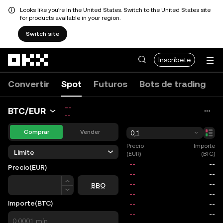
Looks like you're in the United States. Switch to the United States site
for products available in your region.
Switch site
Pasar al contenido principal
Inscríbete
Convertir
Spot
Futuros
Bots de trading
--
BTC/EUR
--
Comprar
Vender
0,1
Precio
Importe
Límite
(EUR)
(BTC)
Precio
(EUR)
Precio
BBO
Importe
(BTC)