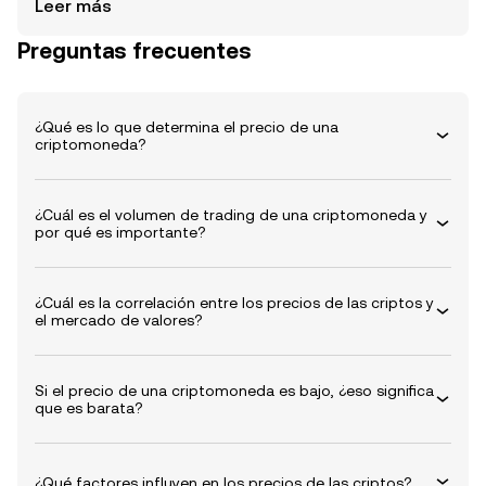
Leer más
todas tus necesidades de precios de criptos, con listas
Preguntas frecuentes
categorizadas que te permiten encontrar el precio de las
criptos que estás buscando con facilidad. Con
actualizaciones de precios de criptos en tiempo real,
puedes mantenerte informado sobre las tendencias del
¿Qué es lo que determina el precio de una
mercado, comparar el rendimiento de los tokens y más.
criptomoneda?
No importa si eres un trader experimentado o recién
estás comenzando, esta página está a tu disposición
para darte los últimos precios de criptomonedas y
¿Cuál es el volumen de trading de una criptomoneda y
por qué es importante?
garantizar que nunca te pierdas de nada. Con
actualizaciones de precios de criptos en vivo, puedes
obtener visibilidad en tiempo real de las últimas
¿Cuál es la correlación entre los precios de las criptos y
valoraciones. Vuelve a esta página para obtener acceso
el mercado de valores?
rápido a los datos fiables que necesitas, cuando los
necesites.
Si el precio de una criptomoneda es bajo, ¿eso significa
que es barata?
¿Qué factores influyen en los precios de las criptos?