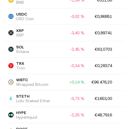
-1,59 %
€512,58
€6
BNB
USDC
-0,02 %
€0,86851
€6
USD Coin
XRP
-3,40 %
€0,89741
€5
XRP
SOL
-2,45 %
€63,0703
€3
Solana
TRX
-0,34 %
€0,28374
€2
Tron
WBTC
+0,14 %
€96.476,20
€2
Wrapped Bitcoin
STETH
-0,73 %
€1653,00
€1
Lido Staked Ether
HYPE
-2,25 %
€48,7916
€1
Hyperliquid