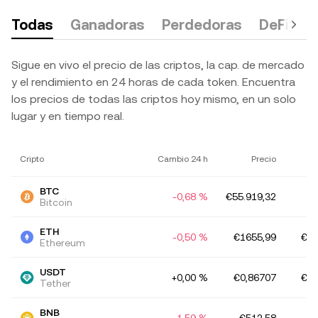
Todas
Ganadoras
Perdedoras
DeFi
M
Sigue en vivo el precio de las criptos, la cap. de mercado
y el rendimiento en 24 horas de cada token. Encuentra
los precios de todas las criptos hoy mismo, en un solo
lugar y en tiempo real.
Cripto
Cambio 24 h
Precio
m
BTC
-0,68 %
€55.919,32
€
Bitcoin
ETH
-0,50 %
€1655,99
€19
Ethereum
USDT
+0,00 %
€0,86707
€15
Tether
BNB