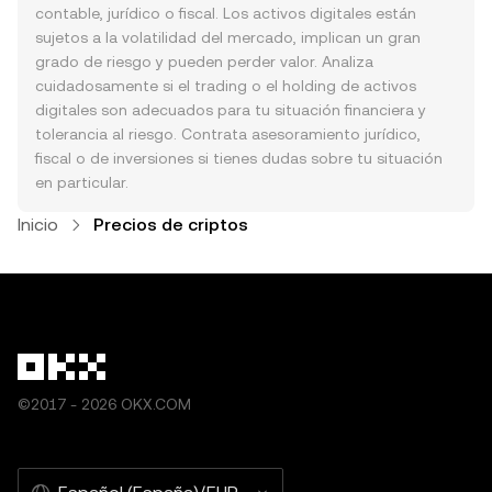
contable, jurídico o fiscal. Los activos digitales están
sujetos a la volatilidad del mercado, implican un gran
grado de riesgo y pueden perder valor. Analiza
cuidadosamente si el trading o el holding de activos
digitales son adecuados para tu situación financiera y
tolerancia al riesgo. Contrata asesoramiento jurídico,
fiscal o de inversiones si tienes dudas sobre tu situación
en particular.
Inicio
Precios de criptos
©2017 - 2026 OKX.COM