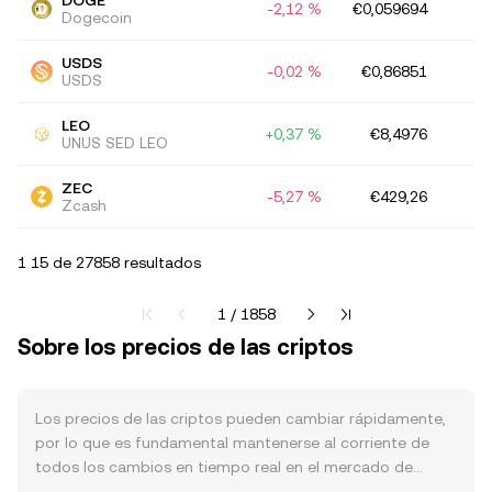
DOGE
-2,12 %
€0,059694
€
Dogecoin
USDS
-0,02 %
€0,86851
€
USDS
LEO
+0,37 %
€8,4976
€
UNUS SED LEO
ZEC
-5,27 %
€429,26
€
Zcash
1 15 de 27858 resultados
Página actual 1 de 1858
1 / 1858
Sobre los precios de las criptos
Los precios de las criptos pueden cambiar rápidamente,
por lo que es fundamental mantenerse al corriente de
todos los cambios en tiempo real en el mercado de
criptomonedas. Esta página te ofrece una lista para