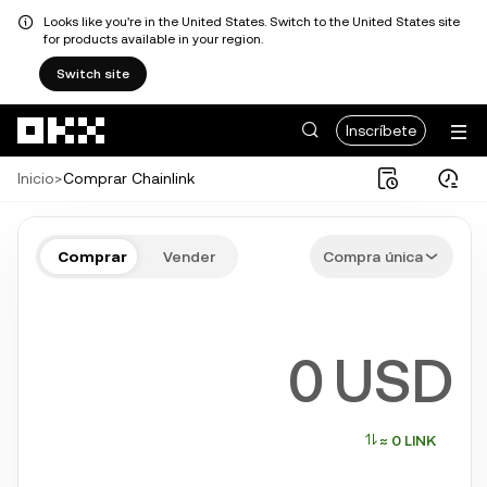
Looks like you're in the United States. Switch to the United States site
for products available in your region.
Switch site
Pasar al contenido principal
Inscríbete
Inicio
>
Comprar Chainlink
Comprar LINK en pocos pasos
Comprar
Vender
Compra única
Bitcoin, Ethereum, Solana y más criptos populares
USD
≈ 0 LINK