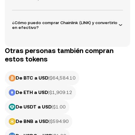
¿Cómo puedo comprar Chainlink (LINK) y convertirlo
en efectivo?
Otras personas también compran
estos tokens
De BTC a USD
|
$
64,584.10
De ETH a USD
|
$
1,909.12
De USDT a USD
|
$
1.00
De BNB a USD
|
$
594.90