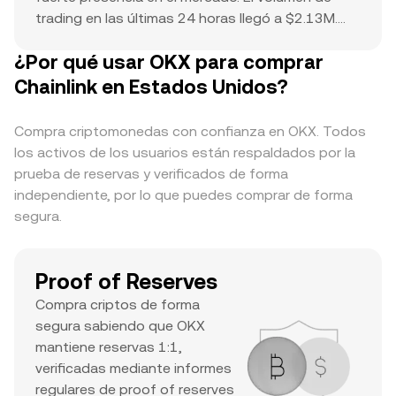
trading en las últimas 24 horas llegó a $2.13M.
Esto indica una participación activa. El máximo
¿Por qué usar OKX para comprar
histórico de $52.99 sirve como punto de
referencia para el movimiento actual del precio y
Chainlink en Estados Unidos?
una posible subida. La combinación de una cap.
de mercado bien posicionada, un volumen diario
Compra criptomonedas con confianza en OKX. Todos
alto y un máximo histórico importante es un
los activos de los usuarios están respaldados por la
indicio de un activo importante con un interés
prueba de reservas y verificados de forma
significativo de los traders y buena liquidez.
independiente, por lo que puedes comprar de forma
segura.
Proof of Reserves
Compra criptos de forma
segura sabiendo que OKX
mantiene reservas 1:1,
verificadas mediante informes
regulares de proof of reserves