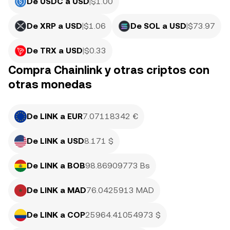
De USDC a USD
|
$
1.00
De XRP a USD
|
$
1.06
De SOL a USD
|
$
73.97
De TRX a USD
|
$
0.33
Compra Chainlink y otras criptos con
otras monedas
De LINK a EUR
7.07118342 €
De LINK a USD
8.171 $
De LINK a BOB
98.86909773 Bs
De LINK a MAD
76.0425913 MAD
De LINK a COP
25964.41054973 $