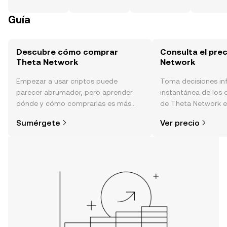
Guía
Descubre cómo comprar
Consulta el pre
Theta Network
Network
Empezar a usar criptos puede
Toma decisiones i
parecer abrumador, pero aprender
instantánea de los 
dónde y cómo comprarlas es más
de Theta Network en
simple de lo que piensas. Comienza
sentimiento de la c
Sumérgete
Ver precio
tu aventura en la aplicación móvil de
noticias y más.
OKX o aquí mismo en la página web.