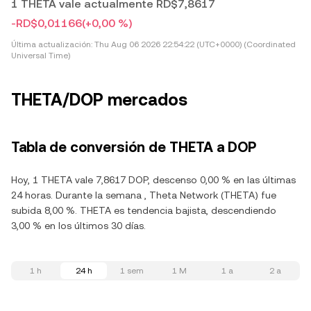
1 THETA vale actualmente RD$7,8617
-RD$0,01166
(+0,00 %)
Última actualización:
Thu Aug 06 2026 22:54:22 (UTC+0000) (Coordinated
Universal Time)
THETA/DOP mercados
Tabla de conversión de THETA a DOP
Hoy, 1 THETA vale 7,8617 DOP, descenso 0,00 % en las últimas
24 horas. Durante la semana , Theta Network (THETA) fue
subida 8,00 %. THETA es tendencia bajista, descendiendo
3,00 % en los últimos 30 días.
1 h
24 h
1 sem
1 M
1 a
2 a