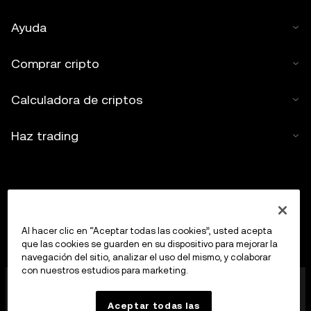
Ayuda
Comprar cripto
Calculadora de criptos
Haz trading
Al hacer clic en “Aceptar todas las cookies”, usted acepta
que las cookies se guarden en su dispositivo para mejorar la
navegación del sitio, analizar el uso del mismo, y colaborar
con nuestros estudios para marketing.
OKX Europe Limited, que opera bajo el nombre
comercial de OKX, es ahora una plataforma de trading
Aceptar todas las
de criptoactivos autorizada como proveedor de