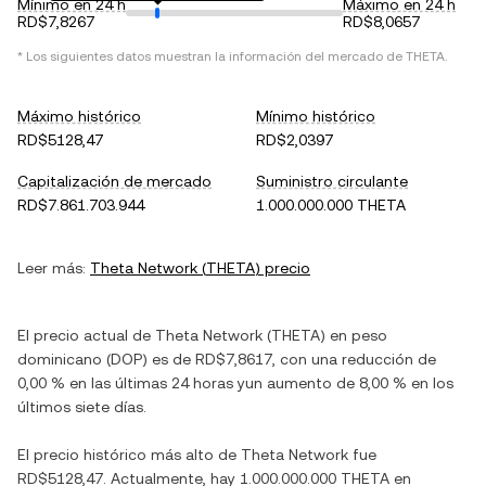
Mínimo en 24 h
Máximo en 24 h
RD$7,8267
RD$8,0657
* Los siguientes datos muestran la información del mercado de
THETA
.
Máximo histórico
Mínimo histórico
RD$5128,47
RD$2,0397
Capitalización de mercado
Suministro circulante
RD$7.861.703.944
1.000.000.000 THETA
Leer más:
Theta Network
(
THETA
) precio
El precio actual de
Theta Network
(
THETA
) en
peso
dominicano
(
DOP
) es de
RD$7,8617
, con
una reducción
de
0,00 %
en las últimas 24 horas y
un aumento
de
8,00 %
en los
últimos siete días.
El precio histórico más alto de
Theta Network
fue
RD$5128,47
. Actualmente, hay
1.000.000.000 THETA
en