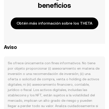
beneficios
Obtén más información sobre los THETA
Aviso
Se ofrece únicamente con fines informativos. No tiene
por objeto proporcionar (i) asesoramiento en materia de
inversión o una recomendación de inversión; (ii) una
oferta o solicitud de compra, venta o holding de activos
digitales; ni (iii) asesoramiento financiero, contable,
jurídico o fiscal. Los activos digitales, incluidas las
stablecoins y los NFT, están sujetos a la volatilidad del
mercado, implican un alto grado de riesgo y pueden
llegar a perder todo su valor. Analiza cuidadosamente si