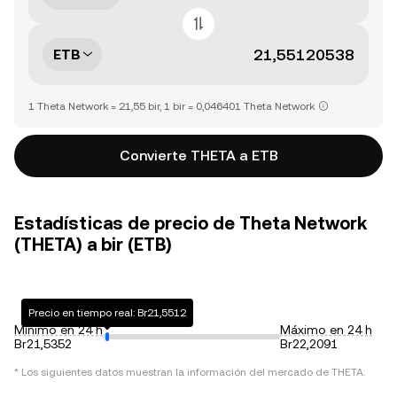
ETB
1 Theta Network = 21,55 bir, 1 bir = 0,046401 Theta Network
Convierte THETA a ETB
Estadísticas de precio de Theta Network
(THETA) a bir (ETB)
Precio en tiempo real: Br21,5512
Mínimo en 24 h
Máximo en 24 h
Br21,5352
Br22,2091
* Los siguientes datos muestran la información del mercado de
THETA
.