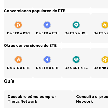
Conversiones populares de ETB
De ETB a BTC
De ETB a ETH
De ETB a USDT
De ETB 
Otras conversiones de ETB
De BTC a ETB
De ETH a ETB
De USDT a ETB
De BNB 
Guía
Descubre cómo comprar
Consulta el pre
Theta Network
Network