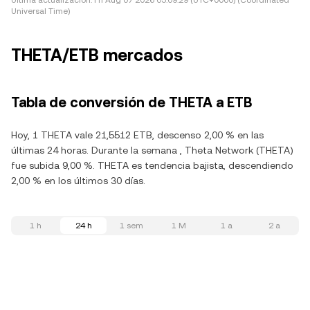
Última actualización:
Fri Aug 07 2026 05:09:29 (UTC+0000) (Coordinated
Universal Time)
THETA/ETB mercados
Tabla de conversión de THETA a ETB
Hoy, 1 THETA vale 21,5512 ETB, descenso 2,00 % en las
últimas 24 horas. Durante la semana , Theta Network (THETA)
fue subida 9,00 %. THETA es tendencia bajista, descendiendo
2,00 % en los últimos 30 días.
1 h
24 h
1 sem
1 M
1 a
2 a