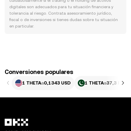
cuidadosamente si el trading o el holding de activos
digitales son adecuados para tu situación financiera y
tolerancia al riesgo. Contrata asesoramiento jurídico,
fiscal o de inversiones si tienes dudas sobre tu situación
en particular.
Conversiones populares
1 THETA
a
0,1343 USD
1 THETA
a
37,3 PKR