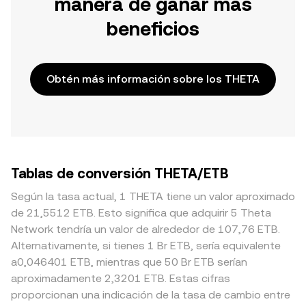
manera de ganar más
beneficios
Obtén más información sobre los THETA
Tablas de conversión THETA/ETB
Según la tasa actual, 1 THETA tiene un valor aproximado
de 21,5512 ETB. Esto significa que adquirir 5 Theta
Network tendría un valor de alrededor de 107,76 ETB.
Alternativamente, si tienes 1 Br ETB, sería equivalente
a0,046401 ETB, mientras que 50 Br ETB serían
aproximadamente 2,3201 ETB. Estas cifras
proporcionan una indicación de la tasa de cambio entre