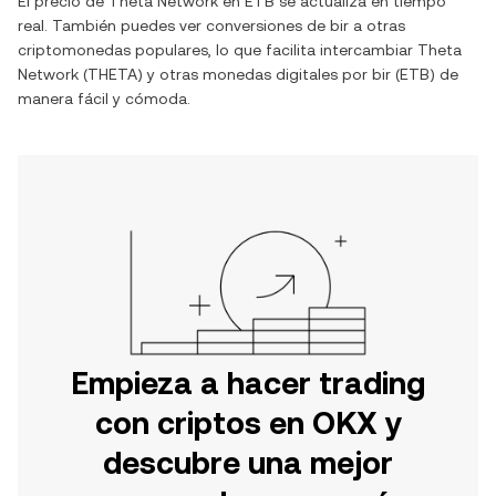
El precio de
Theta Network
en
ETB
se actualiza en tiempo
real. También puedes ver conversiones de
bir
a otras
criptomonedas populares, lo que facilita intercambiar
Theta
Network
(
THETA
) y otras monedas digitales por
bir
(
ETB
) de
manera fácil y cómoda.
Empieza a hacer trading
con criptos en OKX y
descubre una mejor