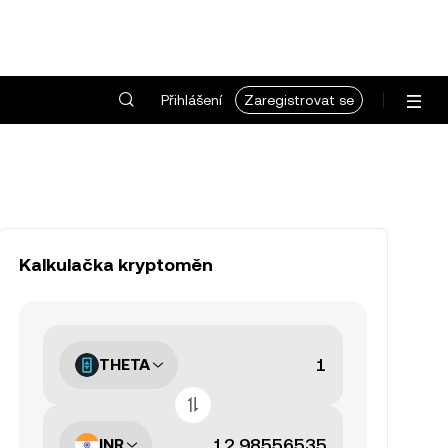
Přihlášení
Zaregistrovat se
Kalkulačka kryptoměn
THETA
INR