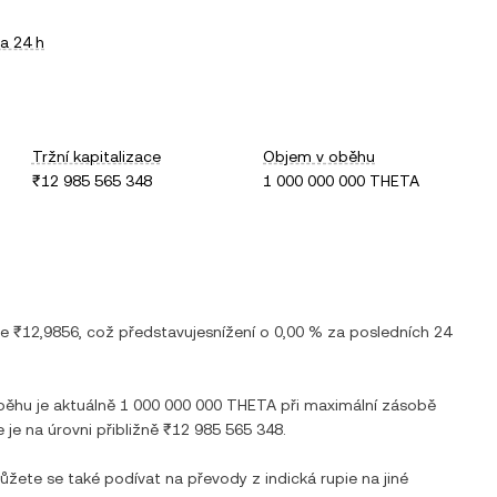
a 24 h
Tržní kapitalizace
Objem v oběhu
₹12 985 565 348
1 000 000 000 THETA
je
₹12,9856
, což představuje
snížení
o
0,00 %
za posledních 24
oběhu je aktuálně
1 000 000 000 THETA
při maximální zásobě
e je na úrovni přibližně
₹12 985 565 348
.
Můžete se také podívat na převody z
indická rupie
na jiné