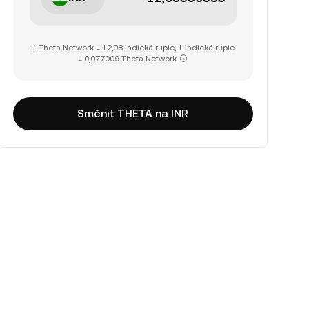
1 Theta Network = 12,98 indická rupie, 1 indická rupie
= 0,077009 Theta Network
Směnit THETA na INR