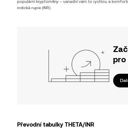
populární kryptoměny – usnadní vám to rychlou a komfor
indická rupie
(
INR
).
Zač
pro
Dal
Převodní tabulky THETA/INR