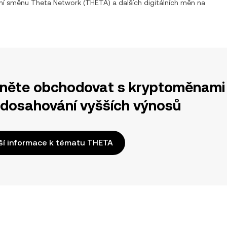
tní směnu
Theta Network
(
THETA
) a dalších digitálních měn na
něte obchodovat s kryptoměnami 
 dosahování vyšších výnosů
ší informace k tématu THETA