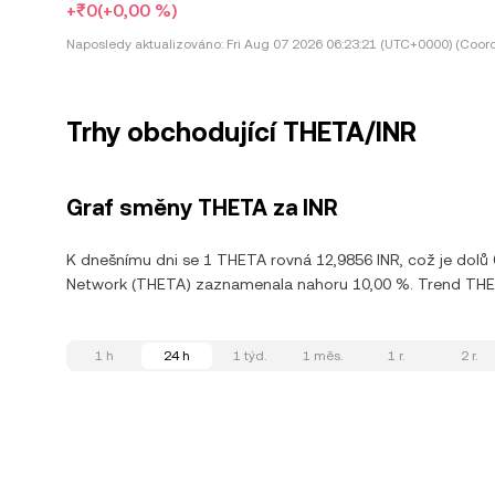
+₹0
(+0,00 %)
Naposledy aktualizováno:
Fri Aug 07 2026 06:23:21 (UTC+0000) (Coord
Trhy obchodující THETA/INR
Graf směny THETA za INR
K dnešnímu dni se 1 THETA rovná 12,9856 INR, což je dolů
Network (THETA) zaznamenala nahoru 10,00 %. Trend THETA 
1 h
24 h
1 týd.
1 měs.
1 r.
2 r.