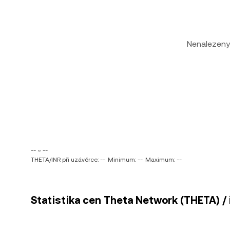
Nenalezeny
-- ~ --
THETA/INR při uzávěrce: --
Minimum: --
Maximum: --
Statistika cen Theta Network (THETA) / i