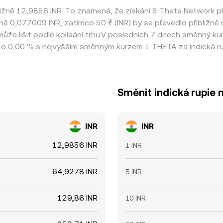
ližně 12,9856 INR. To znamená, že získání 5 Theta Network 
ižně 0,077009 INR, zatímco 50 ₹ (INR) by se převedlo přibližně
ůže lišit podle kolísání trhu.V posledních 7 dnech směnný k
 0,00 % s nejvyšším směnným kurzem 1 THETA za indická rup
Směnit indická rupie
INR
INR
12,9856 INR
1 INR
64,9278 INR
5 INR
129,86 INR
10 INR