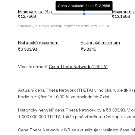
Cena v reálném čase: ₹12,9856
Minimum za 24 h
Maximum z
₹12,7569
₹13,1856
*Následující údaje ukazují informace o trhu pro:
THETA
.
Historické maximum
Historické minimum
₹8 383,93
₹3,3345
Více informací:
Cena
Theta Network
(
THETA
)
Aktuální cena
Theta Network
(
THETA
) v
indická rupie
(
INR
) 
hodin a
zvýšení
o
10,00 %
za posledních 7 dní.
Historicky nejvyšší cena
Theta Network
byla
₹8 383,93
. V 
1 000 000 000 THETA
, takže plně zředěná tržní kapitalizac
Cena
Theta Network
v
INR
se aktualizuje v reálném čase. 