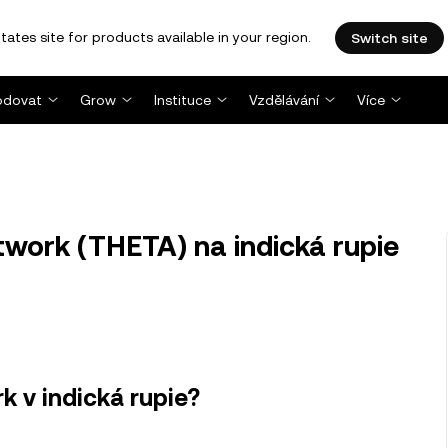
tates site for products available in your region.
Switch site
dovat
Grow
Instituce
Vzdělávání
Více
work (THETA) na indická rupie
 v indická rupie?