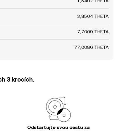
1,5402 THETA
3,8504 THETA
7,7009 THETA
77,0086 THETA
h 3 krocích.
Odstartujte svou cestu za