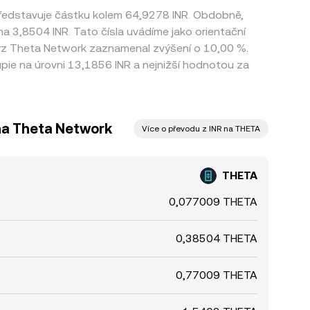
představuje částku kolem 64,9278 INR. Obdobně,
 na 3,8504 INR. Tato čísla uvádíme jako orientační
urz Theta Network zaznamenal zvýšení o 10,00 %.
ie na úrovni 13,1856 INR a nejnižší hodnotou za
 na Theta Network
Více o převodu z INR na THETA
THETA
0,077009 THETA
0,38504 THETA
0,77009 THETA