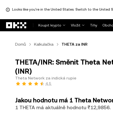
Looks like you're in the United States. Switch to the United S
Přeskočit na hlavní obsah
Koupit krypto
Vložit
Trhy
Obcho
Domů
Kalkulačka
THETA za INR
THETA/INR: Směnit Theta Net
(INR)
Theta Network za indická rupie
4,5
Jakou hodnotu má 1 Theta Network
1 THETA má aktuálně hodnotu ₹12,9856.