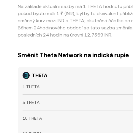
Na základě aktuální sazby má 1 THETA hodnotu přib
pokud byste měli 1 ₹ (INR), byl by to ekvivalent přibl
směnný kurz mezi INR a THETA; skutečná částka se m
Během 24hodinového období se tato sazba změnila o
posledních 24 hodin na úrovni 12,7569 INR.
Směnit Theta Network na indická rupie
THETA
1 THETA
5 THETA
10 THETA