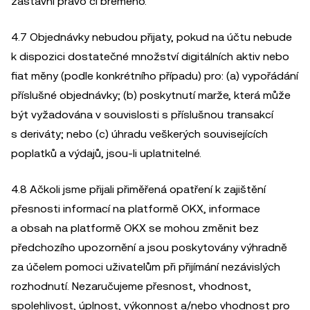
zástavní právo či břemeno.
4.7 Objednávky nebudou přijaty, pokud na účtu nebude
k dispozici dostatečné množství digitálních aktiv nebo
fiat měny (podle konkrétního případu) pro: (a) vypořádání
příslušné objednávky; (b) poskytnutí marže, která může
být vyžadována v souvislosti s příslušnou transakcí
s deriváty; nebo (c) úhradu veškerých souvisejících
poplatků a výdajů, jsou-li uplatnitelné.
4.8 Ačkoli jsme přijali přiměřená opatření k zajištění
přesnosti informací na platformě OKX, informace
a obsah na platformě OKX se mohou změnit bez
předchozího upozornění a jsou poskytovány výhradně
za účelem pomoci uživatelům při přijímání nezávislých
rozhodnutí. Nezaručujeme přesnost, vhodnost,
spolehlivost, úplnost, výkonnost a/nebo vhodnost pro