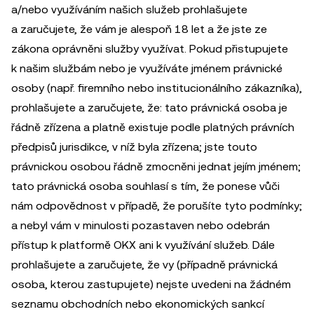
a/nebo využíváním našich služeb prohlašujete
a zaručujete, že vám je alespoň 18 let a že jste ze
zákona oprávněni služby využívat. Pokud přistupujete
k našim službám nebo je využíváte jménem právnické
osoby (např. firemního nebo institucionálního zákazníka),
prohlašujete a zaručujete, že: tato právnická osoba je
řádně zřízena a platně existuje podle platných právních
předpisů jurisdikce, v níž byla zřízena; jste touto
právnickou osobou řádně zmocněni jednat jejím jménem;
tato právnická osoba souhlasí s tím, že ponese vůči
nám odpovědnost v případě, že porušíte tyto podmínky;
a nebyl vám v minulosti pozastaven nebo odebrán
přístup k platformě OKX ani k využívání služeb. Dále
prohlašujete a zaručujete, že vy (případně právnická
osoba, kterou zastupujete) nejste uvedeni na žádném
seznamu obchodních nebo ekonomických sankcí