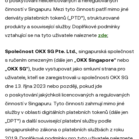
o poskytování nelicencovaných a neregulovaných
činností v Singapuru. Mezi tyto činnosti patří mimo jiné
deriváty platebních tokenů („PTD“), strukturované
produkty a související služby. Doplňkové podmínky
vztahující se na tyto uživatele naleznete
zde
;
Společnost OKX SG Pte. Ltd.
, singapurská společnost
s ručením omezeným (dále jen „
OKX Singapore
“ nebo
„
OKX SG
“), bude vystupovat jako smluvní strana pro
uživatele, kteří se zaregistrovali u společnosti OKX SG
dne 13. října 2023 nebo později, pokud jde
o poskytování jakýchkoli licencovaných a regulovaných
činností v Singapuru. Tyto činnosti zahrnují mimo jiné
služby v oblasti digitálních platebních tokenů (dále jen
„DPT“) a další související platební služby podle
singapurského zákona o platebních službách z roku
2019. Doplňkové podmínky pro tyto uživatele naleznete