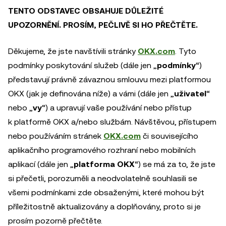
TENTO ODSTAVEC OBSAHUJE DŮLEŽITÉ
UPOZORNĚNÍ. PROSÍM, PEČLIVĚ SI HO PŘEČTĚTE.
Děkujeme, že jste navštívili stránky
OKX.com
. Tyto
podmínky poskytování služeb (dále jen „
podmínky
“)
představují právně závaznou smlouvu mezi platformou
OKX (jak je definována níže) a vámi (dále jen „
uživatel
“
nebo „
vy
“) a upravují vaše používání nebo přístup
k platformě OKX a/nebo službám. Návštěvou, přístupem
nebo používáním stránek
OKX.com
či souvisejícího
aplikačního programového rozhraní nebo mobilních
aplikací (dále jen „
platforma OKX
“) se má za to, že jste
si přečetli, porozuměli a neodvolatelně souhlasili se
všemi podmínkami zde obsaženými, které mohou být
příležitostně aktualizovány a doplňovány, proto si je
prosím pozorně přečtěte.