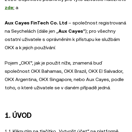
zde
; a
Aux Cayes FinTech Co. Ltd
– společnost registrovaná
na Seychelách (dále jen „
Aux Cayes
“); pro všechny
ostatní uživatele s oprávněním k přístupu ke službám
OKX a k jejich používání.
Pojem „OKX“, jak je použit níže, znamená buď
společnost OKX Bahamas, OKX Brazil, OKX El Salvador,
OKX Argentina, OKX Singapore, nebo Aux Cayes, podle
toho, o které uživatele se v daném případě jedná.
1. ÚVOD
1.1 Kliknutím na tlačítko „Vytvořit účet“ na platformě