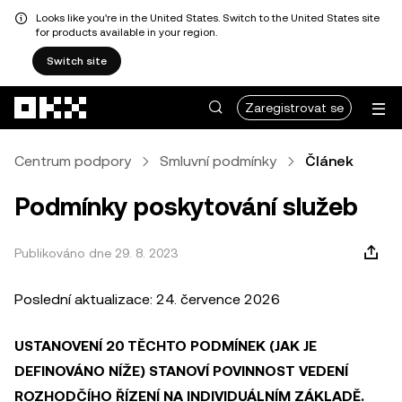
Looks like you're in the United States. Switch to the United States site
for products available in your region.
Switch site
Přeskočit na hlavní obsah
Zaregistrovat se
Centrum podpory
Smluvní podmínky
Článek
Podmínky poskytování služeb
Publikováno dne 29. 8. 2023
Poslední aktualizace: 24. července 2026
USTANOVENÍ 20 TĚCHTO PODMÍNEK (JAK JE
DEFINOVÁNO NÍŽE) STANOVÍ POVINNOST VEDENÍ
ROZHODČÍHO ŘÍZENÍ NA INDIVIDUÁLNÍM ZÁKLADĚ.