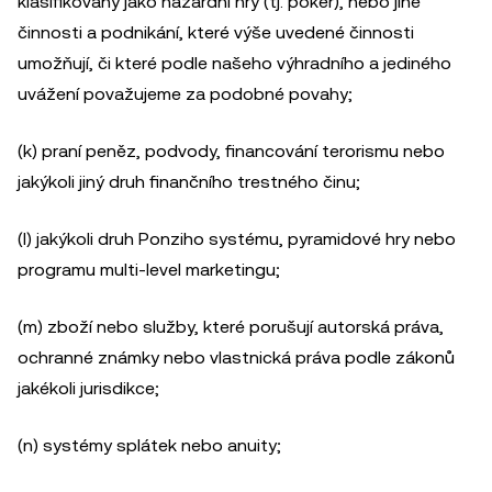
klasifikovány jako hazardní hry (tj. poker), nebo jiné
činnosti a podnikání, které výše uvedené činnosti
umožňují, či které podle našeho výhradního a jediného
uvážení považujeme za podobné povahy;
(k) praní peněz, podvody, financování terorismu nebo
jakýkoli jiný druh finančního trestného činu;
(l) jakýkoli druh Ponziho systému, pyramidové hry nebo
programu multi-level marketingu;
(m) zboží nebo služby, které porušují autorská práva,
ochranné známky nebo vlastnická práva podle zákonů
jakékoli jurisdikce;
(n) systémy splátek nebo anuity;