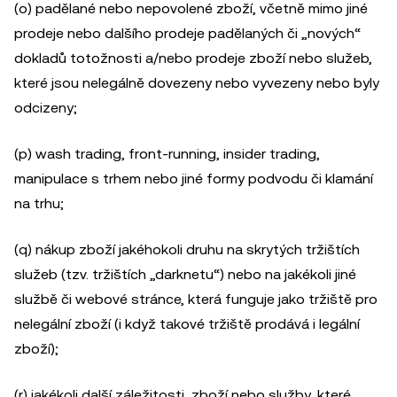
(o) padělané nebo nepovolené zboží, včetně mimo jiné
prodeje nebo dalšího prodeje padělaných či „nových“
dokladů totožnosti a/nebo prodeje zboží nebo služeb,
které jsou nelegálně dovezeny nebo vyvezeny nebo byly
odcizeny;
(p) wash trading, front-running, insider trading,
manipulace s trhem nebo jiné formy podvodu či klamání
na trhu;
(q) nákup zboží jakéhokoli druhu na skrytých tržištích
služeb (tzv. tržištích „darknetu“) nebo na jakékoli jiné
službě či webové stránce, která funguje jako tržiště pro
nelegální zboží (i když takové tržiště prodává i legální
zboží);
(r) jakékoli další záležitosti, zboží nebo služby, které