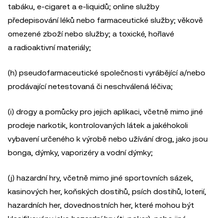
tabáku, e-cigaret a e-liquidů; online služby
předepisování léků nebo farmaceutické služby; věkově
omezené zboží nebo služby; a toxické, hořlavé
a radioaktivní materiály;
(h) pseudofarmaceutické společnosti vyrábějící a/nebo
prodávající netestovaná či neschválená léčiva;
(i) drogy a pomůcky pro jejich aplikaci, včetně mimo jiné
prodeje narkotik, kontrolovaných látek a jakéhokoli
vybavení určeného k výrobě nebo užívání drog, jako jsou
bonga, dýmky, vaporizéry a vodní dýmky;
(j) hazardní hry, včetně mimo jiné sportovních sázek,
kasinových her, koňských dostihů, psích dostihů, loterií,
hazardních her, dovednostních her, které mohou být