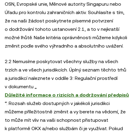
OSN, Evropské unie, Měnové autority Singapuru nebo
Úřadu pro kontrolu zahraničních aktiv. Souhlasíte s tím,
že na naši žádost poskytnete písemné potvrzení
o dodržování tohoto ustanovení 2.1, a to v nejkratší
možné lhůtě. Naše kritéria oprávněnosti můžeme kdykoli
změnit podle svého výhradního a absolutního uvážení.
2.2 Nemusíme poskytovat všechny služby na všech
trzích a ve všech jurisdikcích. Úplný seznam těchto trhů
a jurisdikcí naleznete v oddíle 3: Regulační prostředí
v dokumentu „
Důležité informace o rizicích a dodržování předpisů
“. Rozsah služeb dostupných v jakékoli jurisdikci
můžeme příležitostně změnit a vy berete na vědomí, že
to může mít vliv na vaši schopnost přistupovat
k platformě OKX a/nebo službám či je využívat. Pokud