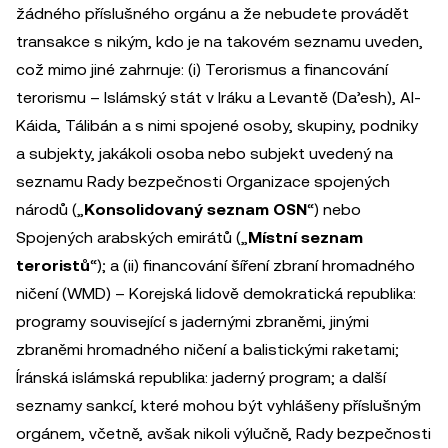
žádného příslušného orgánu a že nebudete provádět
transakce s nikým, kdo je na takovém seznamu uveden,
což mimo jiné zahrnuje: (i) Terorismus a financování
terorismu – Islámský stát v Iráku a Levantě (Da’esh), Al-
Káida, Tálibán a s nimi spojené osoby, skupiny, podniky
a subjekty, jakákoli osoba nebo subjekt uvedený na
seznamu Rady bezpečnosti Organizace spojených
národů („
Konsolidovaný seznam OSN
“) nebo
Spojených arabských emirátů („
Místní seznam
teroristů
“); a (ii) financování šíření zbraní hromadného
ničení (WMD) – Korejská lidově demokratická republika:
programy související s jadernými zbraněmi, jinými
zbraněmi hromadného ničení a balistickými raketami;
Íránská islámská republika: jaderný program; a další
seznamy sankcí, které mohou být vyhlášeny příslušným
orgánem, včetně, avšak nikoli výlučně, Rady bezpečnosti