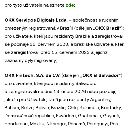
pro tyto uživatele naleznete
zde
;
OKX Serviços Digitais Ltda.
– společnost s ručením
omezeným registrovaná v Brazílii (dále jen „
OKX Brazil
“);
pro uživatele, kteří jsou rezidenty Brazílie a zaregistrovali
se počínaje 15. červnem 2023, a brazilské uživatele, kteří
se zaregistrovali před 15. červnem 2023 a jejichž
záznamy byly migrovány;
OKX Fintech, S.A. de C.V.
(dále jen „
OKX El Salvador
“)
pro uživatele, kteří jsou rezidenty Salvadoru
a zaregistrovali se dne 19. února 2026 nebo později,
jakož i pro Uživatele, kteří jsou rezidenty Argentiny,
Baham, Belize, Bolívie, Brazílie, Chile, Kolumbie, Kostariky,
Dominikánské republice, Ekvádoru, Guatemale, Guyaně,
Hondurasu, Mexiku, Nikaragui, Panamě, Paraguayi, Peru,