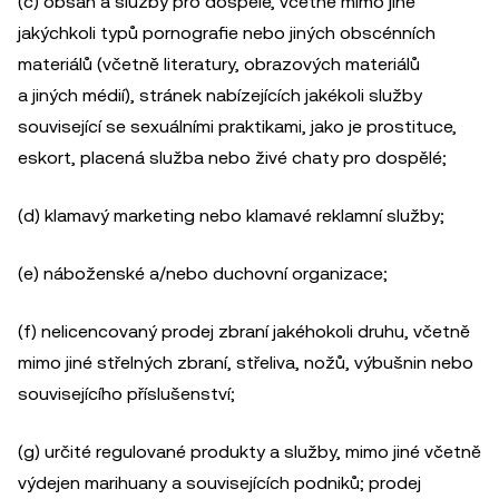
(c) obsah a služby pro dospělé, včetně mimo jiné
jakýchkoli typů pornografie nebo jiných obscénních
materiálů (včetně literatury, obrazových materiálů
a jiných médií), stránek nabízejících jakékoli služby
související se sexuálními praktikami, jako je prostituce,
eskort, placená služba nebo živé chaty pro dospělé;
(d) klamavý marketing nebo klamavé reklamní služby;
(e) náboženské a/nebo duchovní organizace;
(f) nelicencovaný prodej zbraní jakéhokoli druhu, včetně
mimo jiné střelných zbraní, střeliva, nožů, výbušnin nebo
souvisejícího příslušenství;
(g) určité regulované produkty a služby, mimo jiné včetně
výdejen marihuany a souvisejících podniků; prodej