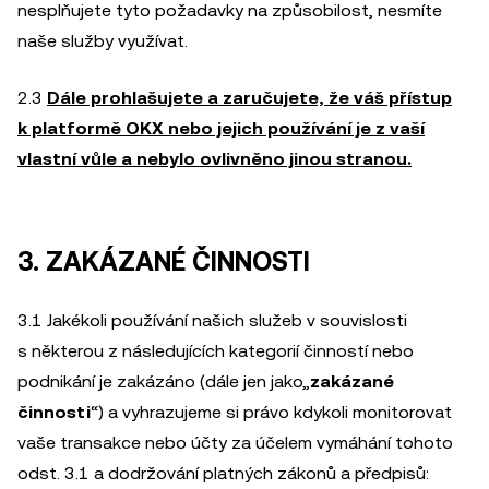
nesplňujete tyto požadavky na způsobilost, nesmíte
naše služby využívat.
2.3
Dále prohlašujete a zaručujete, že váš přístup
k platformě OKX nebo jejich používání je z vaší
vlastní vůle a nebylo ovlivněno jinou stranou.
3. ZAKÁZANÉ ČINNOSTI
3.1 Jakékoli používání našich služeb v souvislosti
s některou z následujících kategorií činností nebo
podnikání je zakázáno (dále jen jako„
zakázané
činnosti
“) a vyhrazujeme si právo kdykoli monitorovat
vaše transakce nebo účty za účelem vymáhání tohoto
odst. 3.1 a dodržování platných zákonů a předpisů: