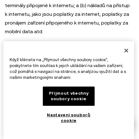
terminály připojené k internetu; a (b) nákladů na přístup
k internetu, jako jsou poplatky za internet, poplatky za
pronájem zařízení připojeného k internetu, poplatky za
mobilní data atd.
4.10 Tímto nás opravňujete k zasílání sdělení týkajících
se vašeho účtu prostřednictvím e-mailu, SMS, mobilních
Když kliknete na „Přijmout všechny soubory cookie“,
oznámení nebo na poštovní adresu, kterou nám
poskytnete tím souhlas k jejich ukládání na vašem zařízení,
což pomáhá s navigací na stránce, s analýzou využití dat a s
poskytnete. Ze zasílání určitých sdělení se můžete
našimi marketingovými snahami.
odhlásit změnou příslušných nastavení na platformě
OKX. Měli byste se ujistit, že vaše kontaktní údaje jsou
Přijmout všechny
soubory cookie
správné a aktuální.
Nastavení souborů
4.11 Berete na vědomí a souhlasíte s tím, že služby jsou
cookie
námi poskytovány v souladu s našimi aktuálními
technologickými možnostmi a dalšími podmínkami.