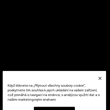
Když kliknete na „Přijmout všechny soubory cookie“,
poskytnete tím souhlas k jejich ukládání na vašem zařízení,
což pomáhá s navigací na stránce, s analýzou využití dat a s
našimi marketingovými snahami.