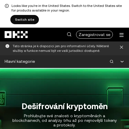
Looks like you're in the United States. Switch to the United States site
for products available in your region.
Switch site
Přeskočit na hlavní obsah
Zaregistrovat se
Tato stránka je k dispozici jen pro informativní účely. Některé
služby a funkce nemusí být ve vaší jurisdikci dostupné.
Hlavní kategorie
Dešifrování kryptoměn
Prohlubujte své znalosti o kryptoměnách a
blockchainech, od analýzy trhu až po nejnovější tokeny
a protokoly.