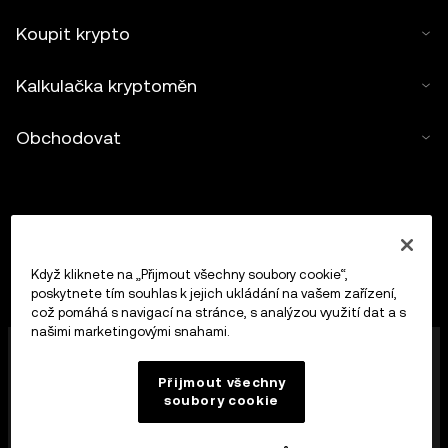
Koupit krypto
Kalkulačka kryptoměn
Obchodovat
Když kliknete na „Přijmout všechny soubory cookie“,
poskytnete tím souhlas k jejich ukládání na vašem zařízení,
což pomáhá s navigací na stránce, s analýzou využití dat a s
našimi marketingovými snahami.
Společnost OKX Europe Limited působící pod
obchodním názvem OKX představuje nyní platformu
Přijmout všechny
pro obchodování s kryptoaktivy, která je autorizována
soubory cookie
jako poskytovatel služeb pro kryptoměnová aktiva
maltským úřadem MFSA podle článku 28 zákona
Markets in Crypto-Assets Act (kapitola 647 v