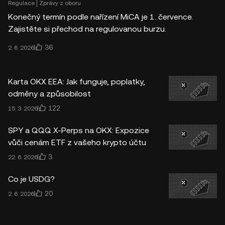
Regulace
Zprávy z oboru
Konečný termín podle nařízení MiCA je 1. července.
Zajistěte si přechod na regulovanou burzu.
36
2. 6. 2026
Karta OKX EEA: Jak funguje, poplatky,
odměny a způsobilost
122
15. 3. 2026
SPY a QQQ X-Perps na OKX: Expozice
vůči cenám ETF z vašeho krypto účtu
3
22. 6. 2026
Co je USDG?
20
2. 6. 2026