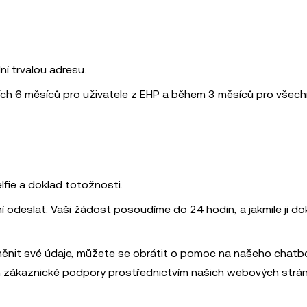
í trvalou adresu.
h 6 měsíců pro uživatele z EHP a během 3 měsíců pro všech
elfie a doklad totožnosti.
 odeslat. Vaši žádost posoudíme do 24 hodin, a jakmile ji d
měnit své údaje, můžete se obrátit o pomoc na našeho chatb
m zákaznické podpory prostřednictvím našich webových strá