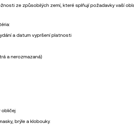
nosti ze způsobilých zemí, které splňují požadavky vaší obla
éria:
ydání a datum vypršení platnosti
ostrá a nerozmazaná)
 obličej
masky, brýle a klobouky.