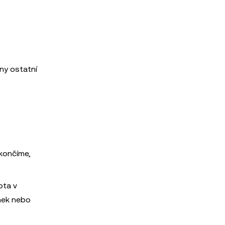
ny ostatní
okončíme,
ota v
nek nebo