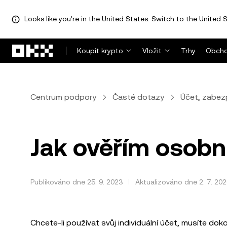
Looks like you're in the United States. Switch to the United S
Přeskočit na hlavní obsah
Koupit krypto
Vložit
Trhy
Obcho
Centrum podpory
Časté dotazy
Účet, zabez
Jak ověřím osobn
Publikováno dne 25. 9. 2023
Aktualizováno dne 2. 7. 20
Chcete-li používat svůj individuální účet, musíte do