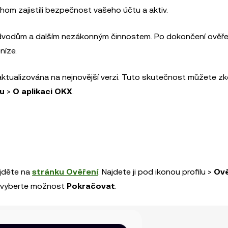
om zajistili bezpečnost vašeho účtu a aktiv.
podvodům a dalším nezákonným činnostem. Po dokončení ověře
níze.
 aktualizována na nejnovější verzi. Tuto skutečnost můžete z
tu
>
O aplikaci OKX
.
jděte na
stránku Ověření
. Najdete ji pod ikonou profilu >
Ově
 vyberte možnost
Pokračovat
.