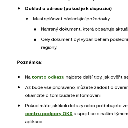
Doklad o adrese (pokud je k dispozici)
Musí splňovat následující požadavky:
Nahraný dokument, která obsahuje aktuáln
Celý dokument byl vydán během posledníc
regiony.
Poznámka
:
Na
tomto odkazu
najdete další tipy, jak ověřit s
Až bude vše připraveno, můžete žádost o ověření
okamžitě o tom budete informováni.
Pokud máte jakékoli dotazy nebo potřebujete z
centru podpory OKX
a spojit se s naším týme
aplikace.