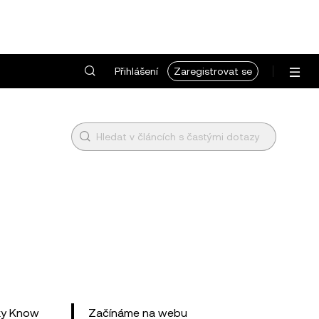
Přihlášení
Zaregistrovat se
vky Know
Začínáme na webu