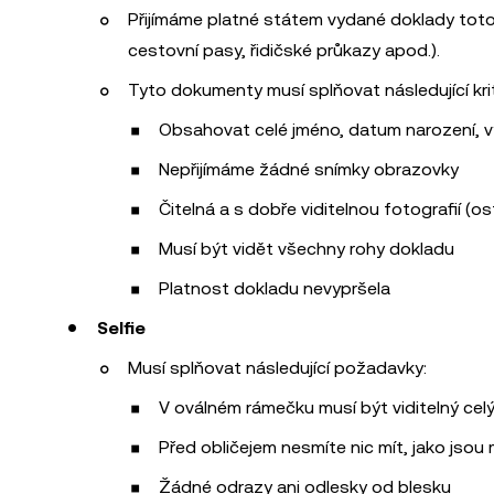
Přijímáme platné státem vydané doklady totož
cestovní pasy, řidičské průkazy apod.).
Tyto dokumenty musí splňovat následující krit
Obsahovat celé jméno, datum narození, v
Nepřijímáme žádné snímky obrazovky
Čitelná a s dobře viditelnou fotografií (
Musí být vidět všechny rohy dokladu
Platnost dokladu nevypršela
Selfie
Musí splňovat následující požadavky:
V oválném rámečku musí být viditelný celý
Před obličejem nesmíte nic mít, jako jsou 
Žádné odrazy ani odlesky od blesku