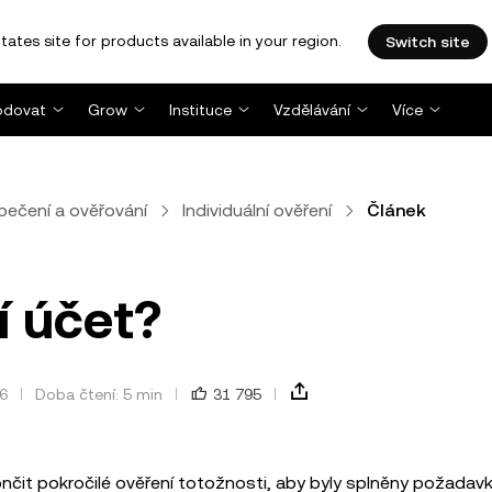
tates site for products available in your region.
Switch site
dovat
Grow
Instituce
Vzdělávání
Více
pečení a ověřování
Individuální ověření
Článek
í účet?
26
Doba čtení: 5 min
31 795
končit pokročilé ověření totožnosti, aby byly splněny požada