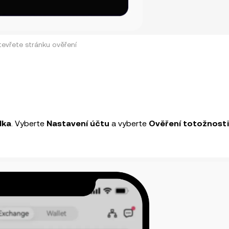
evřete stránku ověření
dka
. Vyberte
Nastavení účtu
a vyberte
Ověření totožnosti