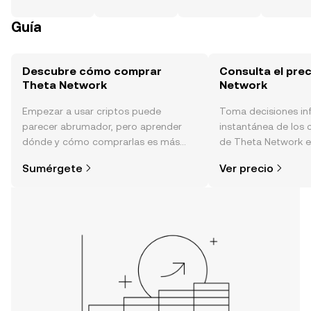
Guía
Descubre cómo comprar
Consulta el pre
Theta Network
Network
Empezar a usar criptos puede
Toma decisiones i
parecer abrumador, pero aprender
instantánea de los 
dónde y cómo comprarlas es más
de Theta Network en
simple de lo que piensas. Comienza
sentimiento de la c
Sumérgete
Ver precio
tu aventura en la aplicación móvil de
noticias y más.
OKX o aquí mismo en la página web.