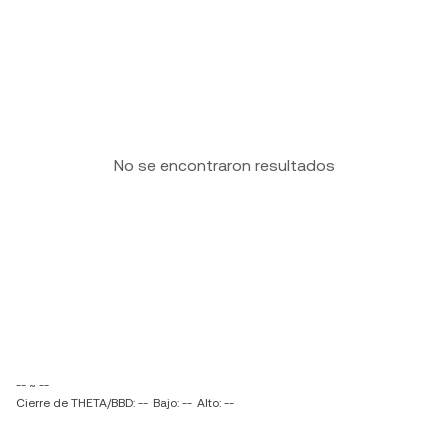
No se encontraron resultados
-- ~ --
Cierre de THETA/BBD: --
Bajo: --
Alto: --