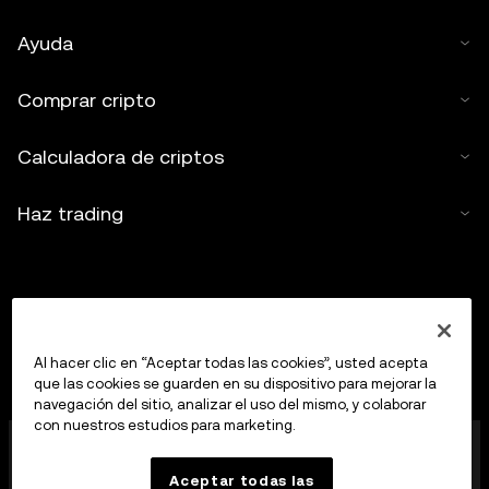
Ayuda
Comprar cripto
Calculadora de criptos
Haz trading
Al hacer clic en “Aceptar todas las cookies”, usted acepta
que las cookies se guarden en su dispositivo para mejorar la
navegación del sitio, analizar el uso del mismo, y colaborar
con nuestros estudios para marketing.
OKX Europe Limited, que opera bajo el nombre
comercial de OKX, es ahora una plataforma de trading
Aceptar todas las
de criptoactivos autorizada como proveedor de