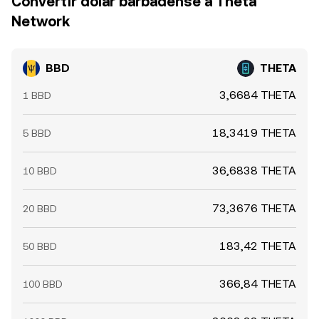
Convertir dólar barbadense a Theta
Network
BBD
THETA
3,6684 THETA
1 BBD
18,3419 THETA
5 BBD
36,6838 THETA
10 BBD
73,3676 THETA
20 BBD
183,42 THETA
50 BBD
366,84 THETA
100 BBD