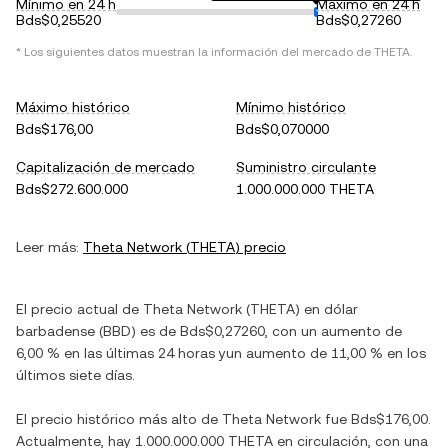
Mínimo en 24 h
Máximo en 24 h
Bds$0,25520
Bds$0,27260
* Los siguientes datos muestran la información del mercado de
THETA
.
Máximo histórico
Mínimo histórico
Bds$176,00
Bds$0,070000
Capitalización de mercado
Suministro circulante
Bds$272.600.000
1.000.000.000 THETA
Leer más:
Theta Network
(
THETA
) precio
El precio actual de
Theta Network
(
THETA
) en
dólar
barbadense
(
BBD
) es de
Bds$0,27260
, con
un aumento
de
6,00 %
en las últimas 24 horas y
un aumento
de
11,00 %
en los
últimos siete días.
El precio histórico más alto de
Theta Network
fue
Bds$176,00
.
Actualmente, hay
1.000.000.000 THETA
en circulación, con una