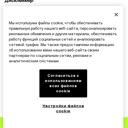
Дисклеймер
Материалы предоставлены исключительно в
ознакомительных целях и могут включать
информацию о продуктах, которые недоступны в
Мы используем файлы cookie, чтобы обеспечивать
вашем регионе. Они не являются инвестиционным
правильную работу нашего веб-сайта, персонализировать
Развернуть
рекламные объявления и другие материалы, обеспечивать
советом или рекомендацией, предложением или
работу функций социальных сетей и анализировать
приглашением к покупке, продаже или удержанию
сетевой трафик. Мы также предоставляем информацию
криптовалюты / цифровых активов, советом в
об использовании вами нашего веб-сайта своим
партнерам по социальным сетям, рекламе и
финансовой, бухгалтерской, юридической или
аналитическим системам.
налоговой сфере. Криптовалютные и цифровые
активы, в том числе стейблкоины, сопряжены с
Согласиться с
высокими рисками и подвержены сильным ценовым
Похожие статьи
использованием
колебаниям. Тщательно оцените финансовое
всех файлов
cookie
состояние и определите, подходит ли вам торговля и
Доминирование Bitcoin: полное
удерживание цифровых активов. По вопросам,
руководство
Настройки файлов
связанным с вашими конкретными обстоятельствами,
cookie
7 авг. 2026 г.
обращайтесь к специалистам в области
законодательства, налогов или инвестиций.
Зарегистрируйтесь
на OKX
Бычий рынок 2024: 5 лучших