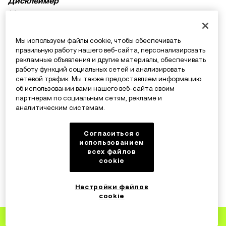
Дисклеймер
Материалы предоставлены исключительно в
ознакомительных целях и могут включать
информацию о продуктах, которые недоступны в
Мы используем файлы cookie, чтобы обеспечивать
вашем регионе. Они не являются инвестиционным
правильную работу нашего веб-сайта, персонализировать
Развернуть
рекламные объявления и другие материалы, обеспечивать
советом или рекомендацией, предложением или
работу функций социальных сетей и анализировать
приглашением к покупке, продаже или удержанию
сетевой трафик. Мы также предоставляем информацию
криптовалюты / цифровых активов, советом в
об использовании вами нашего веб-сайта своим
партнерам по социальным сетям, рекламе и
финансовой, бухгалтерской, юридической или
аналитическим системам.
налоговой сфере. Криптовалютные и цифровые
активы, в том числе стейблкоины, сопряжены с
Согласиться с
высокими рисками и подвержены сильным ценовым
Похожие статьи
использованием
колебаниям. Тщательно оцените финансовое
всех файлов
cookie
состояние и определите, подходит ли вам торговля и
Доминирование Bitcoin: полное
удерживание цифровых активов. По вопросам,
руководство
Настройки файлов
связанным с вашими конкретными обстоятельствами,
cookie
7 авг. 2026 г.
обращайтесь к специалистам в области
законодательства, налогов или инвестиций.
Зарегистрируйтесь
на OKX
Бычий рынок 2024: 5 лучших