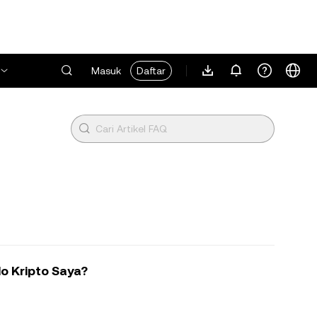
Masuk
Daftar
o Kripto Saya?