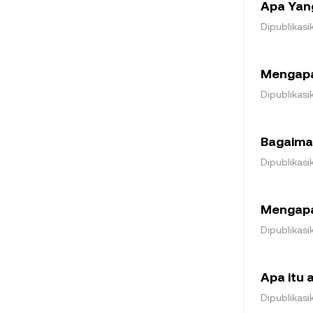
Apa Yang
Dipublikas
Mengapa
Dipublikas
Bagaiman
Dipublikas
Mengapa
Dipublikas
Apa itu 
Dipublikas