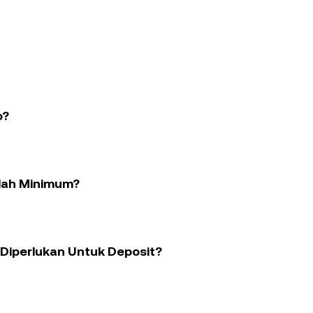
o?
mlah Minimum?
iperlukan Untuk Deposit?