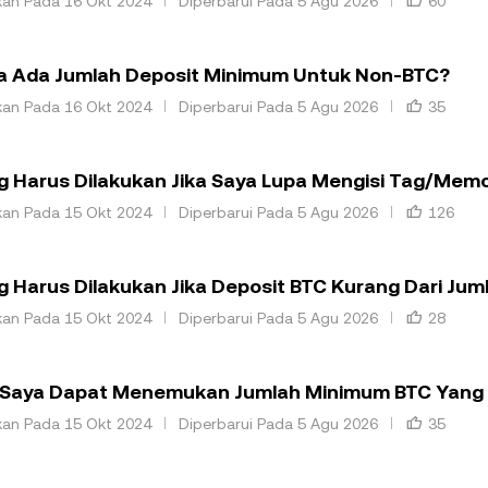
ikan Pada 16 Okt 2024
Diperbarui Pada 5 Agu 2026
60
 Ada Jumlah Deposit Minimum Untuk Non-BTC?
ikan Pada 16 Okt 2024
Diperbarui Pada 5 Agu 2026
35
g Harus Dilakukan Jika Saya Lupa Mengisi Tag/Mem
ikan Pada 15 Okt 2024
Diperbarui Pada 5 Agu 2026
126
 Harus Dilakukan Jika Deposit BTC Kurang Dari Ju
ikan Pada 15 Okt 2024
Diperbarui Pada 5 Agu 2026
28
 Saya Dapat Menemukan Jumlah Minimum BTC Yang D
ikan Pada 15 Okt 2024
Diperbarui Pada 5 Agu 2026
35