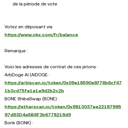
de la période de vote.
Votez en déposant via
https://www.okx.com/fr/balance
.
Remarque :
Voici les adresses de contrat de ces jetons :
ArbDoge AI (AIDOGE :
https://arbiscan.io/token/0x09e18590e8f76b6cf47
1b3cd75fe1a1a9d2b2c2b
BONE ShibaSwap (BONE) :
https://etherscan.io/token/0x9813037ee22187995
97d83D4a5B6F3b6778218d9
Bonk (BONK) :