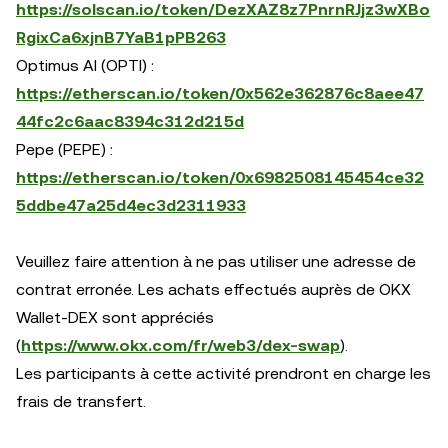
https://solscan.io/token/DezXAZ8z7PnrnRJjz3wXBo
RgixCa6xjnB7YaB1pPB263
Optimus AI (OPTI) :
https://etherscan.io/token/0x562e362876c8aee47
44fc2c6aac8394c312d215d
Pepe (PEPE) :
https://etherscan.io/token/0x6982508145454ce32
5ddbe47a25d4ec3d2311933
Veuillez faire attention à ne pas utiliser une adresse de
contrat erronée. Les achats effectués auprès de OKX
Wallet-DEX sont appréciés
(
https://www.okx.com/fr/web3/dex-swap
).
Les participants à cette activité prendront en charge les
frais de transfert.