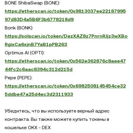
BONE ShibaSwap (BONE):
https://etherscan.io/token/0x9813037ee22187995
97d83D4a5B6F3b6778218d9
Bonk (BONK):
https://solscan.io/token/DezXAZ8z7PnrnRJjz3wXBo
RgixCa6xjnB7YaB1pPB263
Optimus AI (OPTI):
https://etherscan.io/token/0x562e362876c8aee47
44fc2c6aac8394c312d215d
Pepe (PEPE):
https://etherscan.io/token/0x6982508145454ce32
5ddbe47a25d4ec3d2311933
Убедитесь, что вы используете верный адрес
контракта. Вы также можете купить токены в
кошельке OKX - DEX