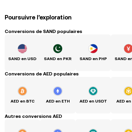
Poursuivre l’exploration
Conversions de SAND populaires
SAND en USD
SAND en PKR
SAND en PHP
SAND e
Conversions de AED populaires
AED en BTC
AED en ETH
AED en USDT
AED en
Autres conversions AED