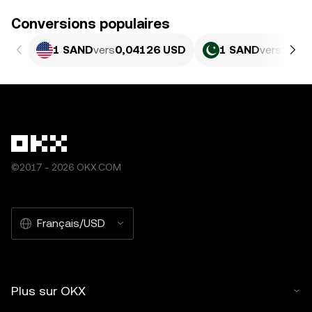
Conversions populaires
1 SAND
vers
0,04126 USD
1 SAND
vers
11,4
©2017 - 2026 OKX.COM
Français/USD
Plus sur OKX