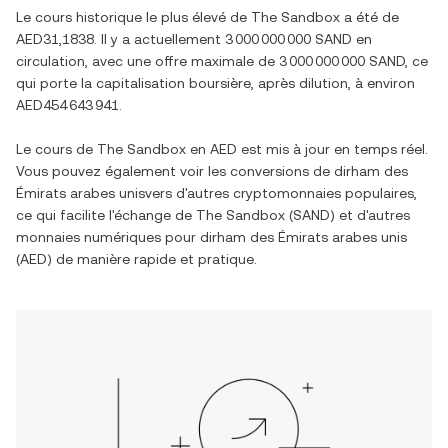
Le cours historique le plus élevé de
The Sandbox
a été de
AED31,1838
. Il y a actuellement
3 000 000 000 SAND
en
circulation, avec une offre maximale de
3 000 000 000 SAND
, ce
qui porte la capitalisation boursière, après dilution, à environ
AED454 643 941
.
Le cours de
The Sandbox
en
AED
est mis à jour en temps réel.
Vous pouvez également voir les conversions de
dirham des
Émirats arabes unis
vers d'autres cryptomonnaies populaires,
ce qui facilite l'échange de
The Sandbox
(
SAND
) et d'autres
monnaies numériques pour
dirham des Émirats arabes unis
(
AED
) de manière rapide et pratique.