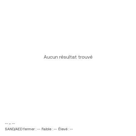
Aucun résultat trouvé
-- ~ --
SAND/AED fermer : --
Faible : --
Élevé : --