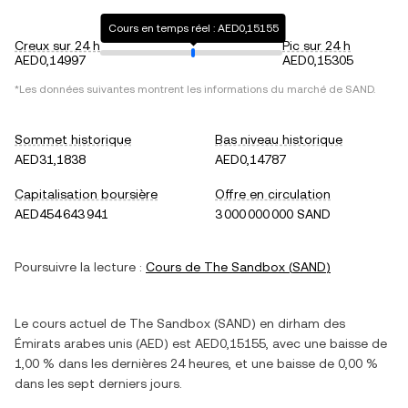
Cours en temps réel : AED0,15155
Creux sur 24 h
Pic sur 24 h
AED0,14997
AED0,15305
*Les données suivantes montrent les informations du marché de
SAND
.
Sommet historique
Bas niveau historique
AED31,1838
AED0,14787
Capitalisation boursière
Offre en circulation
AED454 643 941
3 000 000 000 SAND
Poursuivre la lecture :
Cours de
The Sandbox
(
SAND
)
Le cours actuel de
The Sandbox
(
SAND
) en
dirham des
Émirats arabes unis
(
AED
) est
AED0,15155
, avec
une baisse
de
1,00 %
dans les dernières 24 heures, et
une baisse
de
0,00 %
dans les sept derniers jours.