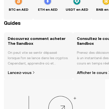
BTC en AED
ETH en AED
USDT en AED
BNB en
Guides
Découvrez comment acheter
Consultez le co
The Sandbox
Sandbox
On peut vite se sentir dépassé
Prenez des décision
lorsque l’on se lance dans les cryptos.
à un instantané de
Cependant, apprendre où et
cours en temps rée
comment acheter des cryptos est
du sentiment de la
Lancez-vous
Afficher le cours
plus simple que vous ne l’imaginez.
actualités et bien p
Commencez votre aventure sur
l'application mobile OKX ou
directement ici, sur le site web.