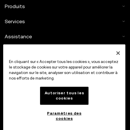
Produits
Services
Assistance
Acheter des cryptos
En cliquant sur « Accepter tous les cookies », vous acceptez
Calculateur de cryptos
le stockage de cookies sur votre appareil pour améliorer la
navigation sur le site, analyser son utilisation et contribuer à
nos efforts de marketing.
Trading
Autoriser tous les
cookies
Paramètres des
cookies