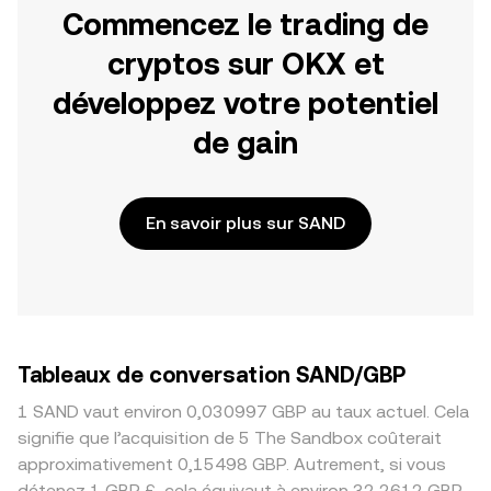
Commencez le trading de
cryptos sur OKX et
développez votre potentiel
de gain
En savoir plus sur SAND
Tableaux de conversation SAND/GBP
1 SAND vaut environ 0,030997 GBP au taux actuel. Cela
signifie que l’acquisition de 5 The Sandbox coûterait
approximativement 0,15498 GBP. Autrement, si vous
détenez 1 GBP £, cela équivaut à environ 32,2612 GBP,