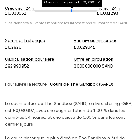
Cours en temps réel : £0,030997
Creux sur 24 h
Pic sur 24 h
£0,030552
£0,031293
*Les données suivantes montrent les informations du marché de
SAND
.
Sommet historique
Bas niveau historique
£6,2928
£0,029841
Capitalisation boursière
Offre en circulation
£92 990 952
3 000 000 000 SAND
Poursuivre la lecture :
Cours de
The Sandbox
(
SAND
)
Le cours actuel de
The Sandbox
(
SAND
) en
livre sterling
(
GBP
)
est
£0,030997
, avec
une augmentation
de
1,00 %
dans les
dernières 24 heures, et
une baisse
de
0,00 %
dans les sept
derniers jours.
Le cours historique le plus élevé de
The Sandbox
a été de