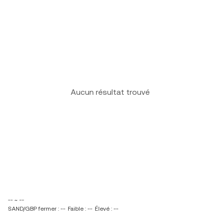
Aucun résultat trouvé
-- ~ --
SAND/GBP fermer : --
Faible : --
Élevé : --