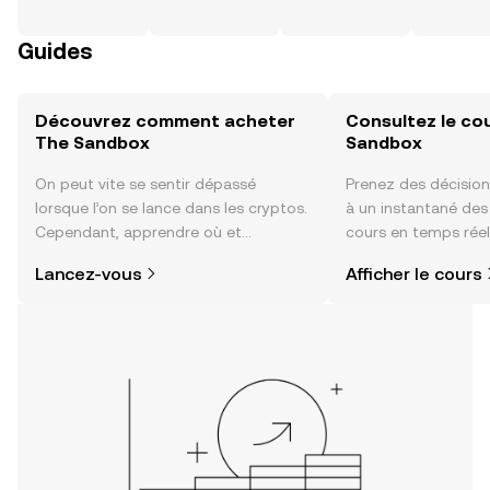
Guides
Découvrez comment acheter
Consultez le co
The Sandbox
Sandbox
On peut vite se sentir dépassé
Prenez des décision
lorsque l’on se lance dans les cryptos.
à un instantané de
Cependant, apprendre où et
cours en temps rée
comment acheter des cryptos est
du sentiment de la
Lancez-vous
Afficher le cours
plus simple que vous ne l’imaginez.
actualités et bien p
Commencez votre aventure sur
l'application mobile OKX ou
directement ici, sur le site web.