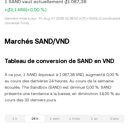
1 SAND vaut actuellement ₫1 087,38
+₫3,1488
(+0,00 %)
Dernière mise à jour :
Fri Aug 07 2026 02:36:02 (UTC+0000) (Coordinated
Universal Time)
Marchés SAND/VND
Tableau de conversion de SAND en VND
À ce jour, 1 SAND équivaut à 1 087,38 VND, augmenté 0,00 %
au cours des dernières 24 heures. Au cours de la semaine
écoulée, The Sandbox (SAND) est diminué 0,00 %. SAND
présente une tendance à la baisse, en diminution 14,00 % au
cours des 30 derniers jours.
1 h
24 h
1 sem
1 mois
1 an
2 ans