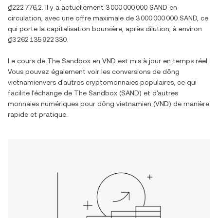
₫222 776,2
. Il y a actuellement
3 000 000 000 SAND
en
circulation, avec une offre maximale de
3 000 000 000 SAND
, ce
qui porte la capitalisation boursière, après dilution, à environ
₫3 262 135 922 330
.
Le cours de
The Sandbox
en
VND
est mis à jour en temps réel.
Vous pouvez également voir les conversions de
dông
vietnamien
vers d'autres cryptomonnaies populaires, ce qui
facilite l'échange de
The Sandbox
(
SAND
) et d'autres
monnaies numériques pour
dông vietnamien
(
VND
) de manière
rapide et pratique.