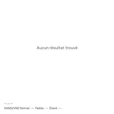
Aucun résultat trouvé
-- ~ --
SAND/VND fermer : --
Faible : --
Élevé : --