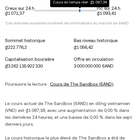
Cours en temps réel : ₫1 087,38
Creux sur 24 h
Pic sur 24 h
₫1 071,37
₫1 093,41
*Les données suivantes montrent les informations du marché de
SAND
.
Sommet historique
Bas niveau historique
₫222 776,2
₫1 056,42
Capitalisation boursière
Offre en circulation
₫3 262 135 922 330
3 000 000 000 SAND
Poursuivre la lecture :
Cours de
The Sandbox
(
SAND
)
Le cours actuel de
The Sandbox
(
SAND
) en
dông vietnamien
(
VND
) est
₫1 087,38
, avec
une augmentation
de
0,00 %
dans
les dernières 24 heures, et
une baisse
de
0,00 %
dans les sept
derniers jours.
Le cours historique le plus élevé de
The Sandbox
a été de