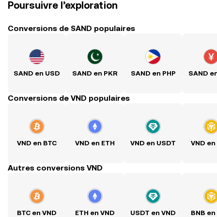
Poursuivre l’exploration
Conversions de SAND populaires
SAND en USD
SAND en PKR
SAND en PHP
SAND e
Conversions de VND populaires
VND en BTC
VND en ETH
VND en USDT
VND en
Autres conversions VND
BTC en VND
ETH en VND
USDT en VND
BNB en