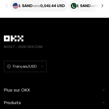
1 SAND
vers
0,04144 USD
1 SAND
vers
11,5 
©2017 - 2026 OKX.COM
Français/USD
Plus sur OKX
Produits