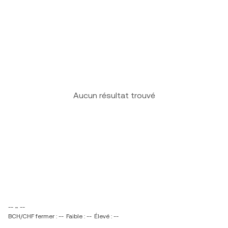
Aucun résultat trouvé
-- ~ --
BCH/CHF fermer : --
Faible : --
Élevé : --