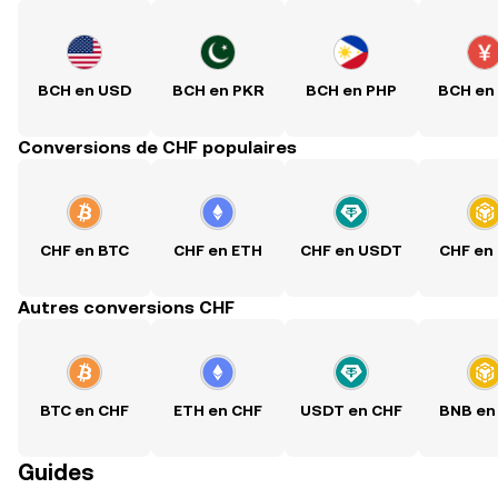
BCH en USD
BCH en PKR
BCH en PHP
BCH en
Conversions de CHF populaires
CHF en BTC
CHF en ETH
CHF en USDT
CHF en
Autres conversions CHF
BTC en CHF
ETH en CHF
USDT en CHF
BNB en
Guides