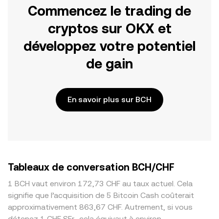
Commencez le trading de
cryptos sur OKX et
développez votre potentiel
de gain
En savoir plus sur BCH
Tableaux de conversation BCH/CHF
1 BCH vaut environ 172,73 CHF au taux actuel. Cela
signifie que l’acquisition de 5 Bitcoin Cash coûterait
approximativement 863,67 CHF. Autrement, si vous
détenez 1 CHF SFr., cela équivaut à environ