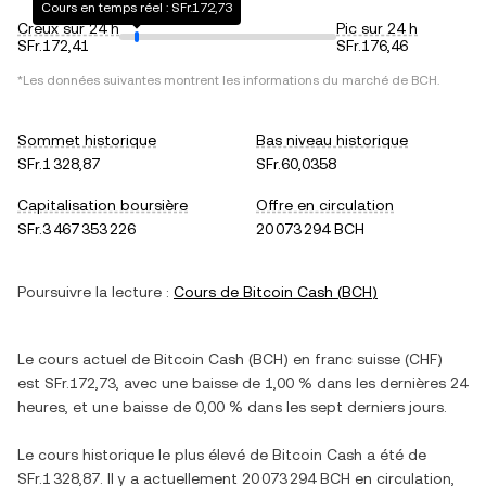
Cours en temps réel : SFr.172,73
Creux sur 24 h
Pic sur 24 h
SFr.172,41
SFr.176,46
*Les données suivantes montrent les informations du marché de
BCH
.
Sommet historique
Bas niveau historique
SFr.1 328,87
SFr.60,0358
Capitalisation boursière
Offre en circulation
SFr.3 467 353 226
20 073 294 BCH
Poursuivre la lecture :
Cours de
Bitcoin Cash
(
BCH
)
Le cours actuel de
Bitcoin Cash
(
BCH
) en
franc suisse
(
CHF
)
est
SFr.172,73
, avec
une baisse
de
1,00 %
dans les dernières 24
heures, et
une baisse
de
0,00 %
dans les sept derniers jours.
Le cours historique le plus élevé de
Bitcoin Cash
a été de
SFr.1 328,87
. Il y a actuellement
20 073 294 BCH
en circulation,