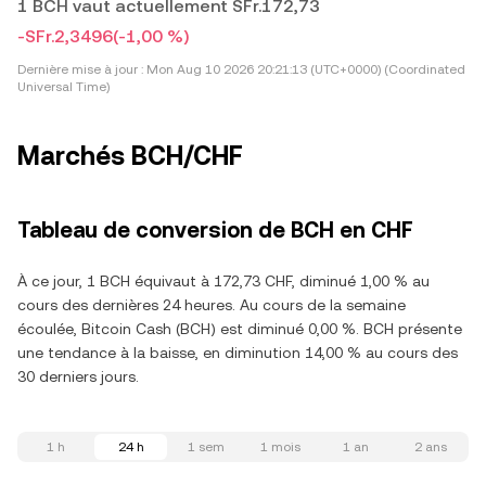
1 BCH vaut actuellement SFr.172,73
-SFr.2,3496
(-1,00 %)
Dernière mise à jour :
Mon Aug 10 2026 20:21:13 (UTC+0000) (Coordinated
Universal Time)
Marchés BCH/CHF
Tableau de conversion de BCH en CHF
À ce jour, 1 BCH équivaut à 172,73 CHF, diminué 1,00 % au
cours des dernières 24 heures. Au cours de la semaine
écoulée, Bitcoin Cash (BCH) est diminué 0,00 %. BCH présente
une tendance à la baisse, en diminution 14,00 % au cours des
30 derniers jours.
1 h
24 h
1 sem
1 mois
1 an
2 ans