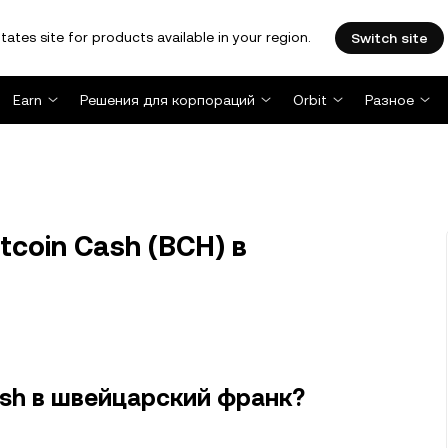
tates site for products available in your region.
Switch site
Earn
Решения для корпораций
Orbit
Разное
tcoin Cash (BCH) в
ash в швейцарский франк?