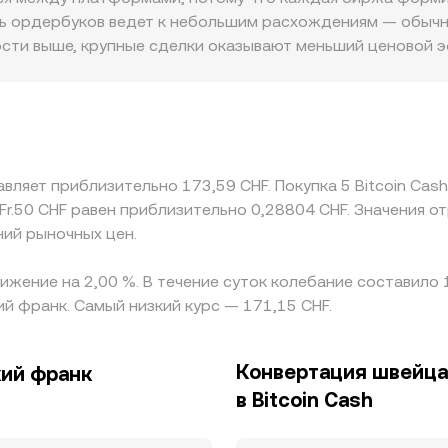
аж и кроссплатформенную торговлю.
ть ордербуков ведет к небольшим расхождениям — обычн
ности выше, крупные сделки оказывают меньший ценовой э
ть заметнее. География и регуляторика тоже играют роль
в фиатных шлюзах могут создавать премии или дисконты 
CH остается USDT, и если USDT торгуется с небольшим 
ется в итоговый котируемый BCH/CHF. Арбитраж помогае
ограничения по доступу к CHF‑парам оставляют временны
вляет приблизительно 173,59 CHF. Покупка 5 Bitcoin Cash
Fr.50 CHF равен приблизительно 0,28804 CHF. Значения 
ний рыночных цен.
снижение на 2,00 %. В течение суток колебание составило
ий франк. Самый низкий курс — 171,15 CHF.
Конвертация швейца
кий франк
в Bitcoin Cash