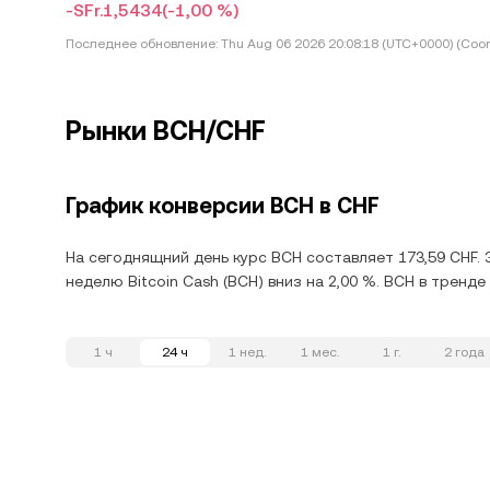
-SFr.1,5434
(-1,00 %)
Последнее обновление:
Thu Aug 06 2026 20:08:18 (UTC+0000) (Coor
Рынки BCH/CHF
График конверсии BCH в CHF
На сегоднящний день курс BCH составляет 173,59 CHF. 
неделю Bitcoin Cash (BCH) вниз на 2,00 %. BCH в тренд
1 ч
24 ч
1 нед.
1 мес.
1 г.
2 года