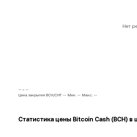
Нет р
-- ~ --
Цена закрытия BCH/CHF: --
Мин.: --
Макс.: --
Статистика цены Bitcoin Cash (BCH) в