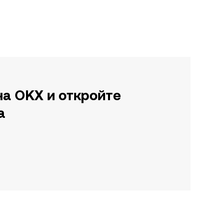
на OKX и откройте
а