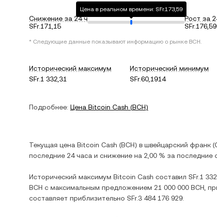
Цена в реальном времени: SFr.173,59
Снижение за 24 ч
Рост за 2
SFr.171,15
SFr.176,59
* Следующие данные показывают информацию о рынке
BCH
.
Исторический максимум
Исторический минимум
SFr.1 332,31
SFr.60,1914
Подробнее:
Цена
Bitcoin Cash
(
BCH
)
Текущая цена
Bitcoin Cash
(
BCH
) в
швейцарский франк
(
последние 24 часа и
снижение
на
2,00 %
за последние с
Исторический максимум
Bitcoin Cash
составил
SFr.1 332
BCH
с максимальным предложением
21 000 000 BCH
, п
составляет приблизительно
SFr.3 484 176 929
.