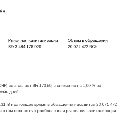
4 ч
Рыночная капитализация
Объем в обращении
SFr.3 484 176 929
20 071 472 BCH
CHF
) составляет
SFr.173,59
, c
снижение
на
1,00 %
за
емь дней.
,31
. В настоящее время в обращении находится
20 071 472
ри этом полностью разбавленная рыночная капитализация