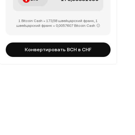
1 Bitcoin Cash = 173,58 швейцарский франк, 1
швейцарский франк = 0,0057607 Bitcoin Cash
Конвертировать BCH в CHF