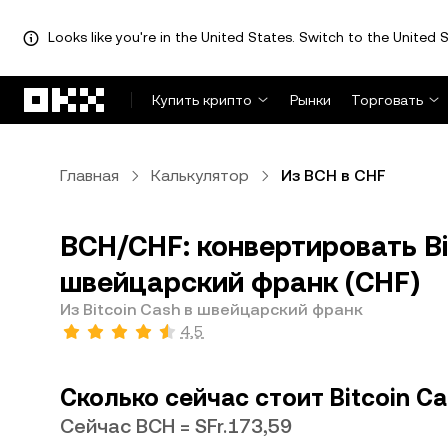
Looks like you're in the United States. Switch to the United S
Перейти к основному контенту
Купить крипто
Рынки
Торговать
Главная
Калькулятор
Из BCH в CHF
BCH/CHF: конвертировать Bi
швейцарский франк (CHF)
Из Bitcoin Cash в швейцарский франк
4,5
Сколько сейчас стоит Bitcoin C
Сейчас BCH = SFr.173,59