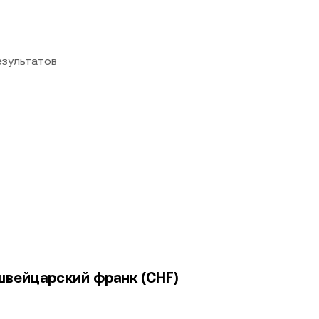
езультатов
 швейцарский франк (CHF)