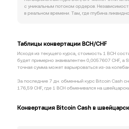
конверсионного курса BCH/CHF через арбитр
с уникальным потоком ордеров. Независимос
в реальном времени. Там, где глубина ликвид
отклонения от «глобального» уровня могут бы
к провайдерам услуг в Швейцарии и различия 
площадках базовым котируемым активом для B
промежуточные пары, эта «USDT‑база» переда
Таблицы конвертации BCH/CHF
идеален: задержки ввода/вывода, комиссии и 
Исходя из текущего курса, стоимость 1 BCH соста
BCH/CHF различается.
будет примерно эквивалентен 0,0057607 CHF, а S
точная сумма может варьироваться из-за колеба
За последние 7 дн. обменный курс Bitcoin Cash 
176,59 CHF, где 1 BCH обменивался на швейцарск
Конвертация Bitcoin Cash в швейцарс