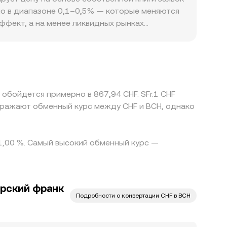
о в диапазоне 0,1–0,5% — которые меняются
ффект, а на менее ликвидных рынках
: доступность BCH‑к‑CHF напрямую, требования
относительно других регионов. На многих
премиумом или дисконтом к CHF через
т выравнивать цены между биржами, но он не
е окна, в которых конверсионный курс
 обойдется примерно в 867,94 CHF. SFr.1 CHF
отражают обменный курс между CHF и BCH, однако
 1,00 %. Самый высокий обменный курс —
рский франк
Подробности о конвертации CHF в BCH