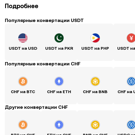
Подробнее
Популярные конвертации USDT
USDT на USD
USDT на PKR
USDT на PHP
USDT н
Популярные конвертации CHF
CHF на BTC
CHF на ETH
CHF на BNB
CHF на
Другие конвертации CHF