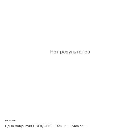
Нет результатов
-- ~ --
Цена закрытия USDT/CHF: --
Мин.: --
Макс.: --