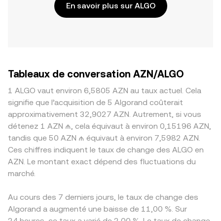
En savoir plus sur ALGO
Tableaux de conversation AZN/ALGO
1 ALGO vaut environ 6,5805 AZN au taux actuel. Cela
signifie que l’acquisition de 5 Algorand coûterait
approximativement 32,9027 AZN. Autrement, si vous
détenez 1 AZN ₼, cela équivaut à environ 0,15196 AZN,
tandis que 50 AZN ₼ équivaut à environ 7,5982 AZN.
Ces chiffres indiquent le taux de change des ALGO en
AZN. Le montant exact dépend des fluctuations du
marché.
Au cours des 7 derniers jours, le taux de change des
Algorand a augmenté une baisse de 11,00 %. Sur
24 heures, ce taux a varié de 2,00 %. Le taux de change