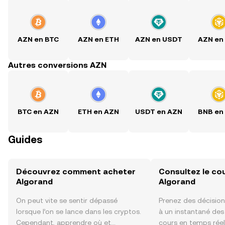
AZN en BTC
AZN en ETH
AZN en USDT
AZN en
Autres conversions AZN
BTC en AZN
ETH en AZN
USDT en AZN
BNB en
Guides
Découvrez comment acheter
Consultez le co
Algorand
Algorand
On peut vite se sentir dépassé
Prenez des décision
lorsque l’on se lance dans les cryptos.
à un instantané de
Cependant, apprendre où et
cours en temps réel