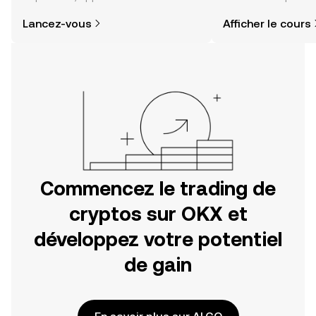
comment acheter des cryptos est
sentiment de la co
Lancez-vous
Afficher le cours
plus simple que vous ne l’imaginez.
actualités et bien p
Commencez votre aventure sur
l'application mobile OKX ou
directement ici, sur le site web.
Commencez le trading de
cryptos sur OKX et
développez votre potentiel
de gain