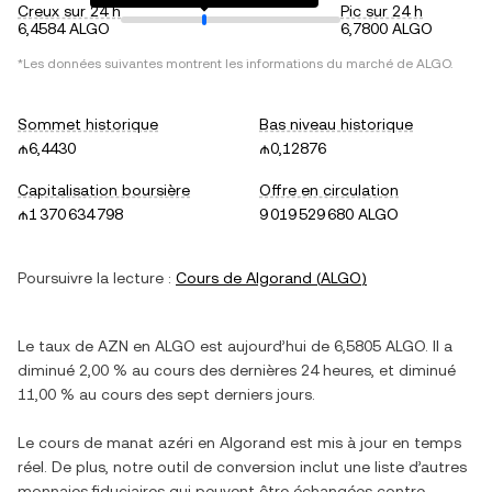
Creux sur 24 h
Pic sur 24 h
6,4584 ALGO
6,7800 ALGO
*Les données suivantes montrent les informations du marché de
ALGO
.
Sommet historique
Bas niveau historique
₼6,4430
₼0,12876
Capitalisation boursière
Offre en circulation
₼1 370 634 798
9 019 529 680 ALGO
Poursuivre la lecture :
Cours de
Algorand
(
ALGO
)
Le taux de
AZN
en
ALGO
est aujourd’hui de
6,5805
ALGO
. Il a
diminué
2,00 %
au cours des dernières 24 heures, et
diminué
11,00 %
au cours des sept derniers jours.
Le cours de
manat azéri
en
Algorand
est mis à jour en temps
réel. De plus, notre outil de conversion inclut une liste d’autres
monnaies fiduciaires qui peuvent être échangées contre