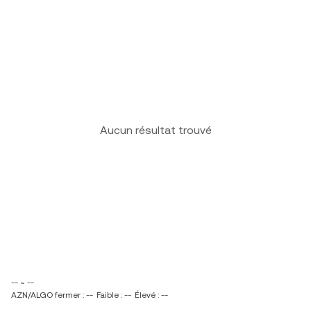
Aucun résultat trouvé
-- ~ --
AZN/ALGO fermer : --
Faible : --
Élevé : --