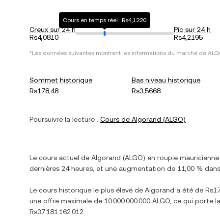
Cours en temps réel : Rs4,1220
Creux sur 24 h
Pic sur 24 h
Rs4,0810
Rs4,2195
*Les données suivantes montrent les informations du marché de
ALG
Sommet historique
Bas niveau historique
Rs178,48
Rs3,5668
Poursuivre la lecture :
Cours de
Algorand
(
ALGO
)
Le cours actuel de
Algorand
(
ALGO
) en
roupie mauricienne
dernières 24 heures, et
une augmentation
de
11,00 %
dans 
Le cours historique le plus élevé de
Algorand
a été de
Rs17
une offre maximale de
10 000 000 000 ALGO
, ce qui porte l
Rs37 181 162 012
.