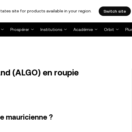
tates site for products available in your region.
Switch site
Prospérer
Institutions
Académie
Orbit
Plu
nd (ALGO) en roupie
e mauricienne ?