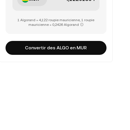
1 Algorand = 4,122 roupie mauricienne, 1 roupie
mauricienne = 0,2426 Algorand
Convertir des ALGO en MUR