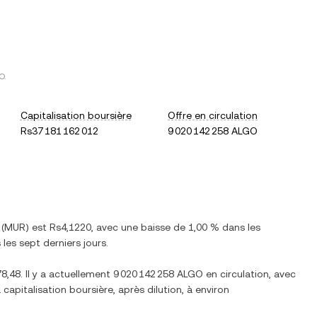
O
.
Capitalisation boursière
Offre en circulation
Rs37 181 162 012
9 020 142 258 ALGO
(
MUR
) est
Rs4,1220
, avec
une baisse
de
1,00 %
dans les
les sept derniers jours.
8,48
. Il y a actuellement
9 020 142 258 ALGO
en circulation, avec
a capitalisation boursière, après dilution, à environ