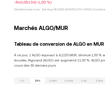
-Rs0,05133
(-1,00 %)
Dernière mise à jour :
Sat Aug 08 2026 16:43:50 (UTC+0000) (Coordina
Marchés ALGO/MUR
Tableau de conversion de ALGO en MUR
À ce jour, 1 ALGO équivaut à 4,1220 MUR, diminué 1,00 % a
écoulée, Algorand (ALGO) est augmenté 11,00 %. ALGO pré
cours des 30 derniers jours.
1 h
24 h
1 sem
1 mois
1 an
2 ans