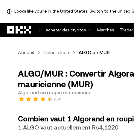
Looks like you're in the United States. Switch to the United S
Aller au contenu principal
Acheter des cryptos
Marchés
Trader
Accueil
Calculatrice
ALGO en MUR
ALGO/MUR : Convertir Algora
mauricienne (MUR)
Algorand en roupie mauricienne
4,4
Combien vaut 1 Algorand en roupi
1 ALGO vaut actuellement Rs4,1220