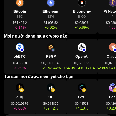
Bitcoin
Ethereum
Biconomy
Pi Net
BTC
ETH
BICO
PI
$64.427,2
$1.905,52
$0,03996
$0,08
-0,14%
+0,02%
+45,89%
-4,5
Mọi người đang mua crypto nào
cbBTC
RSGP
OpenAI
Clau
$64.333,8
$0,00011946
$0,0₄10025
$0,0₄1
-0,39%
+2.193,44%
+54.091.410.171,41%
+52.869.041
Tài sản mới được niêm yết cho bạn
quq
UP
CYS
Bea
$0,0019376
$0,094826
$0,43518
$0,42
-0,06%
+37,42%
+4,13%
+0,2