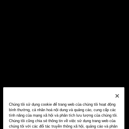
Chúng tôi sử dụng cookie để trang web của chúng tôi hoạt động
bình thường, cá nhân hoá nội dung và quảng cáo, cung cấp các
tính năng của mạng xã hội và phân tích lưu lượng của chúng tôi.
Chúng tôi cũng chia sẻ thông tin về việc sử dụng trang web của
chúng tôi với các đối tác truyền thông xã hội, quảng cáo và phân