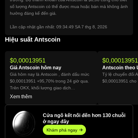
số lượng Antscoin có thể được mua hoặc bán mà không ảnh
hưởng đáng kể đến giá.
Lần cập nhật gần nhất: 09:34:49 SA 7 thg 8, 2026
Hiệu suất Antscoin
$0,00013951
$0,00013951
Giá Antscoin hôm nay
Antscoin theo
Giá hôm nay là Antscoin , đánh dấu mức
Tỷ lệ chuyển đổi 
$0,00013951 +95,70% trong 24 giờ qua.
$0,00013951 cho 
Trên OKX, khối lượng giao dịch
Antscoinhôm nay đã đạt 49.929.786.587,
Xem thêm
trị giá hơn $6,97 Tr.
Cửa ngõ kết nối đến hơn 130 chuỗi
ở ngay đây
Khám phá ngay