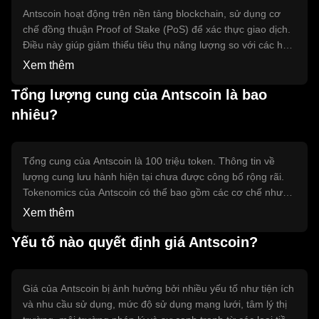
Antscoin hoạt động trên nền tảng blockchain, sử dụng cơ
chế đồng thuận Proof of Stake (PoS) để xác thực giao dịch.
Điều này giúp giảm thiểu tiêu thụ năng lượng so với các hệ
thống Proof of Work (PoW). Các tính năng kỹ thuật nổi bật
Xem thêm
bao gồm khả năng mở rộng cao và tốc độ giao dịch nhanh,
giúp cải thiện trải nghiệm người dùng trong các giao dịch
Tổng lượng cung của Antscoin là bao
trực tuyến.
nhiêu?
Tổng cung của Antscoin là 100 triệu token. Thông tin về
lượng cung lưu hành hiện tại chưa được công bố rộng rãi.
Tokenomics của Antscoin có thể bao gồm các cơ chế như
đốt token để giảm cung hoặc phát hành thêm token để điều
Xem thêm
chỉnh lạm phát, tùy thuộc vào nhu cầu thị trường và chiến
lược phát triển.
Yếu tố nào quyết định giá Antscoin?
Giá của Antscoin bị ảnh hưởng bởi nhiều yếu tố như tiện ích
và nhu cầu sử dụng, mức độ sử dụng mạng lưới, tâm lý thị