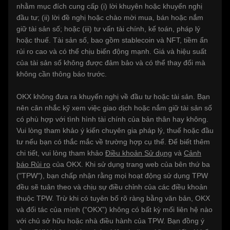
nhằm mục đích cung cấp (i) lời khuyên hoặc khuyến nghị
đầu tư; (ii) lời đề nghị hoặc chào mời mua, bán hoặc nắm
giữ tài sản số; hoặc (iii) tư vấn tài chính, kế toán, pháp lý
hoặc thuế. Tài sản số, bao gồm stablecoin và NFT, tiềm ẩn
rủi ro cao và có thể chịu biến động mạnh. Giá và hiệu suất
của tài sản số không được đảm bảo và có thể thay đổi mà
không cần thông báo trước.
OKX không đưa ra khuyến nghị về đầu tư hoặc tài sản. Bạn
nên cân nhắc kỹ xem việc giao dịch hoặc nắm giữ tài sản số
có phù hợp với tình hình tài chính của bản thân hay không.
Vui lòng tham khảo ý kiến chuyên gia pháp lý, thuế hoặc đầu
tư nếu bạn có thắc mắc về trường hợp cụ thể. Để biết thêm
chi tiết, vui lòng tham khảo
Điều khoản Sử dụng
và
Cảnh
báo Rủi ro
của OKX. Khi sử dụng trang web của bên thứ ba
("TPW"), bạn chấp nhận rằng mọi hoạt động sử dụng TPW
đều sẽ tuân theo và chịu sự điều chỉnh của các điều khoản
thuộc TPW. Trừ khi có tuyên bố rõ ràng bằng văn bản, OKX
và đối tác của mình (“OKX”) không có bất kỳ mối liên hệ nào
với chủ sở hữu hoặc nhà điều hành của TPW. Bạn đồng ý