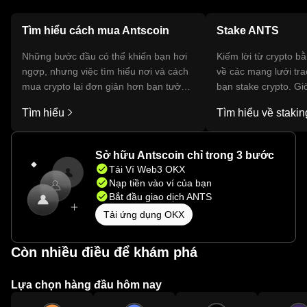
Tìm hiểu cách mua Antscoin
Stake ANTS
Những bước đầu có thể khiến bạn hơi
Kiếm lời từ crypto b
ngợp, nhưng việc tìm hiểu nơi và cách
về các mạng lưới tr
mua crypto lại đơn giản hơn bạn tưởng.
bạn stake crypto. G
Bắt đầu hành trình của bạn trên ứng
phá hàng trăm phần
Tìm hiểu
Tìm hiểu về stakin
dụng di động OKX hoặc ngay tại đây
duy nhất, ngay trong 
trên web.
OKX của bạn.
Sở hữu Antscoin chỉ trong 3 bước
Tải Ví Web3 OKX
Nạp tiền vào ví của bạn
Bắt đầu giao dịch ANTS
Tải ứng dụng OKX
Còn nhiều điều để khám phá
Lựa chọn hàng đầu hôm nay