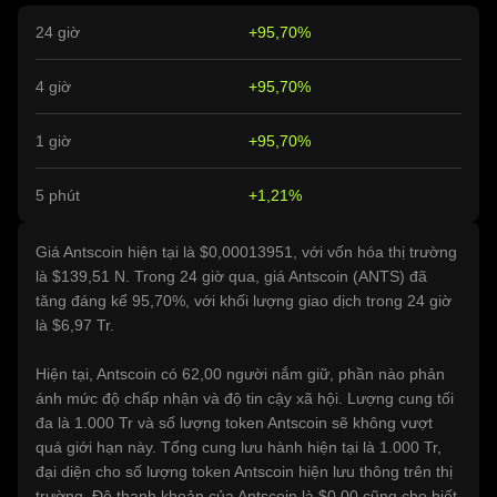
24 giờ
+95,70%
4 giờ
+95,70%
1 giờ
+95,70%
5 phút
+1,21%
Giá Antscoin hiện tại là $0,00013951, với vốn hóa thị trường
là $139,51 N. Trong 24 giờ qua, giá Antscoin (ANTS) đã
tăng đáng kể 95,70%, với khối lượng giao dịch trong 24 giờ
là $6,97 Tr.
Hiện tại, Antscoin có 62,00 người nắm giữ, phần nào phản
ánh mức độ chấp nhận và độ tin cậy xã hội. Lượng cung tối
đa là 1.000 Tr và số lượng token Antscoin sẽ không vượt
quá giới hạn này. Tổng cung lưu hành hiện tại là 1.000 Tr,
đại diện cho số lượng token Antscoin hiện lưu thông trên thị
trường. Độ thanh khoản của Antscoin là $0,00 cũng cho biết