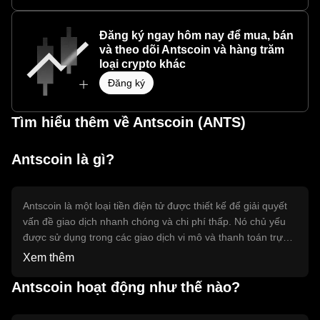
Đăng ký ngay hôm nay để mua, bán
và theo dõi Antscoin và hàng trăm
loại crypto khác
Đăng ký
Tìm hiểu thêm về Antscoin (ANTS)
Antscoin là gì?
Antscoin là một loại tiền điện tử được thiết kế để giải quyết
vấn đề giao dịch nhanh chóng và chi phí thấp. Nó chủ yếu
được sử dụng trong các giao dịch vi mô và thanh toán trực
tuyến, giúp người dùng thực hiện các giao dịch một cách
Xem thêm
hiệu quả và tiết kiệm chi phí. Antscoin cũng có thể được sử
dụng trong các ứng dụng phi tập trung và hệ sinh thái
Antscoin hoạt động như thế nào?
blockchain khác.