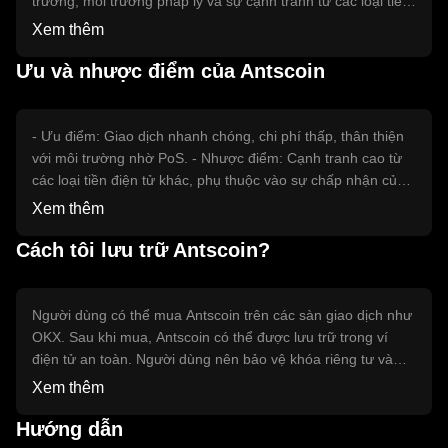
trường, môi trường pháp lý và sự cạnh tranh từ các loại tiền
điện tử khác. Những yếu tố này có thể làm thay đổi giá trị
Xem thêm
của Antscoin mà không có dự đoán cụ thể nào về giá.
Ưu và nhược điểm của Antscoin
- Ưu điểm: Giao dịch nhanh chóng, chi phí thấp, thân thiện
với môi trường nhờ PoS. - Nhược điểm: Cạnh tranh cao từ
các loại tiền điện tử khác, phụ thuộc vào sự chấp nhận của
thị trường.
Xem thêm
Cách tôi lưu trữ Antscoin?
Người dùng có thể mua Antscoin trên các sàn giao dịch như
OKX. Sau khi mua, Antscoin có thể được lưu trữ trong ví
điện tử an toàn. Người dùng nên bảo vệ khóa riêng tư và
cảnh giác với các cuộc tấn công phishing. Antscoin có thể
Xem thêm
được sử dụng để thanh toán trực tuyến hoặc trong các ứng
dụng phi tập trung. Lưu ý rằng sự khả dụng của Antscoin có
Hướng dẫn
thể khác nhau tùy theo khu vực pháp lý.