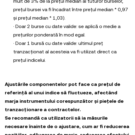
mult de 3% de la prețul median al tuturor burselor,
prețul bursei va fi încadrat între prețul median * 0,97
și prețul median * 1,03).
· Doar 2 burse cu date valide: se aplică o medie a
prețurilor ponderată în mod egal.
· Doar 1 bursă cu date valide: ultimul preț
tranzacționat al acesteia va fi utilizat direct ca
prețul indicelui.
Ajustările componentelor pot face ca prețul de
referință al unui indice să fluctueze, afectând
marja instrumentului corespunzător și piețele de
tranzacționare a contractelor.
Se recomandă ca utilizatorii să ia măsurile
necesare înainte de o ajustare, cum ar fi reducerea
pozițiilor, adăugarea de marje, reducerea efectului