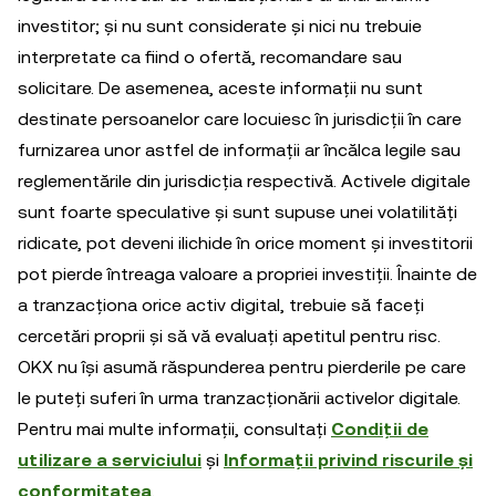
investitor; și nu sunt considerate și nici nu trebuie
interpretate ca fiind o ofertă, recomandare sau
solicitare. De asemenea, aceste informații nu sunt
destinate persoanelor care locuiesc în jurisdicții în care
furnizarea unor astfel de informații ar încălca legile sau
reglementările din jurisdicția respectivă. Activele digitale
sunt foarte speculative și sunt supuse unei volatilități
ridicate, pot deveni ilichide în orice moment și investitorii
pot pierde întreaga valoare a propriei investiții. Înainte de
a tranzacționa orice activ digital, trebuie să faceți
cercetări proprii și să vă evaluați apetitul pentru risc.
OKX nu își asumă răspunderea pentru pierderile pe care
le puteți suferi în urma tranzacționării activelor digitale.
Pentru mai multe informații, consultați
Condiții de
utilizare a serviciului
și
Informații privind riscurile și
conformitatea
.