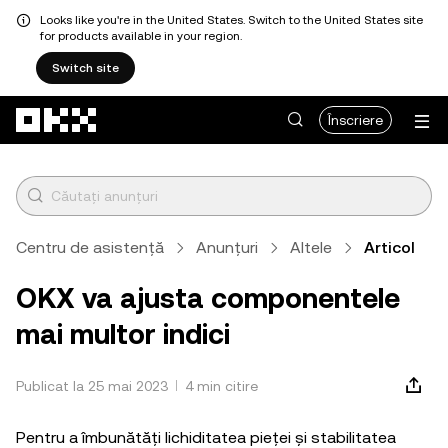
Looks like you're in the United States. Switch to the United States site
for products available in your region.
Switch site
Săriți la conținutul principal
Înscriere
Centru de asistență
Anunțuri
Altele
Articol
OKX va ajusta componentele
mai multor indici
Publicat la 25 mai 2023
4 min citire
Pentru a îmbunătăți lichiditatea pieței și stabilitatea