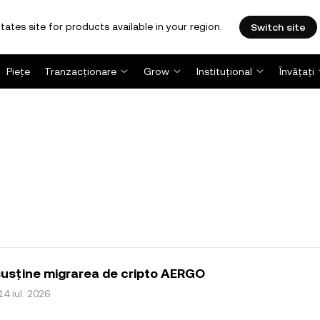
tates site for products available in your region.
Switch site
Piețe
Tranzacționare
Grow
Instituțional
Învățați
usține migrarea de cripto AERGO
14 iul. 2026