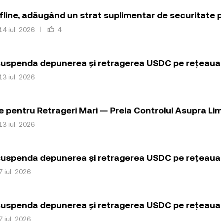
fline, adăugând un strat suplimentar de securitate 
14 iul. 2026
4
uspenda depunerea și retragerea USDC pe rețeaua 
13 iul. 2026
e pentru Retrageri Mari — Preia Controlul Asupra Lim
13 iul. 2026
uspenda depunerea și retragerea USDC pe rețeaua 
7 iul. 2026
uspenda depunerea și retragerea USDC pe rețeaua 
7 iul. 2026