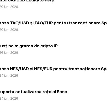
30 iun. 2026
ansa TAO/USD și TAO/EUR pentru tranzacționare Sp
30 iun. 2026
usține migrarea de cripto IP
26 iun. 2026
ansa NES/USD și NES/EUR pentru tranzacționare Sp
24 iun. 2026
uporta actualizarea rețelei Base
24 iun. 2026