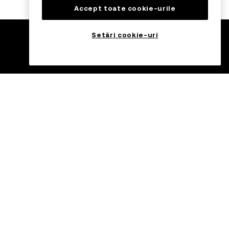
Accept toate cookie-urile
Setări cookie-uri
anzacționare
Tranzacționați din
mers cu OKX
C USDC
H USDC
 USDC
Înregistrare
L USDC