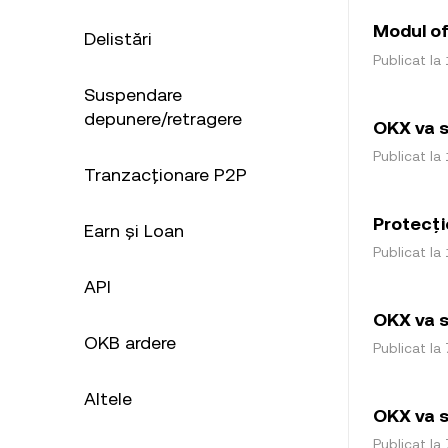
Modul of
Delistări
Publicat la 
Suspendare
depunere/retragere
OKX va s
Publicat la 
Tranzacționare P2P
Protecți
Earn și Loan
Publicat la 
API
OKX va s
OKB ardere
Publicat la 
Altele
OKX va s
Publicat la 