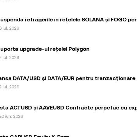
uspenda retragerile în rețelele SOLANA și FOGO pent
6 iul. 2026
uporta upgrade-ul rețelei Polygon
2 iul. 2026
lansa DATA/USD și DATA/EUR pentru tranzacționare
2 iul. 2026
ista ACTUSD și AAVEUSD Contracte perpetue cu exp
30 iun. 2026
ista CAPUSD Equity X-Perp