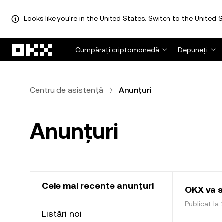
Looks like you're in the United States. Switch to the United S
Săriți la conținutul principal
Cumpărați criptomonedă
Depuneți
Centru de asistență
Anunțuri
Anunțuri
Cele mai recente anunțuri
OKX va s
Publicat la 
Listări noi