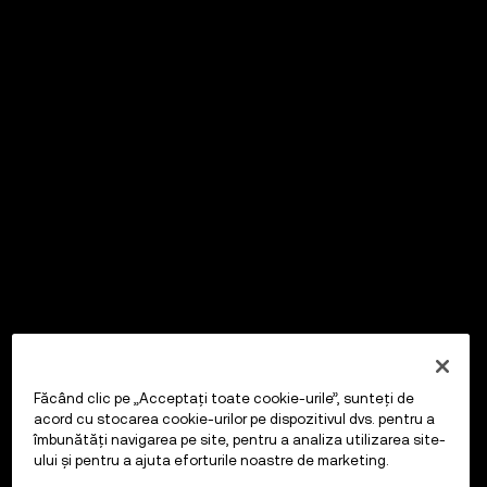
Făcând clic pe „Acceptați toate cookie-urile”, sunteți de
acord cu stocarea cookie-urilor pe dispozitivul dvs. pentru a
îmbunătăți navigarea pe site, pentru a analiza utilizarea site-
ului și pentru a ajuta eforturile noastre de marketing.