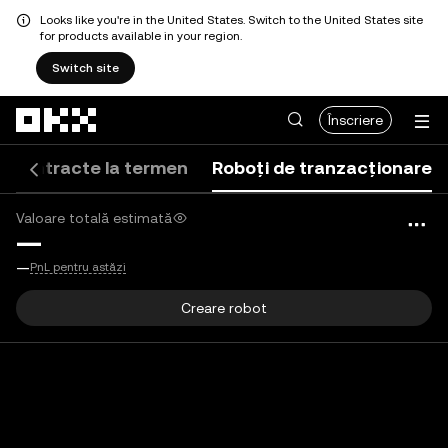
Looks like you're in the United States. Switch to the United States site
for products available in your region.
Switch site
Săriți la conținutul principal
Înscriere
Contracte la termen
Roboți de tranzacționare
Valoare totală estimată
—
EUR
—
PnL pentru astăzi
Creare robot
Nu se poate încărca pagina