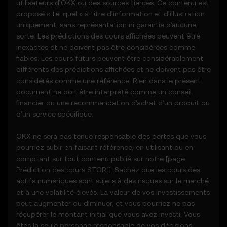
utilisateurs d’OKX ou des sources tierces. Ce contenu est
conditions prévaudront.
proposé « tel quel » à titre d’information et d’illustration
uniquement, sans représentation ni garantie d’aucune
3. Fonction de prédiction des cours
sorte. Les prédictions des cours affichées peuvent être
3.1 Les fonctions de prévision des cours
inexactes et ne doivent pas être considérées comme
sont fournies uniquement à titre
fiables. Les cours futurs peuvent être considérablement
d'information, « en l'état », sans aucune
différents des prédictions affichées et ne doivent pas être
garantie de quelque nature que ce soit.
considérés comme une référence. Rien dans le présent
3.2 Les fonctions de prévision des cours
document ne doit être interprété comme un conseil
peuvent inclure :
financier ou une recommandation d’achat d’un produit ou
- Des données agrégées ou dérivées de
d’un service spécifique.
sources tierces.
- Des outils d'analyse à des fins
OKX ne sera pas tenue responsable des pertes que vous
d'information, y compris des visualisations
pourriez subir en faisant référence, en utilisant ou en
de l'évolution des cours.
comptant sur tout contenu publié sur notre [page
- Des notifications ou des annonces
Prédiction des cours
STORJ
]. Sachez que les cours des
concernant des activités de marché
actifs numériques sont sujets à des risques sur le marché
inhabituelles.
et à une volatilité élevés. La valeur de vos investissements
3.3 Ces fonctions de prévision des cours ne
peut augmenter ou diminuer, et vous pourriez ne pas
constituent pas un conseil financier ou
récupérer le montant initial que vous avez investi. Vous
d'investissement et ne doivent pas être
êtes la seule personne responsable de vos décisions