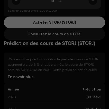
%
Saisir une valeur entre -100 et 1 000.
Acheter STORJ (STORJ)
Consultez le cours de STORJ
Prédiction des cours de STORJ (STORJ)
D'après votre prédiction selon laquelle le cours de STORJ
augmentera de 5 % chaque année, le cours de STORJ
sera de $0,057343 en 2031. Cette prévision est calculée
avec capitalisation annuelle Compte tenu du fait que le
En savoir plus
cours de STORJ devrait rester sur une tendance
haussière, et atteindra potentiellement $0,047177 d'ici la
Année
Prédiction
fin de l'année, nous allons examiner d'autres facteurs du
monde réel susceptibles d'affecter ses performances.
2026
$0,04493
Actuellement, les prédictions de la communauté pour
STORJ varient de $0,04493 à $0,23603, avec un pic à