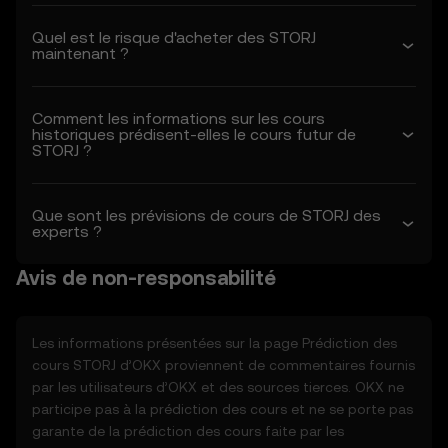
conditions incorporées.
Quel est le risque d'acheter des STORJ
- Vous comprenez les risques associés aux
maintenant ?
transactions sur les actifs crypto.
- OKX n'est pas responsable des résultats
négatifs associés à votre utilisation des
Comment les informations sur les cours
fonctions de prédiction des cours.
historiques prédisent-elles le cours futur de
STORJ ?
1.3 OKX peut modifier les présentes
conditions ou modifier les fonctions de
prédiction des cours à sa seule discrétion.
Que sont les prévisions de cours de STORJ des
Les modifications entrent en vigueur à la
experts ?
date de la « dernière révision ». Il vous
incombe de consulter régulièrement les
Avis de non-responsabilité
présentes conditions.
2. Définitions
Les informations présentées sur la page Prédiction des
2.1 Sauf indication contraire, les termes
cours
STORJ
d’OKX proviennent de commentaires fournis
utilisés dans les présentes auront la même
par les utilisateurs d’OKX et des sources tierces. OKX ne
signification que celle définie dans les
participe pas à la prédiction des cours et ne se porte pas
conditions d'utilisation d'OKX. En cas de
garante de la prédiction des cours faite par les
conflit, les dispositions des présentes