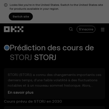
Looks like you're in the United States. Switch to the United States site
for products available in your region.
Switch site
Aller au contenu principal
S'inscrire
Prédiction des cours de
STORJ
STORJ
STORJ (STORJ) a connu des changements importants ces
derniers temps, d'une faible volatilité à des fluctuations
notables et à un nouveau sommet historique. Alors,
combien STORJ (STORJ) pourrait-il valoir demain, à la fin
En savoir plus
2026, en 2027, en 2028, en 2030 ou en 2040 ? Découvrez
Cours prévu de STORJ en 2030
des outils qui peuvent vous aider à entrevoir le potentiel
STORJ, que ce soit dans les jours, les semaines ou les