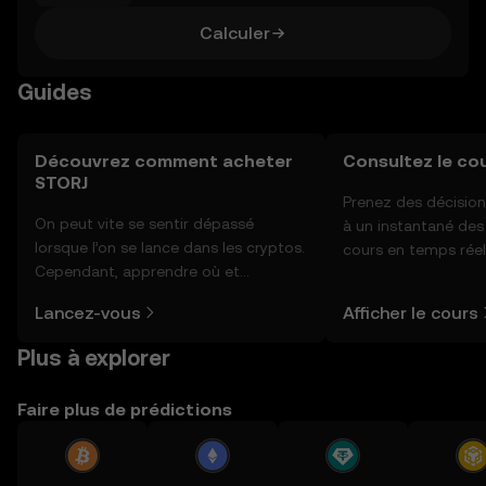
Calculer
Guides
Découvrez comment acheter
Consultez le co
STORJ
Prenez des décision
On peut vite se sentir dépassé
à un instantané de
lorsque l’on se lance dans les cryptos.
cours en temps rée
Cependant, apprendre où et
sentiment de la co
comment acheter des cryptos est
actualités et bien p
Lancez-vous
Afficher le cours
plus simple que vous ne l’imaginez.
Commencez votre aventure sur
Plus à explorer
l'application mobile OKX ou
directement ici, sur le site web.
Faire plus de prédictions