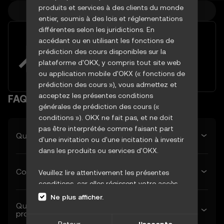
produits et services à des clients du monde
Plus de cours de crypto
entier, soumis à des lois et réglementations
différentes selon les juridictions. En
Tirer parti de la volatilité du
accédant ou en utilisant les fonctions de
marché grâce à des outils de
prédiction des cours disponibles sur la
trading avancés
plateforme d'OKX, y compris tout site web
Essayer dès maintenant
ou application mobile d'OKX (« fonctions de
prédiction des cours »), vous admettez et
acceptez les présentes conditions
FAQ
générales de prédiction des cours («
conditions »). OKX ne fait pas, et ne doit
pas être interprétée comme faisant part
Quel est le cours prévu de STORJ demain ?
d'une invitation ou d'une incitation à investir
dans les produits ou services d'OKX.
Combien vaudra STORJ la semaine suivante ?
Veuillez lire attentivement les présentes
conditions, car elles régissent votre accès
aux fonctions de prévision des cours et leur
Ne plus afficher.
Quelle est la prévision du cours de STORJ le mois
utilisation. Si vous n'acceptez pas ces
prochain ?
conditions, ou toute autre condition
Retour
J’accepte