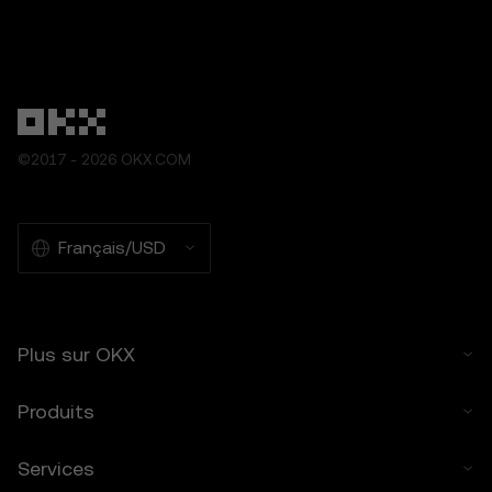
matière d'investissement ou de finance.
- Ne constituent pas une approbation ou
une recommandation.
5.2 Vous ne devez pas vous fier aux
fonctions de prédiction des cours pour
prendre des décisions en matière
©2017 - 2026 OKX.COM
d'investissement ou de produits. OKX
décline toute responsabilité en cas de
confiance accordée aux fonctions de
prévision des cours.
Français/USD
5.3 Dans la mesure permise par la loi, OKX
décline toute garantie implicite, y compris
celle de la qualité marchande et de
l'adéquation à un usage particulier. OKX
Plus sur OKX
n'est pas responsable des erreurs,
interruptions ou autres problèmes liés aux
fonctions de prévision des cours.
Produits
6. Déclaration des risques
Services
6.1 Les actifs crypto comportent un risque