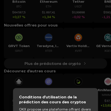
Bitcoin
Ethereum
Tether
BN
BTC
ETH
USDT
BNB
$64 567,5
$1 897,41
$0,99898
$593
+0,27 %
+1,34 %
-0,02 %
-1,21
Nouvelles offres pour vous
GRVT Token
Teradyne, Inc.
Vertiv Holdings, LLC
GRVT
XTER
XVRT
XGE
Plus de prédictions de crypto
Découvrez d'autres cours
Allora
Band
Lab
ALLO
BAND
LAB
MINIM
Conditions d'utilisation de la
$0,26212
$0,1591
$0,13004
$37,
prédiction des cours des cryptos
+1,79 %
+3,65 %
-13,66 %
+13,6
OKX propose une plateforme offrant divers