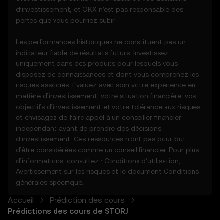
utilisées pour prendre des décisions en
d’investissement, et OKX n’est pas responsable des
matière d'investissement ou de produits.
pertes que vous pourriez subir.
4. Vos obligations
Les performances historiques ne constituent pas un
4.1 Vous vous engagez à :
indicateur fiable de résultats futurs. Investissez
- Respecter l'ensemble des conditions et
uniquement dans des produits pour lesquels vous
des mises à jour.
disposez de connaissances et dont vous comprenez les
- Vous abstenir de copier ou d'exploiter les
risques associés. Évaluez avec soin votre expérience en
fonctions de prédiction des cours sans
matière d’investissement, votre situation financière, vos
accord écrit préalable.
objectifs d’investissement et votre tolérance aux risques,
- Faire preuve de diligence raisonnable et
et envisagez de faire appel à un conseiller financier
rester informé de toutes les annonces
indépendant avant de prendre des décisions
d'OKX ou de l'activité du marché.
d’investissement. Ces ressources n’ont pas pour but
d’être considérées comme un conseil financier. Pour plus
5. Avis de non-responsabilité et
d’informations, consultez :
Conditions d’utilisation
,
exclusions
Avertissement sur les risques
et le document
Conditions
5.1 Les fonctions de prédiction des cours et
générales
spécifique.
le contenu fourni :
- Ne sont pas garantis comme étant exacts
Accueil
Prédiction des cours
ou complets.
Prédictions des cours de STORJ
- Ne constituent pas des conseils en