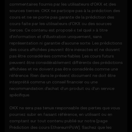
commentaires fournis par les utilisateurs d’OKX et des
conditions d'utilisation d'OKX. En cas de
sources tierces. OKX ne participe pas à la prédiction des
conflit, les dispositions des présentes
cours et ne se porte pas garante de la prédiction des
conditions prévaudront.
cours faite par les utilisateurs d’OKX ou des sources
tierces. Ce contenu est proposé « tel quel » à titre
3. Fonction de prédiction des cours
d’information et d’illustration uniquement, sans
3.1 Les fonctions de prévision des cours
représentation ni garantie d’aucune sorte. Les prédictions
sont fournies uniquement à titre
des cours affichées peuvent être inexactes et ne doivent
d'information, « en l'état », sans aucune
pas être considérées comme fiables. Les cours futurs
garantie de quelque nature que ce soit.
peuvent être considérablement différents des prédictions
3.2 Les fonctions de prévision des cours
affichées et ne doivent pas être considérés comme une
peuvent inclure :
référence. Rien dans le présent document ne doit être
- Des données agrégées ou dérivées de
interprété comme un conseil financier ou une
sources tierces.
recommandation d’achat d’un produit ou d’un service
- Des outils d'analyse à des fins
spécifique.
d'information, y compris des visualisations
de l'évolution des cours.
OKX ne sera pas tenue responsable des pertes que vous
- Des notifications ou des annonces
pourriez subir en faisant référence, en utilisant ou en
concernant des activités de marché
comptant sur tout contenu publié sur notre [page
inhabituelles.
Prédiction des cours
EthereumPoW
]. Sachez que les
3.3 Ces fonctions de prévision des cours ne