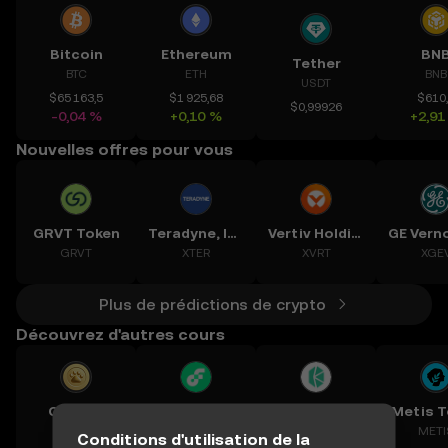
Bitcoin
Ethereum
BN
Tether
BTC
ETH
BNB
USDT
$65 163,5
$1 925,68
$610
$0,99926
-0,04 %
+0,10 %
+2,91
Nouvelles offres pour vous
GRVT Token
Teradyne, Inc.
Vertiv Holdings, LLC
GRVT
XTER
XVRT
XGE
Plus de prédictions de crypto
Découvrez d'autres cours
Catizen
FLOW
Kyber Network
Metis 
CATI
FLOW
KNC
METI
Conditions d'utilisation de la