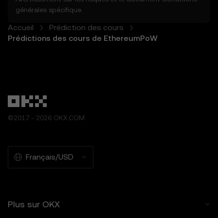
- Ne sont pas garantis comme étant exacts
générales
spécifique.
ou complets.
- Ne constituent pas des conseils en
Accueil
Prédiction des cours
matière d'investissement ou de finance.
Prédictions des cours de EthereumPoW
- Ne constituent pas une approbation ou
une recommandation.
5.2 Vous ne devez pas vous fier aux
fonctions de prédiction des cours pour
prendre des décisions en matière
d'investissement ou de produits. OKX
décline toute responsabilité en cas de
©2017 - 2026 OKX.COM
confiance accordée aux fonctions de
prévision des cours.
5.3 Dans la mesure permise par la loi, OKX
décline toute garantie implicite, y compris
Français/USD
celle de la qualité marchande et de
l'adéquation à un usage particulier. OKX
n'est pas responsable des erreurs,
interruptions ou autres problèmes liés aux
Plus sur OKX
fonctions de prévision des cours.