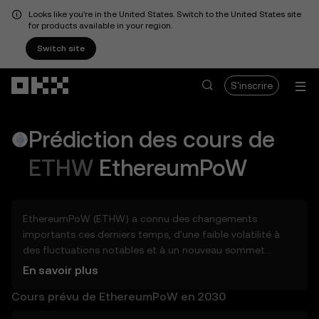
Looks like you're in the United States. Switch to the United States site
for products available in your region.
Switch site
Aller au contenu principal
S'inscrire
Prédiction des cours de
ETHW
EthereumPoW
EthereumPoW (ETHW) a connu des changements
importants ces derniers temps, d'une faible volatilité à
des fluctuations notables et à un nouveau sommet
historique. Alors, combien EthereumPoW (ETHW)
En savoir plus
pourrait-il valoir demain, à la fin 2026, en 2027, en 2028, en
Cours prévu de EthereumPoW en 2030
2030 ou en 2040 ? Découvrez des outils qui peuvent vous
aider à entrevoir le potentiel EthereumPoW, que ce soit