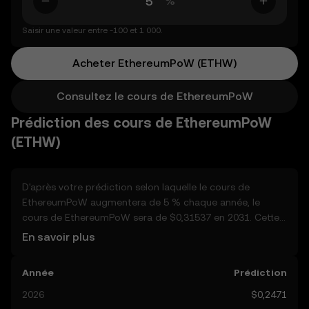
%
Saisir une valeur entre -100 et 1 000.
Acheter EthereumPoW (ETHW)
Consultez le cours de EthereumPoW
Prédiction des cours de EthereumPoW
(ETHW)
D'après votre prédiction selon laquelle le cours de
EthereumPoW augmentera de 5 % chaque année, le
cours de EthereumPoW sera de $0,31537 en 2031. Cette
prévision est calculée avec capitalisation annuelle
En savoir plus
Compte tenu du fait que le cours de EthereumPoW
devrait rester sur une tendance haussière, et atteindra
Année
Prédiction
potentiellement $0,25946 d'ici la fin de l'année, nous
allons examiner d'autres facteurs du monde réel
2026
$0,2471
susceptibles d'affecter ses performances. Actuellement,