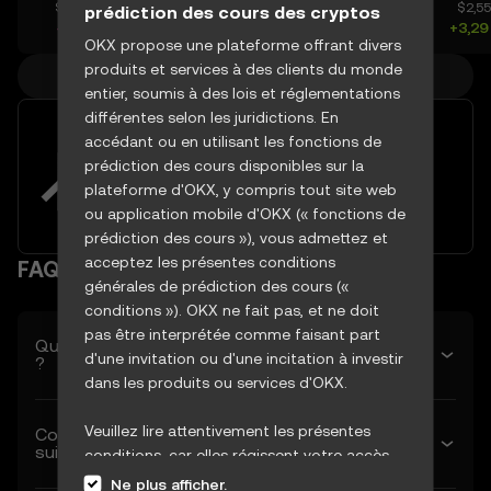
$0,04071
$0,02938
$0,1024
$2,5
prédiction des cours des cryptos
-0,98 %
+5,82 %
-0,29 %
+3,29
OKX propose une plateforme offrant divers
produits et services à des clients du monde
Plus de cours de crypto
entier, soumis à des lois et réglementations
différentes selon les juridictions. En
Tirer parti de la volatilité du
accédant ou en utilisant les fonctions de
marché grâce à des outils de
prédiction des cours disponibles sur la
trading avancés
plateforme d'OKX, y compris tout site web
Essayer dès maintenant
ou application mobile d'OKX (« fonctions de
prédiction des cours »), vous admettez et
acceptez les présentes conditions
FAQ
générales de prédiction des cours («
conditions »). OKX ne fait pas, et ne doit
pas être interprétée comme faisant part
Quel est le cours prévu de EthereumPoW demain
d'une invitation ou d'une incitation à investir
?
dans les produits ou services d'OKX.
Veuillez lire attentivement les présentes
Combien vaudra EthereumPoW la semaine
suivante ?
conditions, car elles régissent votre accès
aux fonctions de prévision des cours et leur
Ne plus afficher.