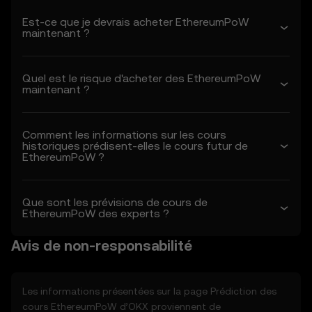
- Vous avez lu, compris et accepté les
présentes conditions, la politique de
Est-ce que je devrais acheter EthereumPoW
maintenant ?
confidentialité d'OKX et toutes les autres
conditions incorporées.
- Vous comprenez les risques associés aux
Quel est le risque d'acheter des EthereumPoW
transactions sur les actifs crypto.
maintenant ?
- OKX n'est pas responsable des résultats
négatifs associés à votre utilisation des
fonctions de prédiction des cours.
Comment les informations sur les cours
1.3 OKX peut modifier les présentes
historiques prédisent-elles le cours futur de
conditions ou modifier les fonctions de
EthereumPoW ?
prédiction des cours à sa seule discrétion.
Les modifications entrent en vigueur à la
date de la « dernière révision ». Il vous
Que sont les prévisions de cours de
EthereumPoW des experts ?
incombe de consulter régulièrement les
présentes conditions.
Avis de non-responsabilité
2. Définitions
2.1 Sauf indication contraire, les termes
Les informations présentées sur la page Prédiction des
utilisés dans les présentes auront la même
cours
EthereumPoW
d’OKX proviennent de
signification que celle définie dans les