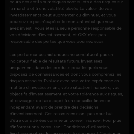
cours des actifs numériques sont sujets à des risques sur
constituent pas un conseil financier ou
le marché et à une volatilité élevés. La valeur de vos
d'investissement et ne doivent pas être
investissements peut augmenter ou diminuer, et vous
utilisées pour prendre des décisions en
pourriez ne pas récupérer le montant initial que vous
matière d'investissement ou de produits.
avez investi. Vous êtes la seule personne responsable de
vos décisions d’investissement, et OKX n’est pas
4. Vos obligations
responsable des pertes que vous pourriez subir.
4.1 Vous vous engagez à :
- Respecter l'ensemble des conditions et
Les performances historiques ne constituent pas un
des mises à jour.
indicateur fiable de résultats futurs. Investissez
- Vous abstenir de copier ou d'exploiter les
uniquement dans des produits pour lesquels vous
fonctions de prédiction des cours sans
disposez de connaissances et dont vous comprenez les
accord écrit préalable.
risques associés. Évaluez avec soin votre expérience en
- Faire preuve de diligence raisonnable et
matière d’investissement, votre situation financière, vos
rester informé de toutes les annonces
objectifs d’investissement et votre tolérance aux risques,
d'OKX ou de l'activité du marché.
et envisagez de faire appel à un conseiller financier
indépendant avant de prendre des décisions
5. Avis de non-responsabilité et
d’investissement. Ces ressources n’ont pas pour but
exclusions
d’être considérées comme un conseil financier. Pour plus
5.1 Les fonctions de prédiction des cours et
d’informations, consultez :
Conditions d’utilisation
,
le contenu fourni :
Avertissement sur les risques
et le document
Conditions