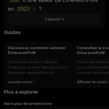
d’une valeur de
EthereumPoW
en
2023
?
Calculer
Guides
Découvrez comment acheter
Consultez le co
EthereumPoW
EthereumPoW
On peut vite se sentir dépassé
Prenez des décision
lorsque l’on se lance dans les cryptos.
à un instantané de
Cependant, apprendre où et
cours en temps rée
comment acheter des cryptos est
EthereumPoW, du se
Lancez-vous
Afficher le cours
plus simple que vous ne l’imaginez.
communauté, des ac
Commencez votre aventure sur
plus encore.
Plus à explorer
l'application mobile OKX ou
directement ici, sur le site web.
Faire plus de prédictions